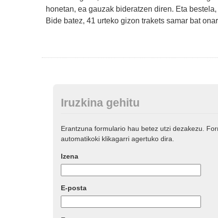
honetan, ea gauzak bideratzen diren. Eta bestela,
Bide batez, 41 urteko gizon trakets samar bat ona
Iruzkina gehitu
Erantzuna formulario hau betez utzi dezakezu. Fo
automatikoki klikagarri agertuko dira.
Izena
E-posta