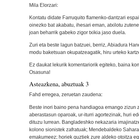
Mila Elorzari:
Kontatu didate Farruquito flamenko-dantzari espai
oinezko bat akabatu, ihesari eman, atxilotu zutenea
joan beharrik gabeko zigor txikia jaso duela.
Zuri eta beste lagun batzuei, berriz, Abiadura Ha
modu baketsuan okupatzeagatik, hiru urteko kartze
Ez daukat lekurik komentariorik egiteko, baina ko
Osasuna!
Asteazkena, abuztuak 3
Fahd erregea, zeruetan zaudena:
Beste inori baino pena handiagoa emango zizun zu
aberastasun oparoak, ur-iturri agortezinak, huri e
dituzu lurrean. Bangladeshko nekazaria imajinatze
kolono sionistek zafratuak; Mendebaldeko Saharak
emakumeez; horiek guztiek zure aldeko otoitza eg