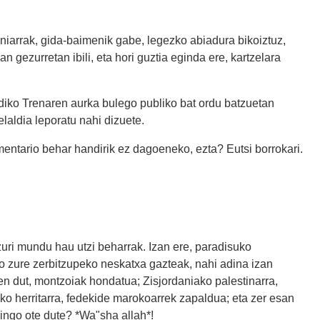
niarrak, gida-baimenik gabe, legezko abiadura bikoiztuz,
n gezurretan ibili, eta hori guztia eginda ere, kartzelara
ndiko Trenaren aurka bulego publiko bat ordu batzuetan
laldia leporatu nahi dizuete.
mentario behar handirik ez dagoeneko, ezta? Eutsi borrokari.
ri mundu hau utzi beharrak. Izan ere, paradisuko
do zure zerbitzupeko neskatxa gazteak, nahi adina izan
n dut, montzoiak hondatua; Zisjordaniako palestinarra,
o herritarra, fedekide marokoarrek zapaldua; eta zer esan
ingo ote dute? *Wa"sha allah*!