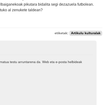
 Ibaiganekoak pikutara bidalita segi dezazuela futbolean.
rtuko al zenukete taldean?
etiketak:
Artikulu kulturalak
rmatua testu arruntarena da. Web eta e-posta helbideak