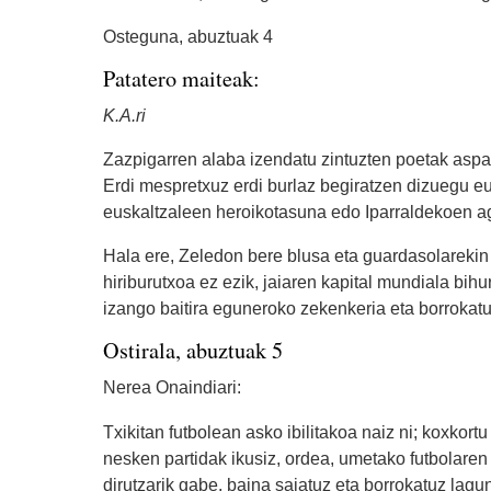
Osteguna, abuztuak 4
Patatero maiteak:
K.A.ri
Zazpigarren alaba izendatu zintuzten poetak aspald
Erdi mespretxuz erdi burlaz begiratzen dizuegu eus
euskaltzaleen heroikotasuna edo Iparraldekoen ag
Hala ere, Zeledon bere blusa eta guardasolarekin
hiriburutxoa ez ezik, jaiaren kapital mundiala bih
izango baitira eguneroko zekenkeria eta borrokat
Ostirala, abuztuak 5
Nerea Onaindiari:
Txikitan futbolean asko ibilitakoa naiz ni; koxkortu 
nesken partidak ikusiz, ordea, umetako futbolaren 
dirutzarik gabe, baina saiatuz eta borrokatuz lag