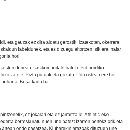
i, eta gauzak ez dira aldatu geroztik. Izatekotan, okerrera.
kaldun labeldunek, eta ez dizuegu aitortzen, sikiera, nafar
onia hori.
 jaisten denean, sasikomunitate bateko erdipurdiko
urtuko zarete. Piztu puruak eta gozatu. Uda ostean ere hor
u beharra. Besarkada bat.
nintzenetik, ez jokalari eta ez jarraitzaile. Athletic-eko
ederra berreskuratu nuen une batez: izarren perfekziorik eta
un artean ondo pasatzea. Klubarekin arazoak dituzuen une