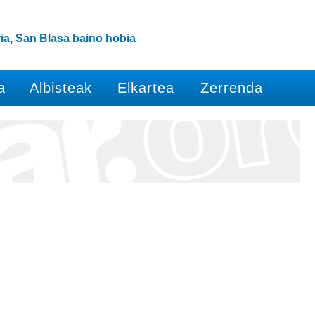
ia, San Blasa baino hobia
a
Albisteak
Elkartea
Zerrenda