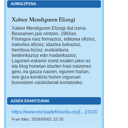
AURKEZPENA
Xabier Mendiguren Elizegi
Xabier Mendiguren Elizegi dut izena.
Beasainen jaio nintzen, 1964an.
Filologoa naiz formazioz, editorea ofizioz,
irakurlea afizioz, idazlea bokazioz,
berritsua bizioz, euskalduna
bedeinkazioz edo madarikazioz.
Lagunen eskariei ezetz esaten jakin ez
eta blog honetan idazten hasi naizenez
gero, ea gauza naizen, egunen harian,
nire giza kondizio horien inguruan
bururatzen zaizkidanak kontatzeko.
AZKEN ERANTZUNAK
https://www.revistadefilosofia.org/[…]/1020
Fran fdez, 2026/05/01 22:25