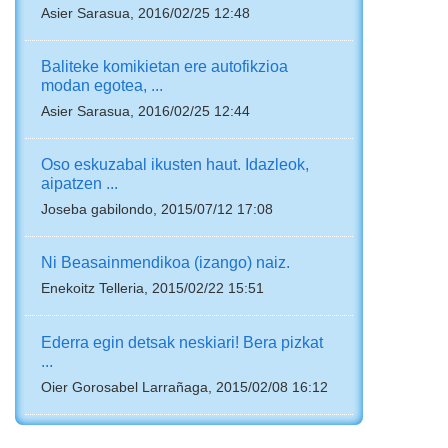
Asier Sarasua, 2016/02/25 12:48
Baliteke komikietan ere autofikzioa
modan egotea, ...
Asier Sarasua, 2016/02/25 12:44
Oso eskuzabal ikusten haut. Idazleok,
aipatzen ...
Joseba gabilondo, 2015/07/12 17:08
Ni Beasainmendikoa (izango) naiz.
Enekoitz Telleria, 2015/02/22 15:51
Ederra egin detsak neskiari! Bera pizkat
...
Oier Gorosabel Larrañaga, 2015/02/08 16:12