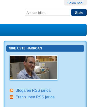
Saioa hasi
Bilatu atarian
Bilaketa
aurreratua…
NIRE USTE HARROAN
Blogaren RSS jarioa
Erantzunen RSS jarioa