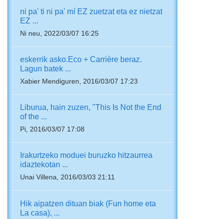
ni pa' ti ni pa' mí EZ zuetzat eta ez nietzat
EZ ...
Ni neu, 2022/03/07 16:25
eskerrik asko.Eco + Carrière beraz.
Lagun batek ...
Xabier Mendiguren, 2016/03/07 17:23
Liburua, hain zuzen, "This Is Not the End
of the ...
Pi, 2016/03/07 17:08
Irakurtzeko moduei buruzko hitzaurrea
idaztekotan ...
Unai Villena, 2016/03/03 21:11
Hik aipatzen dituan biak (Fun home eta
La casa), ...