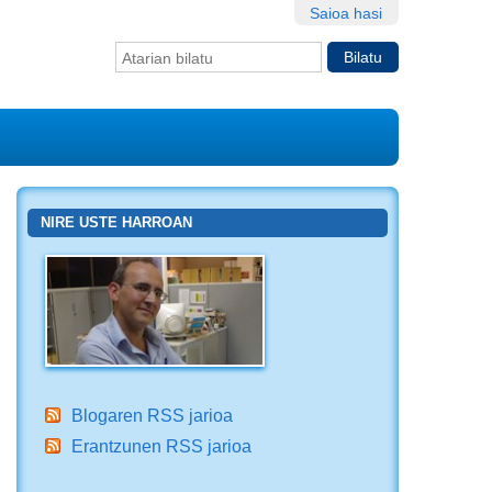
Saioa hasi
Bilatu atarian
Bilaketa
aurreratua…
NIRE USTE HARROAN
Blogaren RSS jarioa
Erantzunen RSS jarioa