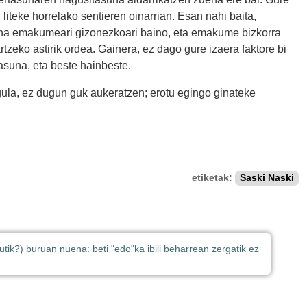
liteke horrelako sentieren oinarrian. Esan nahi baita,
suna emakumeari gizonezkoari baino, eta emakume bizkorra
rtzeko astirik ordea. Gainera, ez dago gure izaera faktore bi
asuna, eta beste hainbeste.
gula, ez dugun guk aukeratzen; erotu egingo ginateke
etiketak:
Saski Naski
tik?) buruan nuena: beti "edo"ka ibili beharrean zergatik ez