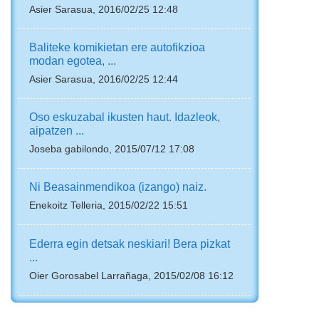
Asier Sarasua, 2016/02/25 12:48
Baliteke komikietan ere autofikzioa
modan egotea, ...
Asier Sarasua, 2016/02/25 12:44
Oso eskuzabal ikusten haut. Idazleok,
aipatzen ...
Joseba gabilondo, 2015/07/12 17:08
Ni Beasainmendikoa (izango) naiz.
Enekoitz Telleria, 2015/02/22 15:51
Ederra egin detsak neskiari! Bera pizkat
...
Oier Gorosabel Larrañaga, 2015/02/08 16:12