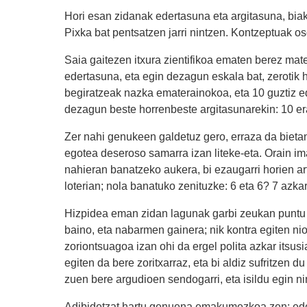
Hori esan zidanak edertasuna eta argitasuna, bia
Pixka bat pentsatzen jarri nintzen. Kontzeptuak oso 
Saia gaitezen itxura zientifikoa ematen berez ma
edertasuna, eta egin dezagun eskala bat, zerotik ha
begiratzeak nazka ematerainokoa, eta 10 guztiz e
dezagun beste horrenbeste argitasunarekin: 10 era
Zer nahi genukeen galdetuz gero, erraza da bieta
egotea deseroso samarra izan liteke-eta. Orain ima
nahieran banatzeko aukera, bi ezaugarri horien art
loterian; nola banatuko zenituzke: 6 eta 6? 7 azk
Hizpidea eman zidan lagunak garbi zeukan puntu 
baino, eta nabarmen gainera; nik kontra egiten n
zoriontsuagoa izan ohi da ergel polita azkar itsusia
egiten da bere zoritxarraz, eta bi aldiz sufritzen 
zuen bere argudioen sendogarri, eta isildu egin ni
Adibidetzat hartu genuena emakumezkoa zen; eder