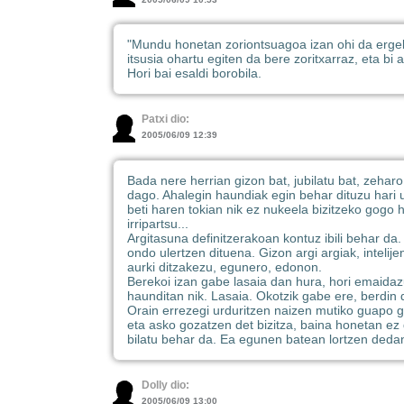
"Mundu honetan zoriontsuagoa izan ohi da ergel p
itsusia ohartu egiten da bere zoritxarraz, eta bi 
Hori bai esaldi borobila.
Patxi dio:
2005/06/09 12:39
Bada nere herrian gizon bat, jubilatu bat, zeharo
dago. Ahalegin haundiak egin behar dituzu hari u
beti haren tokian nik ez nukeela bizitzeko gogo h
irripartsu...
Argitasuna definitzerakoan kontuz ibili behar da
ondo ulertzen dituena. Gizon argi argiak, intelij
aurki ditzakezu, egunero, edonon.
Berekoi izan gabe lasaia dan hura, hori emaidazu 
haunditan nik. Lasaia. Okotzik gabe ere, berdin d
Orain errezegi urduritzen naizen mutiko guapo gu
eta asko gozatzen det bizitza, baina honetan e
bilatu behar da. Ea egunen batean lortzen deda
Dolly dio:
2005/06/09 13:00