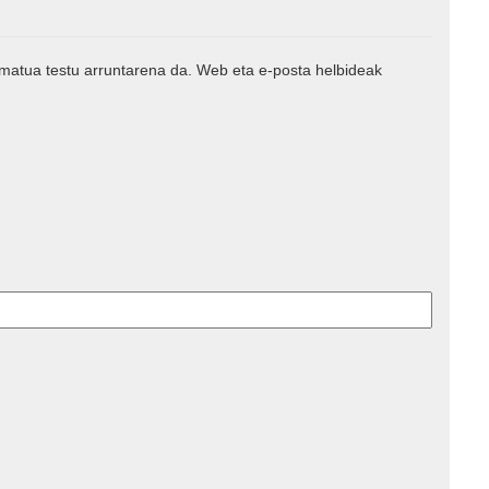
rmatua testu arruntarena da. Web eta e-posta helbideak