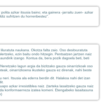
olita azkar itsusia baino; eta gainera -jarraitu zuen- azkar
aldiz sufritzen du horrenbestez".
 liluratuta naukana. Okotza falta zaio. Oso desitxuratuta
lertzeko, ezin baitu ondo hitzegin. Pentsatzen jartzen naiz
aundirik izango. Kontua da, bera pozik dagoela beti, beti
. Neretzako lagun argia da bizitzako gauza oinarrizkoak oso
enteak, oinarrizkoena ikusteko gauza ez direnak, nahi beste
neri. Itsusia ala ederra berdin dit. Halakoa nahi det izan
it.
apo azkar irresistiblea naiz. (tarteka lasaitzeko gauza naiz
z da konformaerreza izatea komeni. Etengabeko lasaitasuna
n)