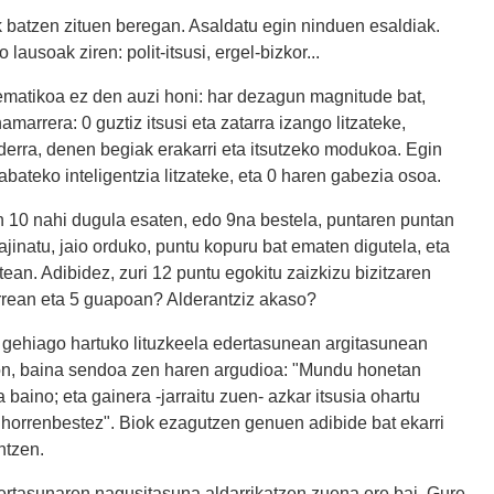
k batzen zituen beregan. Asaldatu egin ninduen esaldiak.
lausoak ziren: polit-itsusi, ergel-bizkor...
tematikoa ez den auzi honi: har dezagun magnitude bat,
marrera: 0 guztiz itsusi eta zatarra izango litzateke,
derra, denen begiak erakarri eta itsutzeko modukoa. Egin
bateko inteligentzia litzateke, eta 0 haren gabezia osoa.
n 10 nahi dugula esaten, edo 9na bestela, puntaren puntan
jinatu, jaio orduko, puntu kopuru bat ematen digutela, eta
ean. Adibidez, zuri 12 puntu egokitu zaizkizu bizitzaren
arrean eta 5 guapoan? Alderantziz akaso?
gehiago hartuko lituzkeela edertasunean argitasunean
ion, baina sendoa zen haren argudioa: "Mundu honetan
 baino; eta gainera -jarraitu zuen- azkar itsusia ohartu
du horrenbestez". Biok ezagutzen genuen adibide bat ekarri
ntzen.
tasunaren nagusitasuna aldarrikatzen zuena ere bai. Gure