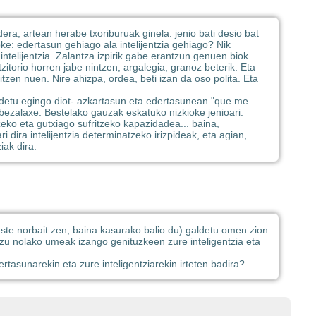
era, artean herabe txoriburuak ginela: jenio bati desio bat
ke: edertasun gehiago ala intelijentzia gehiago? Nik
intelijentzia. Zalantza izpirik gabe erantzun genuen biok.
zitorio horren jabe nintzen, argalegia, granoz beterik. Eta
zen nuen. Nire ahizpa, ordea, beti izan da oso polita. Eta
 galdetu egingo diot- azkartasun eta edertasunean "que me
bezalaxe. Bestelako gauzak eskatuko nizkioke jenioari:
eko eta gutxiago sufritzeko kapazidadea... baina,
i dira intelijentzia determinatzeko irizpideak, eta agian,
iak dira.
este norbait zen, baina kasurako balio du) galdetu omen zion
uzu nolako umeak izango genituzkeen zure inteligentzia eta
rtasunarekin eta zure inteligentziarekin irteten badira?