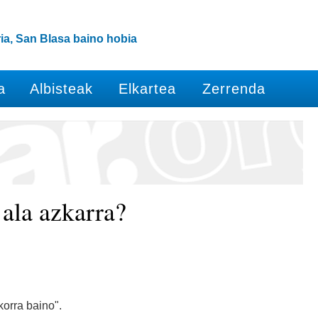
ia, San Blasa baino hobia
a
Albisteak
Elkartea
Zerrenda
 ala azkarra?
korra baino".