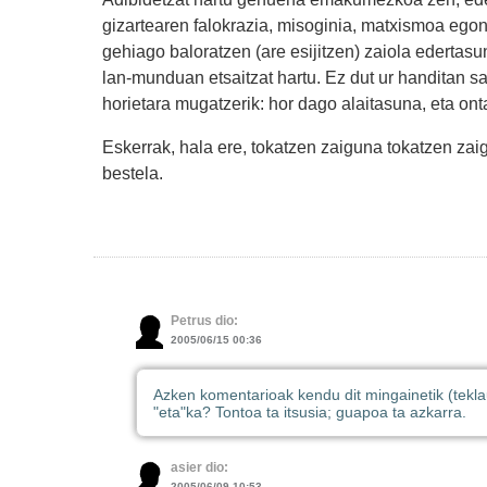
gizartearen falokrazia, misoginia, matxismoa egon 
gehiago baloratzen (are esijitzen) zaiola ederta
lan-munduan etsaitzat hartu. Ez dut ur handitan sa
horietara mugatzerik: hor dago alaitasuna, eta ont
Eskerrak, hala ere, tokatzen zaiguna tokatzen zai
bestela.
Petrus dio:
2005/06/15 00:36
Azken komentarioak kendu dit mingainetik (teklau
"eta"ka? Tontoa ta itsusia; guapoa ta azkarra.
asier dio:
2005/06/09 10:53