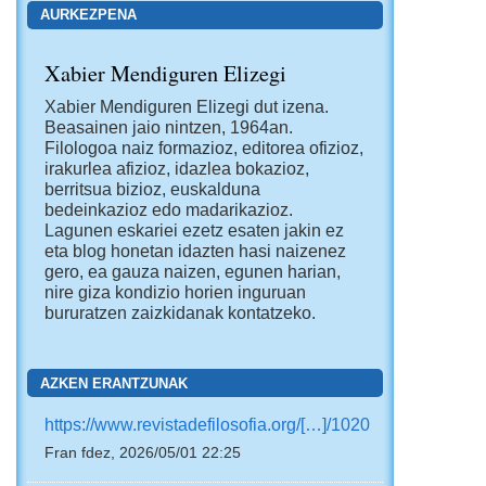
AURKEZPENA
Xabier Mendiguren Elizegi
Xabier Mendiguren Elizegi dut izena.
Beasainen jaio nintzen, 1964an.
Filologoa naiz formazioz, editorea ofizioz,
irakurlea afizioz, idazlea bokazioz,
berritsua bizioz, euskalduna
bedeinkazioz edo madarikazioz.
Lagunen eskariei ezetz esaten jakin ez
eta blog honetan idazten hasi naizenez
gero, ea gauza naizen, egunen harian,
nire giza kondizio horien inguruan
bururatzen zaizkidanak kontatzeko.
AZKEN ERANTZUNAK
https://www.revistadefilosofia.org/[…]/1020
Fran fdez, 2026/05/01 22:25