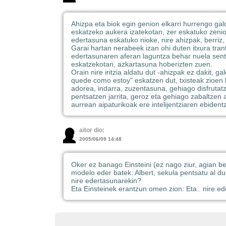
Ahizpa eta biok egin genion elkarri hurrengo gald
eskatzeko aukera izatekotan, zer eskatuko zenio
edertasuna eskatuko nioke, nire ahizpak, berriz, 
Garai hartan nerabeek izan ohi duten itxura trant
edertasunaren aferan laguntza behar nuela sentit
eskatzekotan, azkartasuna hoberizten zuen.
Orain nire iritzia aldatu dut -ahizpak ez dakit,
quede como estoy" eskatzen dut, txisteak zioen 
adorea, indarra, zuzentasuna, gehiago disfrutatz
pentsatzen jarrita, geroz eta gehiago zabaltzen ar
aurrean aipaturikoak ere intelijentziaren ebidentz
aitor dio:
2005/06/09 14:48
Oker ez banago Einsteini (ez nago ziur, agian b
modelo eder batek: Albert, sekula pentsatu al d
nire edertasunarekin?
Eta Einsteinek erantzun omen zion: Eta.. nire ede