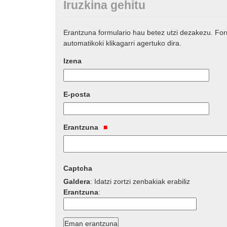
Iruzkina gehitu
Erantzuna formulario hau betez utzi dezakezu. Fo
automatikoki klikagarri agertuko dira.
Izena
E-posta
Erantzuna
Captcha
Galdera
:
Idatzi zortzi zenbakiak erabiliz
Erantzuna
: