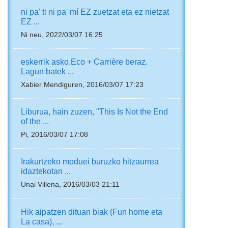
ni pa' ti ni pa' mí EZ zuetzat eta ez nietzat
EZ ...
Ni neu, 2022/03/07 16:25
eskerrik asko.Eco + Carrière beraz.
Lagun batek ...
Xabier Mendiguren, 2016/03/07 17:23
Liburua, hain zuzen, "This Is Not the End
of the ...
Pi, 2016/03/07 17:08
Irakurtzeko moduei buruzko hitzaurrea
idaztekotan ...
Unai Villena, 2016/03/03 21:11
Hik aipatzen dituan biak (Fun home eta
La casa), ...