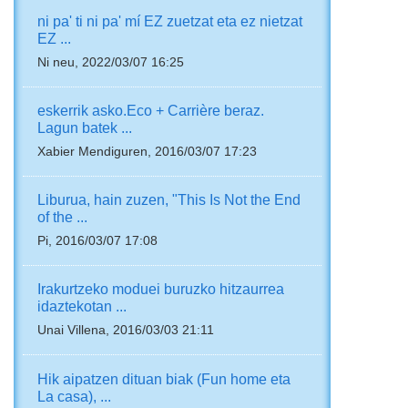
ni pa' ti ni pa' mí EZ zuetzat eta ez nietzat
EZ ...
Ni neu, 2022/03/07 16:25
eskerrik asko.Eco + Carrière beraz.
Lagun batek ...
Xabier Mendiguren, 2016/03/07 17:23
Liburua, hain zuzen, "This Is Not the End
of the ...
Pi, 2016/03/07 17:08
Irakurtzeko moduei buruzko hitzaurrea
idaztekotan ...
Unai Villena, 2016/03/03 21:11
Hik aipatzen dituan biak (Fun home eta
La casa), ...