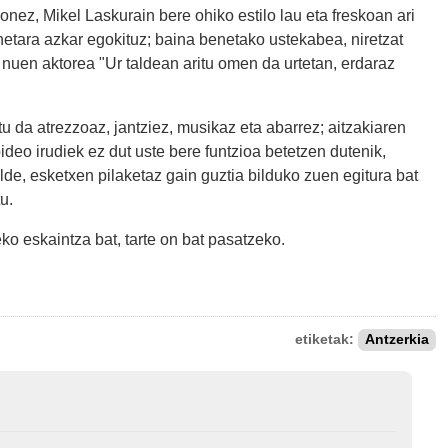
onez, Mikel Laskurain bere ohiko estilo lau eta freskoan ari
inetara azkar egokituz; baina benetako ustekabea, niretzat
 nuen aktorea "Ur taldean aritu omen da urtetan, erdaraz
u da atrezzoaz, jantziez, musikaz eta abarrez; aitzakiaren
ideo irudiek ez dut uste bere funtzioa betetzen dutenik,
de, esketxen pilaketaz gain guztia bilduko zuen egitura bat
u.
ko eskaintza bat, tarte on bat pasatzeko.
etiketak:
Antzerkia