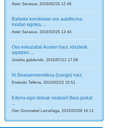
Asier Sarasua, 2016/02/25 12:48
Baliteke komikietan ere autofikzioa
modan egotea, ...
Asier Sarasua, 2016/02/25 12:44
Oso eskuzabal ikusten haut. Idazleok,
aipatzen ...
Joseba gabilondo, 2015/07/12 17:08
Ni Beasainmendikoa (izango) naiz.
Enekoitz Telleria, 2015/02/22 15:51
Ederra egin detsak neskiari! Bera pizkat
...
Oier Gorosabel Larrañaga, 2015/02/08 16:12