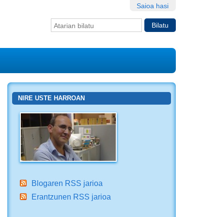
Saioa hasi
Bilatu atarian
Bilaketa
aurreratua…
NIRE USTE HARROAN
Blogaren RSS jarioa
Erantzunen RSS jarioa