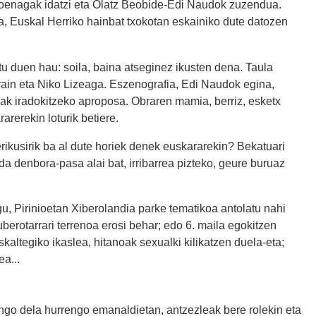
Goenagak idatzi eta Olatz Beobide-Edi Naudok zuzendua.
ra, Euskal Herriko hainbat txokotan eskainiko dute datozen
u duen hau: soila, baina atseginez ikusten dena. Taula
rain eta Niko Lizeaga. Eszenografia, Edi Naudok egina,
inak iradokitzeko aproposa. Obraren mamia, berriz, esketx
arerekin loturik betiere.
 zerikusirik ba al dute horiek denek euskararekin? Bekatuari
a denbora-pasa alai bat, irribarrea pizteko, geure buruaz
u, Pirinioetan Xiberolandia parke tematikoa antolatu nahi
berotarrari terrenoa erosi behar; edo 6. maila egokitzen
kaltegiko ikaslea, hitanoak sexualki kilikatzen duela-eta;
a...
ngo dela hurrengo emanaldietan, antzezleak bere rolekin eta