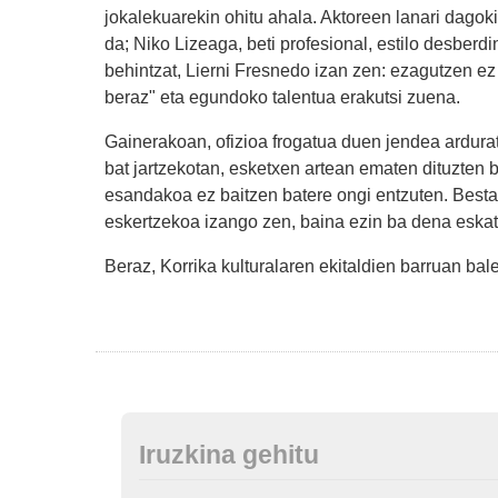
jokalekuarekin ohitu ahala. Aktoreen lanari dagoki
da; Niko Lizeaga, beti profesional, estilo desberd
behintzat, Lierni Fresnedo izan zen: ezagutzen ez
beraz" eta egundoko talentua erakutsi zuena.
Gainerakoan, ofizioa frogatua duen jendea ardurat
bat jartzekotan, esketxen artean ematen dituzten b
esandakoa ez baitzen batere ongi entzuten. Bestal
eskertzekoa izango zen, baina ezin ba dena eskat
Beraz, Korrika kulturalaren ekitaldien barruan bale
Iruzkina gehitu