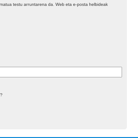
rmatua testu arruntarena da. Web eta e-posta helbideak
 ?