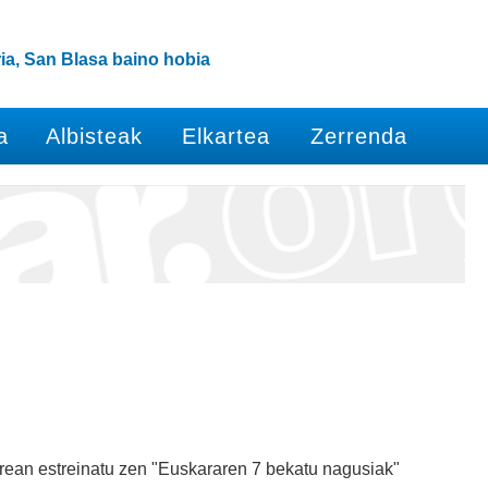
ia, San Blasa baino hobia
a
Albisteak
Elkartea
Zerrenda
rrean estreinatu zen "Euskararen 7 bekatu nagusiak"