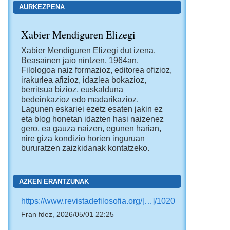
AURKEZPENA
Xabier Mendiguren Elizegi
Xabier Mendiguren Elizegi dut izena.
Beasainen jaio nintzen, 1964an.
Filologoa naiz formazioz, editorea ofizioz,
irakurlea afizioz, idazlea bokazioz,
berritsua bizioz, euskalduna
bedeinkazioz edo madarikazioz.
Lagunen eskariei ezetz esaten jakin ez
eta blog honetan idazten hasi naizenez
gero, ea gauza naizen, egunen harian,
nire giza kondizio horien inguruan
bururatzen zaizkidanak kontatzeko.
AZKEN ERANTZUNAK
https://www.revistadefilosofia.org/[…]/1020
Fran fdez, 2026/05/01 22:25