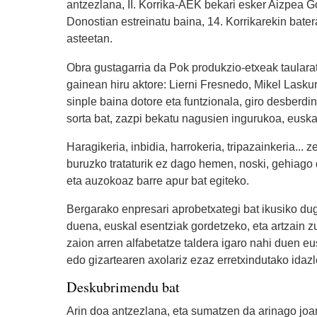
antzezlana, II. Korrika-AEK bekari esker Aizpea 
Donostian estreinatu baina, 14. Korrikarekin bate
asteetan.
Obra gustagarria da Pok produkzio-etxeak taularat
gainean hiru aktore: Lierni Fresnedo, Mikel Lasku
sinple baina dotore eta funtzionala, giro desberd
sorta bat, zazpi bekatu nagusien ingurukoa, euskar
Haragikeria, inbidia, harrokeria, tripazainkeria...
buruzko trataturik ez dago hemen, noski, gehiago d
eta auzokoaz barre apur bat egiteko.
Bergarako enpresari aprobetxategi bat ikusiko dug
duena, euskal esentziak gordetzeko, eta artzain zu
zaion arren alfabetatze taldera igaro nahi duen eus
edo gizartearen axolariz ezaz erretxindutako idazle
Deskubrimendu bat
Arin doa antzezlana, eta sumatzen da arinago joa