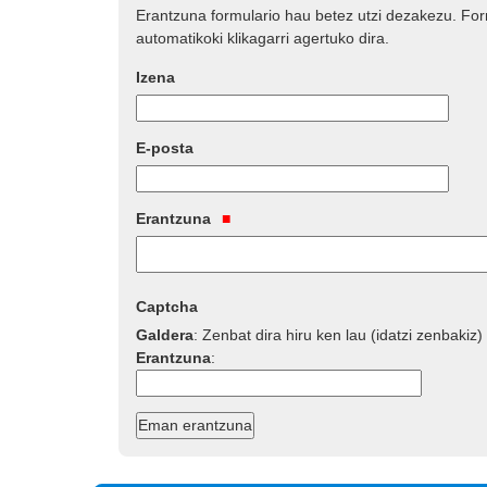
Erantzuna formulario hau betez utzi dezakezu. Fo
automatikoki klikagarri agertuko dira.
Izena
E-posta
Erantzuna
Captcha
Galdera
:
Zenbat dira hiru ken lau (idatzi zenbakiz)
Erantzuna
: