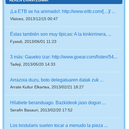
AZKEN ERANTZUNAK
¡La ETB se ha animado!: http://www.eitb.com/[…]/ ...
Vlaioes, 2013/12/15 00:47
Éstas también son muy típicas: A la kinkirrinera, ...
Fyasdi, 2013/06/01 11:23
3 más: Gaueko izar: http://www.goear.com/listen/54...
Tadeji, 2013/05/20 14:33
Arrazoia duzu, boto delegatuaren datak zuk ...
Arrate Kultur Elkartea, 2013/02/21 18:27
Hilabete beranduago. Bazkideok jaso dogun ...
Serafin Basauri, 2013/02/20 17:52
Los txistularis suelen tocar a menudo la pieza ...