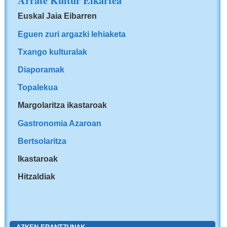
Arrate Kultur Elkartea
Euskal Jaia Eibarren
Eguen zuri argazki lehiaketa
Txango kulturalak
Diaporamak
Topalekua
Margolaritza ikastaroak
Gastronomia Azaroan
Bertsolaritza
Ikastaroak
Hitzaldiak