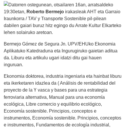
Datorren ostegunean, otsailaren 16an, arratsaldeko
19:30etan,
Roberto Bermejo
irakasleak AHT eta Garraio
Iraunkorra / TAV y Transporte Sostenible pil-pilean
dabilen gaiari buruz hitz egingo du Arrate Kultur Elkarteko
lehen solairuko aretoan.
Bermejo Gómez de Segura Jn. UPV/EHUko Ekonomia
Aplikatuko Katedraduna eta Ingurugiruko gaietan aditua
da. Liburu eta artikulu ugari idatzi ditu gai hauen
inguruan.
Ekonomia doktorea, industria ingeniaria eta hainbat liburu
eta ikerketaren idazlea da ( Análisis de rentabilidad del
proyecto de la
Y
vasca y bases para una estrategia
ferroviaria alternativa, Manual para una economía
ecológica, Libre comercio y equilibrio ecológico,
Economía sostenible. Principios, conceptos e
instrumentos, Economía sostenible. Principios, conceptos
e instrumentos, Fundamentos de ecología industrial,