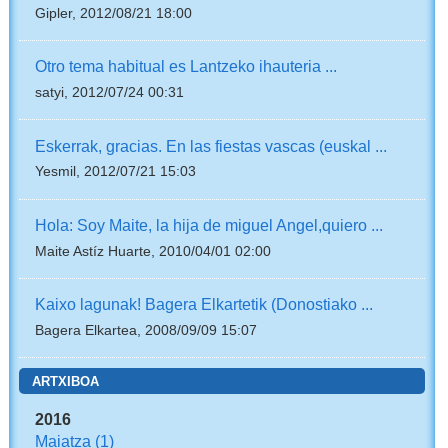
Gipler, 2012/08/21 18:00
Otro tema habitual es Lantzeko ihauteria ...
satyi, 2012/07/24 00:31
Eskerrak, gracias. En las fiestas vascas (euskal ...
Yesmil, 2012/07/21 15:03
Hola: Soy Maite, la hija de miguel Angel,quiero ...
Maite Astíz Huarte, 2010/04/01 02:00
Kaixo lagunak! Bagera Elkartetik (Donostiako ...
Bagera Elkartea, 2008/09/09 15:07
ARTXIBOA
2016
Maiatza
(1)