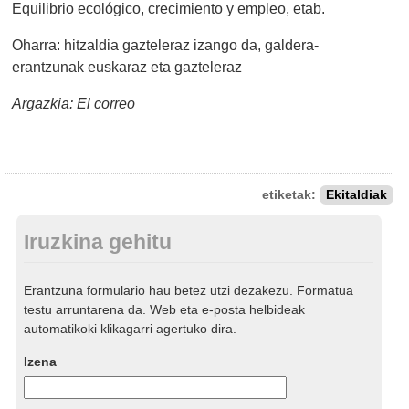
Equilibrio ecológico, crecimiento y empleo, etab.
Oharra: hitzaldia gazteleraz izango da, galdera-
erantzunak euskaraz eta gazteleraz
Argazkia: El correo
etiketak:
Ekitaldiak
Iruzkina gehitu
Erantzuna formulario hau betez utzi dezakezu. Formatua
testu arruntarena da. Web eta e-posta helbideak
automatikoki klikagarri agertuko dira.
Izena