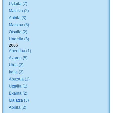
Uztaila
(7)
Maiatza
(2)
Apirila
(3)
Martxoa
(6)
Otsaila
(2)
Urtarrila
(3)
2006
Abendua
(1)
Azaroa
(5)
Urria
(2)
Iraila
(2)
Abuztua
(1)
Uztaila
(1)
Ekaina
(2)
Maiatza
(3)
Apirila
(2)