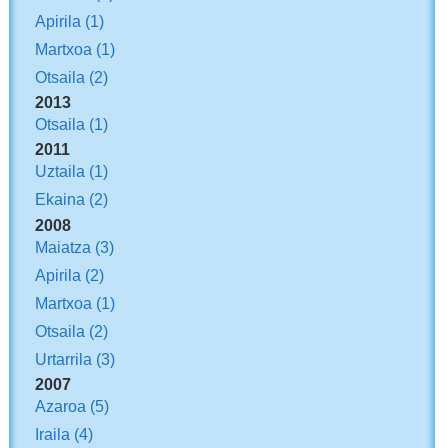
Apirila
(1)
Martxoa
(1)
Otsaila
(2)
2013
Otsaila
(1)
2011
Uztaila
(1)
Ekaina
(2)
2008
Maiatza
(3)
Apirila
(2)
Martxoa
(1)
Otsaila
(2)
Urtarrila
(3)
2007
Azaroa
(5)
Iraila
(4)