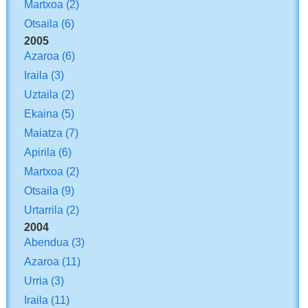
Martxoa
(2)
Otsaila
(6)
2005
Azaroa
(6)
Iraila
(3)
Uztaila
(2)
Ekaina
(5)
Maiatza
(7)
Apirila
(6)
Martxoa
(2)
Otsaila
(9)
Urtarrila
(2)
2004
Abendua
(3)
Azaroa
(11)
Urria
(3)
Iraila
(11)