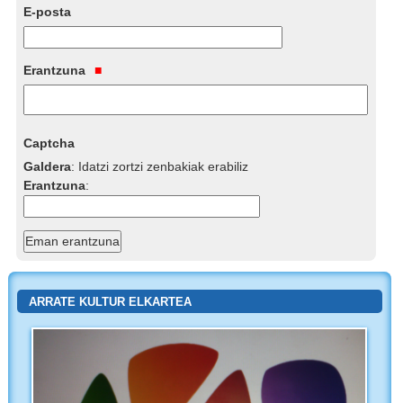
E-posta
Erantzuna
Captcha
Galdera
:
Idatzi zortzi zenbakiak erabiliz
Erantzuna
:
ARRATE KULTUR ELKARTEA