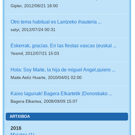
Gipler, 2012/08/21 18:00
Otro tema habitual es Lantzeko ihauteria ...
satyi, 2012/07/24 00:31
Eskerrak, gracias. En las fiestas vascas (euskal ...
Yesmil, 2012/07/21 15:03
Hola: Soy Maite, la hija de miguel Angel,quiero ...
Maite Astíz Huarte, 2010/04/01 02:00
Kaixo lagunak! Bagera Elkartetik (Donostiako ...
Bagera Elkartea, 2008/09/09 15:07
ARTXIBOA
2016
Maiatza
(1)