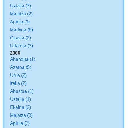
Uztaila
(7)
Maiatza
(2)
Apirila
(3)
Martxoa
(6)
Otsaila
(2)
Urtarrila
(3)
2006
Abendua
(1)
Azaroa
(5)
Urria
(2)
Iraila
(2)
Abuztua
(1)
Uztaila
(1)
Ekaina
(2)
Maiatza
(3)
Apirila
(2)