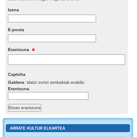
Izena
E-posta
Erantzuna
Captcha
Galdera
:
Idatzi zortzi zenbakiak erabiliz
Erantzuna
:
ARRATE KULTUR ELKARTEA