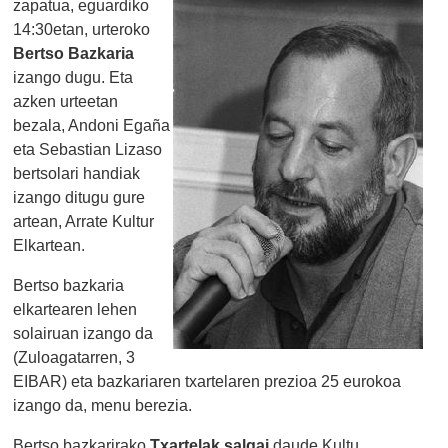
zapatua, eguardiko
14:30etan, urteroko
Bertso Bazkaria
izango dugu. Eta
azken urteetan
bezala, Andoni Egaña
eta Sebastian Lizaso
bertsolari handiak
izango ditugu gure
artean, Arrate Kultur
Elkartean.
Bertso bazkaria
elkartearen lehen
solairuan izango da
(Zuloagatarren, 3
EIBAR) eta bazkariaren txartelaren prezioa 25 eurokoa
izango da, menu berezia.
Bertso bazkarirako
Txartelak salgai
daude Kultu