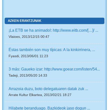
AZKEN ERANTZUNAK
¡La ETB se ha animado!: http://www.eitb.com/[…]/ ...
Vlaioes, 2013/12/15 00:47
Éstas también son muy típicas: A la kinkirrinera, ...
Fyasdi, 2013/06/01 11:23
3 más: Gaueko izar: http://www.goear.com/listen/54...
Tadeji, 2013/05/20 14:33
Arrazoia duzu, boto delegatuaren datak zuk ...
Arrate Kultur Elkartea, 2013/02/21 18:27
Hilabete beranduago. Bazkideok jaso dogun ...