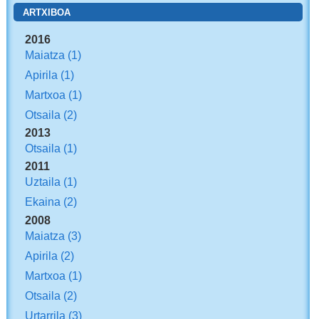
ARTXIBOA
2016
Maiatza
(1)
Apirila
(1)
Martxoa
(1)
Otsaila
(2)
2013
Otsaila
(1)
2011
Uztaila
(1)
Ekaina
(2)
2008
Maiatza
(3)
Apirila
(2)
Martxoa
(1)
Otsaila
(2)
Urtarrila
(3)