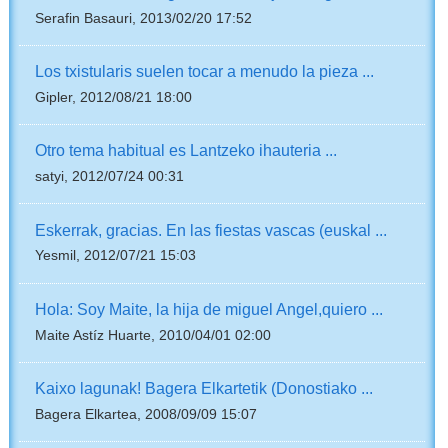
Serafin Basauri, 2013/02/20 17:52
Los txistularis suelen tocar a menudo la pieza ...
Gipler, 2012/08/21 18:00
Otro tema habitual es Lantzeko ihauteria ...
satyi, 2012/07/24 00:31
Eskerrak, gracias. En las fiestas vascas (euskal ...
Yesmil, 2012/07/21 15:03
Hola: Soy Maite, la hija de miguel Angel,quiero ...
Maite Astíz Huarte, 2010/04/01 02:00
Kaixo lagunak! Bagera Elkartetik (Donostiako ...
Bagera Elkartea, 2008/09/09 15:07