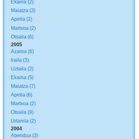
Ekaina
(2)
Maiatza
(3)
Apirila
(2)
Martxoa
(2)
Otsaila
(6)
2005
Azaroa
(6)
Iraila
(3)
Uztaila
(2)
Ekaina
(5)
Maiatza
(7)
Apirila
(6)
Martxoa
(2)
Otsaila
(9)
Urtarrila
(2)
2004
Abendua
(3)