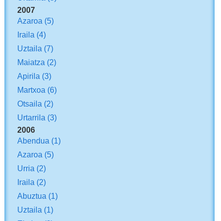
2007
Azaroa
(5)
Iraila
(4)
Uztaila
(7)
Maiatza
(2)
Apirila
(3)
Martxoa
(6)
Otsaila
(2)
Urtarrila
(3)
2006
Abendua
(1)
Azaroa
(5)
Urria
(2)
Iraila
(2)
Abuztua
(1)
Uztaila
(1)