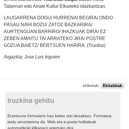
Tabernan edo Arrate Kultur Elkarteko idazkaritzan.
LAUGARRENA DOGU/ HURRENAI BEGIRA/ ONDO
PASAU NAHI BOZU/ ZATOZ BAZKARIRA/
AURTENGUAN BARRIRO/ IHAZKUAK DIRA/ EZ
ZEBEN AMAITU TA/ ARRATEKO JIRA/ POSTRE
GOZUA BAIETZ/ BERTSUEN HARIRA. (Trunboi)
Argazkia: Jose Luis Irigoien
etiketak:
Ekitaldiak
Iruzkina gehitu
Erantzuna formulario hau betez utzi dezakezu. Formatua
testu arruntarena da. Web eta e-posta helbideak
automatikoki klikagarri agertuko dira.