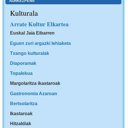
AURKEZPENA
Kulturala
Arrate Kultur Elkartea
Euskal Jaia Eibarren
Eguen zuri argazki lehiaketa
Txango kulturalak
Diaporamak
Topalekua
Margolaritza ikastaroak
Gastronomia Azaroan
Bertsolaritza
Ikastaroak
Hitzaldiak