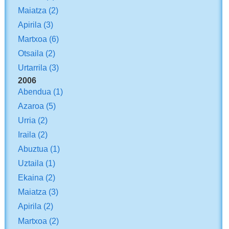
Maiatza
(2)
Apirila
(3)
Martxoa
(6)
Otsaila
(2)
Urtarrila
(3)
2006
Abendua
(1)
Azaroa
(5)
Urria
(2)
Iraila
(2)
Abuztua
(1)
Uztaila
(1)
Ekaina
(2)
Maiatza
(3)
Apirila
(2)
Martxoa
(2)