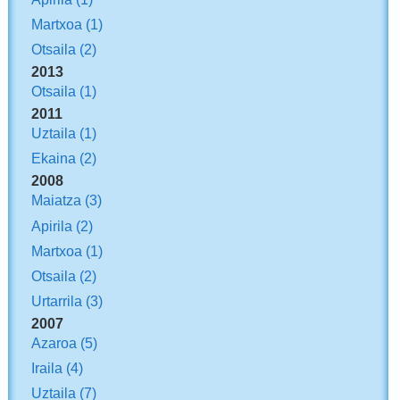
Martxoa
(1)
Otsaila
(2)
2013
Otsaila
(1)
2011
Uztaila
(1)
Ekaina
(2)
2008
Maiatza
(3)
Apirila
(2)
Martxoa
(1)
Otsaila
(2)
Urtarrila
(3)
2007
Azaroa
(5)
Iraila
(4)
Uztaila
(7)