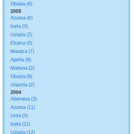
Otsaila
(6)
2005
Azaroa
(6)
Iraila
(3)
Uztaila
(2)
Ekaina
(5)
Maiatza
(7)
Apirila
(6)
Martxoa
(2)
Otsaila
(9)
Urtarrila
(2)
2004
Abendua
(3)
Azaroa
(11)
Urria
(3)
Iraila
(11)
Uztaila
(12)