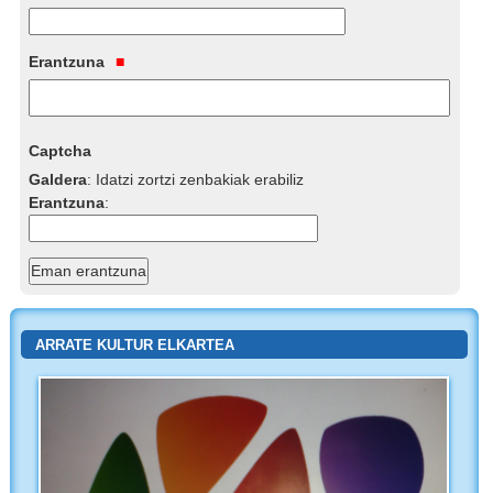
Erantzuna
Captcha
Galdera
:
Idatzi zortzi zenbakiak erabiliz
Erantzuna
:
ARRATE KULTUR ELKARTEA