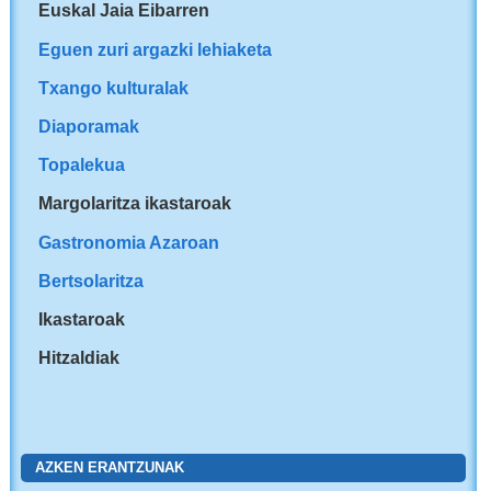
Euskal Jaia Eibarren
Eguen zuri argazki lehiaketa
Txango kulturalak
Diaporamak
Topalekua
Margolaritza ikastaroak
Gastronomia Azaroan
Bertsolaritza
Ikastaroak
Hitzaldiak
AZKEN ERANTZUNAK