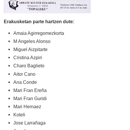
Erakusketan parte hartzen dute:
Amaia Agirregomezkorta
M Angeles Alonso
Miguel Aizpitarte
Cristina Azpiri
Charo Baglieto
Aitor Cano
Ana Conde
Mari Fran Ereña
Mari Fran Guridi
Mari Hernaez
Koteli
Jose Larrañaga