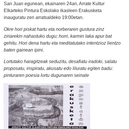
San Juan egunean, ekainaren 24an, Arrate Kultur
Elkarteko Pintura Eskolako ikasleen Erakusketa
inauguratu zen arratsaldeko 19:00etan.
Okre hori piskat hartu eta norberaren gustura zinz
ziriarekin nahastuko dugu; horri, karmin laka apur bat
gehitu. Hori dena hartu eta meditatutako intentzioz lientzo
baten gainean ipini.
Lortutako haragitzeak seduzitu, desafiatu iradoki, salatu
proposatu, inspiratu, akusatu edo liluratu egiten badu:
pinturaren poesia lortu dugunaren seinale