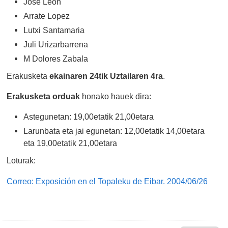
Jose Leon
Arrate Lopez
Lutxi Santamaria
Juli Urizarbarrena
M Dolores Zabala
Erakusketa
ekainaren 24tik Uztailaren 4ra
.
Erakusketa orduak
honako hauek dira:
Astegunetan: 19,00etatik 21,00etara
Larunbata eta jai egunetan: 12,00etatik 14,00etara
eta 19,00etatik 21,00etara
Loturak:
Correo: Exposición en el Topaleku de Eibar. 2004/06/26