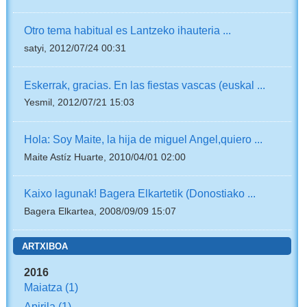
Otro tema habitual es Lantzeko ihauteria ...
satyi, 2012/07/24 00:31
Eskerrak, gracias. En las fiestas vascas (euskal ...
Yesmil, 2012/07/21 15:03
Hola: Soy Maite, la hija de miguel Angel,quiero ...
Maite Astíz Huarte, 2010/04/01 02:00
Kaixo lagunak! Bagera Elkartetik (Donostiako ...
Bagera Elkartea, 2008/09/09 15:07
ARTXIBOA
2016
Maiatza
(1)
Apirila
(1)