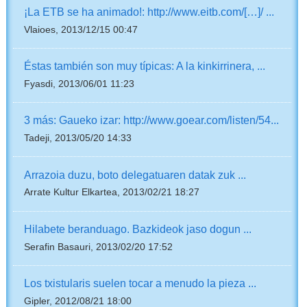
¡La ETB se ha animado!: http://www.eitb.com/[…]/ ...
Vlaioes, 2013/12/15 00:47
Éstas también son muy típicas: A la kinkirrinera, ...
Fyasdi, 2013/06/01 11:23
3 más: Gaueko izar: http://www.goear.com/listen/54...
Tadeji, 2013/05/20 14:33
Arrazoia duzu, boto delegatuaren datak zuk ...
Arrate Kultur Elkartea, 2013/02/21 18:27
Hilabete beranduago. Bazkideok jaso dogun ...
Serafin Basauri, 2013/02/20 17:52
Los txistularis suelen tocar a menudo la pieza ...
Gipler, 2012/08/21 18:00