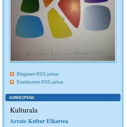
Blogaren RSS jarioa
Erantzunen RSS jarioa
AURKEZPENA
Kulturala
Arrate Kultur Elkartea