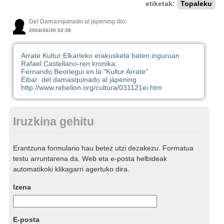
etiketak:
Topaleku
Del Damasquinado al japening dio:
2004/06/30 02:38
Arrate Kultur Elkarteko erakusketa baten inguruan
Rafael Castellano-ren kronika:
Fernando Beorlegui en la "Kultur Arrate"
Eibar: del damasquinado al jápening
http://www.rebelion.org/cultura/031121ei.htm
Iruzkina gehitu
Erantzuna formulario hau betez utzi dezakezu. Formatua
testu arruntarena da. Web eta e-posta helbideak
automatikoki klikagarri agertuko dira.
Izena
E-posta