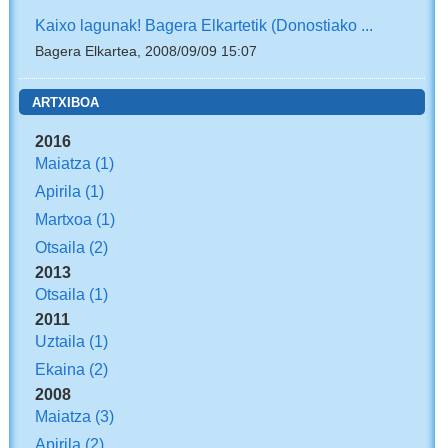
Kaixo lagunak! Bagera Elkartetik (Donostiako ...
Bagera Elkartea, 2008/09/09 15:07
ARTXIBOA
2016
Maiatza
(1)
Apirila
(1)
Martxoa
(1)
Otsaila
(2)
2013
Otsaila
(1)
2011
Uztaila
(1)
Ekaina
(2)
2008
Maiatza
(3)
Apirila
(2)