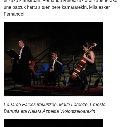
elizako klaustroan. Fernando Retolazak oroitzapenerako
une batzuk hartu zituen bere kamararekin. Mila esker,
Fernando!
Eduardo Falces irakurtzen, Maite Lorenzo, Ernesto
Barrutia eta Naiara Azpeitia Violontzeloarekin