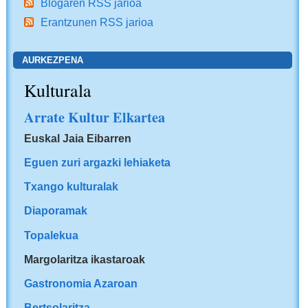
Blogaren RSS jarioa
Erantzunen RSS jarioa
AURKEZPENA
Kulturala
Arrate Kultur Elkartea
Euskal Jaia Eibarren
Eguen zuri argazki lehiaketa
Txango kulturalak
Diaporamak
Topalekua
Margolaritza ikastaroak
Gastronomia Azaroan
Bertsolaritza