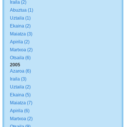
Iraila
(2)
Abuztua
(1)
Uztaila
(1)
Ekaina
(2)
Maiatza
(3)
Apirila
(2)
Martxoa
(2)
Otsaila
(6)
2005
Azaroa
(6)
Iraila
(3)
Uztaila
(2)
Ekaina
(5)
Maiatza
(7)
Apirila
(6)
Martxoa
(2)
Otsaila
(9)