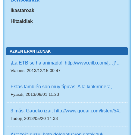
Ikastaroak
Hitzaldiak
AZKEN ERANTZUNAK
¡La ETB se ha animado!: http://www.eitb.com/[…]/ ...
Vlaioes, 2013/12/15 00:47
Éstas también son muy típicas: A la kinkirrinera, ...
Fyasdi, 2013/06/01 11:23
3 más: Gaueko izar: http://www.goear.com/listen/54...
Tadeji, 2013/05/20 14:33
Arrazoia duzu, boto delegatuaren datak zuk ...