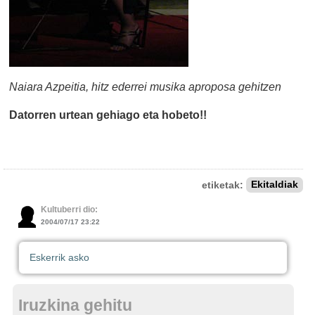
Naiara Azpeitia, hitz ederrei musika aproposa gehitzen
Datorren urtean gehiago eta hobeto!!
etiketak:
Ekitaldiak
Kultuberri dio:
2004/07/17 23:22
Eskerrik asko
Iruzkina gehitu