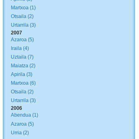
Martxoa
(1)
Otsaila
(2)
Urtarrila
(3)
2007
Azaroa
(5)
Iraila
(4)
Uztaila
(7)
Maiatza
(2)
Apirila
(3)
Martxoa
(6)
Otsaila
(2)
Urtarrila
(3)
2006
Abendua
(1)
Azaroa
(5)
Urria
(2)