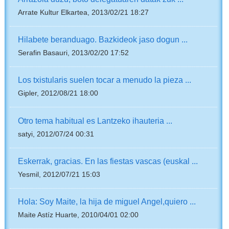
Arrate Kultur Elkartea, 2013/02/21 18:27
Hilabete beranduago. Bazkideok jaso dogun ...
Serafin Basauri, 2013/02/20 17:52
Los txistularis suelen tocar a menudo la pieza ...
Gipler, 2012/08/21 18:00
Otro tema habitual es Lantzeko ihauteria ...
satyi, 2012/07/24 00:31
Eskerrak, gracias. En las fiestas vascas (euskal ...
Yesmil, 2012/07/21 15:03
Hola: Soy Maite, la hija de miguel Angel,quiero ...
Maite Astíz Huarte, 2010/04/01 02:00