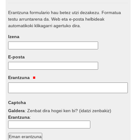
Erantzuna formulario hau betez utzi dezakezu. Formatua
testu arruntarena da. Web eta e-posta helbideak
automatikoki klikagarri agertuko dira.
Izena
E-posta
Erantzuna
Captcha
Galdera
:
Zenbat dira hogei ken bi? (idatzi zenbakiz)
Erantzuna
: