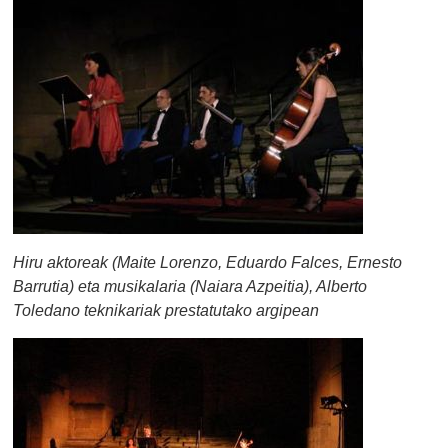
Hiru aktoreak (Maite Lorenzo, Eduardo Falces, Ernesto
Barrutia) eta musikalaria (Naiara Azpeitia), Alberto
Toledano teknikariak prestatutako argipean