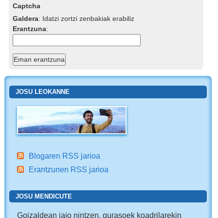
Captcha
Galdera
:
Idatzi zortzi zenbakiak erabiliz
Erantzuna
:
JOSU LEOKANNE
Blogaren RSS jarioa
Erantzunen RSS jarioa
JOSU MENDICUTE
Goizaldean jaio nintzen, gurasoek koadrilarekin