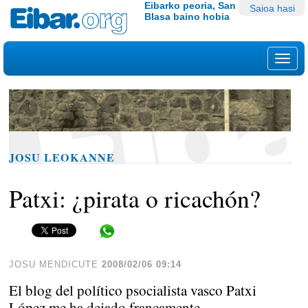
Edukira
Tresna
Eibarko peoria, San
Saioa hasi
Blasa baino hobia
salto
pertsonalak
egin
|
Nab
Salto
egin
nabigazioara
JOSU LEOKANNE
Patxi: ¿pirata o ricachón?
Share in WhatsApp
JOSU MENDICUTE
2008/02/06 09:14
El blog del político psocialista vasco Patxi
López me ha dejado francamente