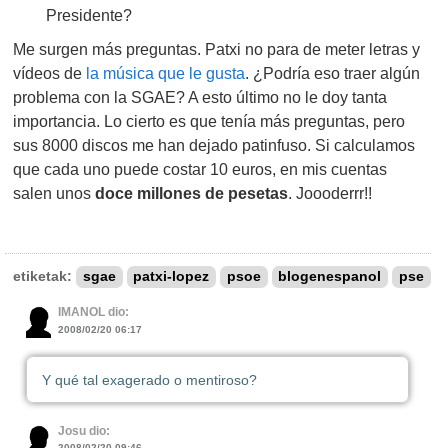
Presidente?
Me surgen más preguntas. Patxi no para de meter letras y
vídeos de
la música que le gusta
. ¿Podría eso traer algún
problema con la SGAE? A esto último no le doy tanta
importancia. Lo cierto es que tenía más preguntas, pero
sus 8000 discos me han dejado patinfuso. Si calculamos
que cada uno puede costar 10 euros, en mis cuentas
salen unos
doce millones de pesetas
. Joooderrr!!
etiketak:
sgae
patxi-lopez
psoe
blogenespanol
pse
IMANOL dio:
2008/02/20 06:17
Y qué tal exagerado o mentiroso?
Josu dio:
2008/02/20 09:46