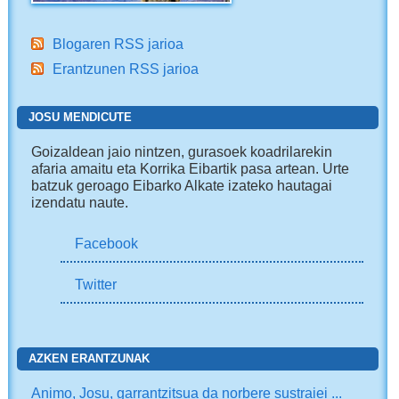
Blogaren RSS jarioa
Erantzunen RSS jarioa
JOSU MENDICUTE
Goizaldean jaio nintzen, gurasoek koadrilarekin
afaria amaitu eta Korrika Eibartik pasa artean. Urte
batzuk geroago Eibarko Alkate izateko hautagai
izendatu naute.
Facebook
Twitter
AZKEN ERANTZUNAK
Animo, Josu, garrantzitsua da norbere sustraiei ...