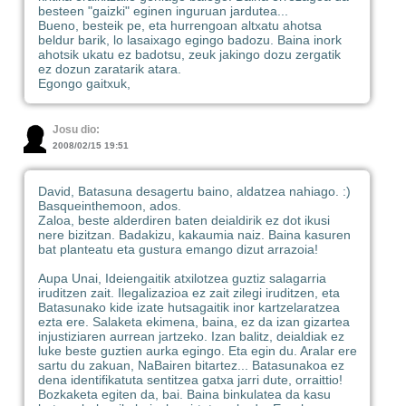
besteen "gaizki" eginen inguruan jardutea...
Bueno, besteik pe, eta hurrengoan altxatu ahotsa
beldur barik, lo lasaixago egingo badozu. Baina inork
ahotsik ukatu ez badotsu, zeuk jakingo dozu zergatik
ez dozun zaratarik atara.
Egongo gaitxuk,
Josu dio:
2008/02/15 19:51
David, Batasuna desagertu baino, aldatzea nahiago. :)
Basqueinthemoon, ados.
Zaloa, beste alderdiren baten deialdirik ez dot ikusi
nere bizitzan. Badakizu, kakaumia naiz. Baina kasuren
bat planteatu eta gustura emango dizut arrazoia!
Aupa Unai, Ideiengaitik atxilotzea guztiz salagarria
iruditzen zait. Ilegalizazioa ez zait zilegi iruditzen, eta
Batasunako kide izate hutsagaitik inor kartzelaratzea
ezta ere. Salaketa ekimena, baina, ez da izan gizartea
injustiziaren aurrean jartzeko. Izan balitz, deialdiak ez
luke beste guztien aurka egingo. Eta egin du. Aralar ere
sartu du zakuan, NaBairen bitartez... Batasunakoa ez
dena identifikatuta sentitzea gatxa jarri dute, orraittio!
Bozkaketa egiten da, bai. Baina binkulatea da kasu