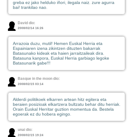
greba ez jako helduko iñori, ilegala naiz. zure agurra
bai! trankilao nao.
David dio:
2008/02/14 16:26
Arrazoia duzu, mutil! Hemen Euskal Herria eta
Espainiaren izena zikintzen dituzten bakarrak
Batasunako kideak eta haien jarraitzaileak dira.
Batasuna kanpora, Euskal Herria garbiago legoke
Batasunarik gabe!!!
Basque in the moon dio:
2008/02/15 03:14
Alderdi politikoek elkarren artean hitz egitera eta
beraien posizioak elkartzera bultzatu behar ditu herriak.
Orain Euskal Herritar guztion momentua da. Bestela
egoerak ez du hobera egingo.
unai dio:
2008/02/15 19:24