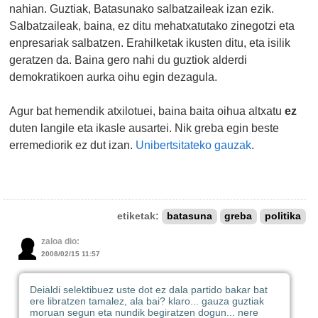
nahian. Guztiak, Batasunako salbatzaileak izan ezik.
Salbatzaileak, baina, ez ditu mehatxatutako zinegotzi eta
enpresariak salbatzen. Erahilketak ikusten ditu, eta isilik
geratzen da. Baina gero nahi du guztiok alderdi
demokratikoen aurka oihu egin dezagula.
Agur bat hemendik atxilotuei, baina baita oihua altxatu
ez
duten langile eta ikasle ausartei. Nik greba egin beste
erremediorik ez dut izan.
Unibertsitateko gauzak
.
etiketak:
batasuna
greba
politika
zaloa dio:
2008/02/15 11:57
Deialdi selektibuez uste dot ez dala partido bakar bat
ere libratzen tamalez, ala bai? klaro... gauza guztiak
moruan segun eta nundik begiratzen dogun... nere