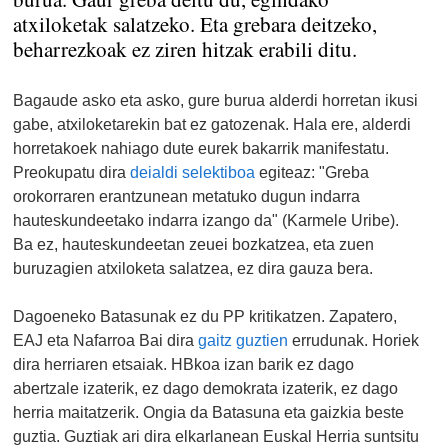
atxiloketak salatzeko. Eta grebara deitzeko,
beharrezkoak ez ziren hitzak erabili ditu.
Bagaude asko eta asko, gure burua alderdi horretan ikusi
gabe, atxiloketarekin bat ez gatozenak. Hala ere, alderdi
horretakoek nahiago dute eurek bakarrik manifestatu.
Preokupatu dira
deialdi selektiboa
egiteaz: "Greba
orokorraren erantzunean metatuko dugun indarra
hauteskundeetako indarra izango da" (Karmele Uribe).
Ba ez, hauteskundeetan zeuei bozkatzea, eta zuen
buruzagien atxiloketa salatzea, ez dira gauza bera.
Dagoeneko Batasunak ez du PP kritikatzen. Zapatero,
EAJ eta Nafarroa Bai dira
gaitz guztien
errudunak. Horiek
dira herriaren etsaiak. HBkoa izan barik ez dago
abertzale izaterik, ez dago demokrata izaterik, ez dago
herria maitatzerik. Ongia da Batasuna eta gaizkia beste
guztia. Guztiak ari dira elkarlanean Euskal Herria suntsitu