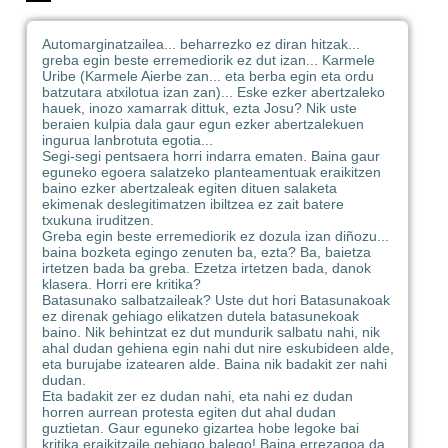
Automarginatzailea... beharrezko ez diran hitzak...
greba egin beste erremediorik ez dut izan... Karmele
Uribe (Karmele Aierbe zan... eta berba egin eta ordu
batzutara atxilotua izan zan)... Eske ezker abertzaleko
hauek, inozo xamarrak dittuk, ezta Josu? Nik uste
beraien kulpia dala gaur egun ezker abertzalekuen
ingurua lanbrotuta egotia...
Segi-segi pentsaera horri indarra ematen. Baina gaur
eguneko egoera salatzeko planteamentuak eraikitzen
baino ezker abertzaleak egiten dituen salaketa
ekimenak deslegitimatzen ibiltzea ez zait batere
txukuna iruditzen.
Greba egin beste erremediorik ez dozula izan diñozu...
baina bozketa egingo zenuten ba, ezta? Ba, baietza
irtetzen bada ba greba. Ezetza irtetzen bada, danok
klasera. Horri ere kritika?
Batasunako salbatzaileak? Uste dut hori Batasunakoak
ez direnak gehiago elikatzen dutela batasunekoak
baino. Nik behintzat ez dut mundurik salbatu nahi, nik
ahal dudan gehiena egin nahi dut nire eskubideen alde,
eta burujabe izatearen alde. Baina nik badakit zer nahi
dudan.
Eta badakit zer ez dudan nahi, eta nahi ez dudan
horren aurrean protesta egiten dut ahal dudan
guztietan. Gaur eguneko gizartea hobe legoke bai
kritika eraikitzaile gehiago balego! Baina errezagoa da