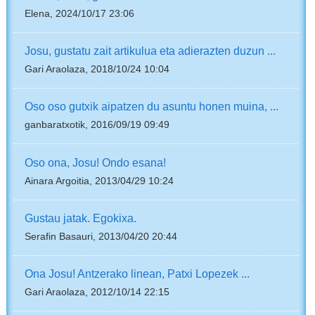
Elena, 2024/10/17 23:06
Josu, gustatu zait artikulua eta adierazten duzun ...
Gari Araolaza, 2018/10/24 10:04
Oso oso gutxik aipatzen du asuntu honen muina, ...
ganbaratxotik, 2016/09/19 09:49
Oso ona, Josu! Ondo esana!
Ainara Argoitia, 2013/04/29 10:24
Gustau jatak. Egokixa.
Serafin Basauri, 2013/04/20 20:44
Ona Josu! Antzerako linean, Patxi Lopezek ...
Gari Araolaza, 2012/10/14 22:15