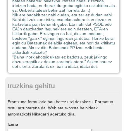
batean bakarrik: baiezkoa irtetzen bada. Ezezkoa
irtetzen bada, norberak du greba egiteko eskubidea ala
ez. Unibertsitatean behintzat horrela da. ;)
Nik ere badakit zer nahi dudan, eta zer ez dudan nahi.
Nahi dut zuk zure iritzia esateko aukera izan dezazun
kartzelara joan beharrik gabe. Eta nahi dut PSOE edo
EAJn dauzkadan lagunek ere egin dezaten, ETAren
bildurrik gabe. Errazagoa da bai, diozun moduan,
besteen "gaizki" eginen inguruan jardutea. Horixe bera
egin du Batasunak deialdia egitean, eta hori da kritikatu
dudana. Ala ez ditu Batasunak PP izan ezik beste
alderdiak kakaztu?
"Baina inork ahotsik ukatu ez badotsu, zeuk jakingo
dozu zergatik ez dozun zaratarik atara." Azken hau ez
dot ulertu. Zaratarik ez, baina idatzi, idatzi dut.
Iruzkina gehitu
Erantzuna formulario hau betez utzi dezakezu. Formatua
testu arruntarena da. Web eta e-posta helbideak
automatikoki klikagarri agertuko dira.
Izena