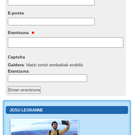
E-posta
Erantzuna
Captcha
Galdera
:
Idatzi zortzi zenbakiak erabiliz
Erantzuna
:
JOSU LEOKANNE