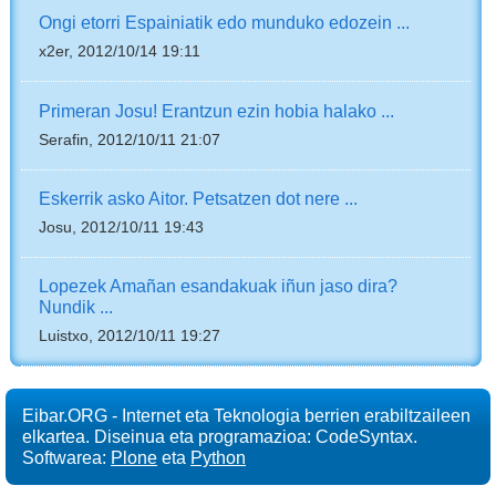
Ongi etorri Espainiatik edo munduko edozein ...
x2er, 2012/10/14 19:11
Primeran Josu! Erantzun ezin hobia halako ...
Serafin, 2012/10/11 21:07
Eskerrik asko Aitor. Petsatzen dot nere ...
Josu, 2012/10/11 19:43
Lopezek Amañan esandakuak iñun jaso dira?
Nundik ...
Luistxo, 2012/10/11 19:27
Eibar.ORG - Internet eta Teknologia berrien erabiltzaileen
elkartea. Diseinua eta programazioa: CodeSyntax.
Softwarea:
Plone
eta
Python