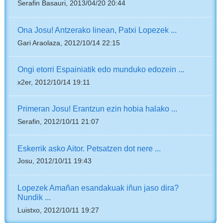
Serafin Basauri, 2013/04/20 20:44
Ona Josu! Antzerako linean, Patxi Lopezek ...
Gari Araolaza, 2012/10/14 22:15
Ongi etorri Espainiatik edo munduko edozein ...
x2er, 2012/10/14 19:11
Primeran Josu! Erantzun ezin hobia halako ...
Serafin, 2012/10/11 21:07
Eskerrik asko Aitor. Petsatzen dot nere ...
Josu, 2012/10/11 19:43
Lopezek Amañan esandakuak iñun jaso dira?
Nundik ...
Luistxo, 2012/10/11 19:27