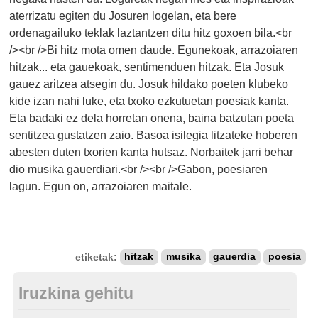
aterrizatu egiten du Josuren logelan, eta bere
ordenagailuko teklak laztantzen ditu hitz goxoen bila.<br
/><br />Bi hitz mota omen daude. Egunekoak, arrazoiaren
hitzak... eta gauekoak, sentimenduen hitzak. Eta Josuk
gauez aritzea atsegin du. Josuk hildako poeten klubeko
kide izan nahi luke, eta txoko ezkutuetan poesiak kanta.
Eta badaki ez dela horretan onena, baina batzutan poeta
sentitzea gustatzen zaio. Basoa isilegia litzateke hoberen
abesten duten txorien kanta hutsaz. Norbaitek jarri behar
dio musika gauerdiari.<br /><br />Gabon, poesiaren
lagun. Egun on, arrazoiaren maitale.
etiketak:
hitzak
musika
gauerdia
poesia
Iruzkina gehitu