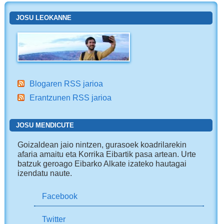
JOSU LEOKANNE
Blogaren RSS jarioa
Erantzunen RSS jarioa
JOSU MENDICUTE
Goizaldean jaio nintzen, gurasoek koadrilarekin
afaria amaitu eta Korrika Eibartik pasa artean. Urte
batzuk geroago Eibarko Alkate izateko hautagai
izendatu naute.
Facebook
Twitter