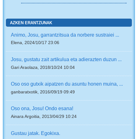
AZKEN ERANTZUNAK
Animo, Josu, garrantzitsua da norbere sustraiei ...
Elena, 2024/10/17 23:06
Josu, gustatu zait artikulua eta adierazten duzun ...
Gari Araolaza, 2018/10/24 10:04
Oso oso gutxik aipatzen du asuntu honen muina, ...
ganbaratxotik, 2016/09/19 09:49
Oso ona, Josu! Ondo esana!
Ainara Argoitia, 2013/04/29 10:24
Gustau jatak. Egokixa.