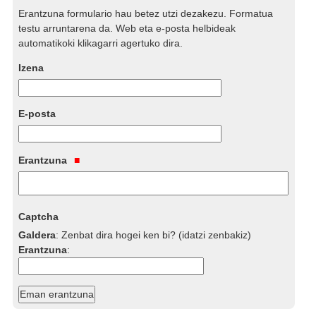
Erantzuna formulario hau betez utzi dezakezu. Formatua
testu arruntarena da. Web eta e-posta helbideak
automatikoki klikagarri agertuko dira.
Izena
E-posta
Erantzuna
Captcha
Galdera
:
Zenbat dira hogei ken bi? (idatzi zenbakiz)
Erantzuna
: