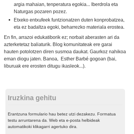
argia mahaian, tenperatura egokia... Iberdrola eta
Naturgas pozaren pozez.
Etxeko entxufeek funtzionatzen duten konprobatzea,
eta ez badaltza egoki, beharrezko materiala erostea.
En fin, arrazoi edukatiborik ez; norbait aberasten ari da
azterketetaz baliaturik. Blog komunitateak ere garai
hauten potolotzen diren susmoa daukat. Gaurkoz nahikoa
eman diogu jaten. Banoa, Esther Barbé gogoan (bai,
liburuak ere erosten ditugu ikasleok...).
Iruzkina gehitu
Erantzuna formulario hau betez utzi dezakezu. Formatua
testu arruntarena da. Web eta e-posta helbideak
automatikoki klikagarri agertuko dira.