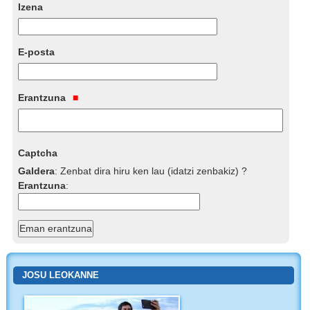
Izena
E-posta
Erantzuna
Captcha
Galdera
:
Zenbat dira hiru ken lau (idatzi zenbakiz) ?
Erantzuna
:
JOSU LEOKANNE