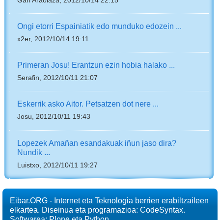
Gari Araolaza, 2012/10/14 22:15
Ongi etorri Espainiatik edo munduko edozein ...
x2er, 2012/10/14 19:11
Primeran Josu! Erantzun ezin hobia halako ...
Serafin, 2012/10/11 21:07
Eskerrik asko Aitor. Petsatzen dot nere ...
Josu, 2012/10/11 19:43
Lopezek Amañan esandakuak iñun jaso dira?
Nundik ...
Luistxo, 2012/10/11 19:27
Eibar.ORG - Internet eta Teknologia berrien erabiltzaileen
elkartea. Diseinua eta programazioa: CodeSyntax.
Softwarea:
Plone
eta
Python