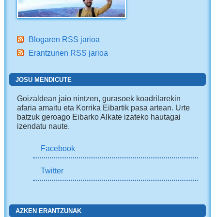
Blogaren RSS jarioa
Erantzunen RSS jarioa
JOSU MENDICUTE
Goizaldean jaio nintzen, gurasoek koadrilarekin
afaria amaitu eta Korrika Eibartik pasa artean. Urte
batzuk geroago Eibarko Alkate izateko hautagai
izendatu naute.
Facebook
Twitter
AZKEN ERANTZUNAK