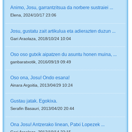
Animo, Josu, garrantzitsua da norbere sustraiei ...
Elena, 2024/10/17 23:06
Josu, gustatu zait artikulua eta adierazten duzun ...
Gari Araolaza, 2018/10/24 10:04
Oso oso gutxik aipatzen du asuntu honen muina, ...
ganbaratxotik, 2016/09/19 09:49
Oso ona, Josu! Ondo esana!
Ainara Argoitia, 2013/04/29 10:24
Gustau jatak. Egokixa.
Serafin Basauri, 2013/04/20 20:44
Ona Josu! Antzerako linean, Patxi Lopezek ...