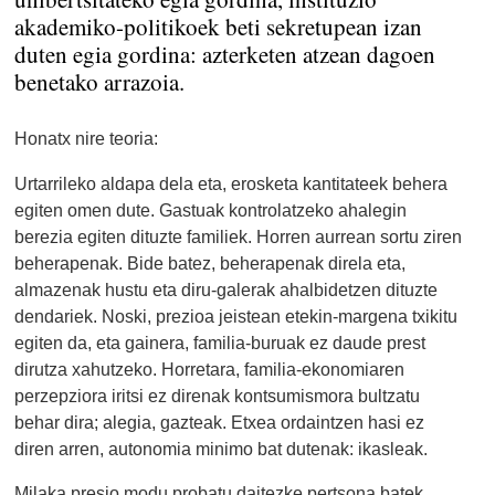
akademiko-politikoek beti sekretupean izan
duten egia gordina: azterketen atzean dagoen
benetako arrazoia.
Honatx nire teoria:
Urtarrileko aldapa dela eta, erosketa kantitateek behera
egiten omen dute. Gastuak kontrolatzeko ahalegin
berezia egiten dituzte familiek. Horren aurrean sortu ziren
beherapenak. Bide batez, beherapenak direla eta,
almazenak hustu eta diru-galerak ahalbidetzen dituzte
dendariek. Noski, prezioa jeistean etekin-margena txikitu
egiten da, eta gainera, familia-buruak ez daude prest
dirutza xahutzeko. Horretara, familia-ekonomiaren
perzepziora iritsi ez direnak kontsumismora bultzatu
behar dira; alegia, gazteak. Etxea ordaintzen hasi ez
diren arren, autonomia minimo bat dutenak: ikasleak.
Milaka presio modu probatu daitezke pertsona batek