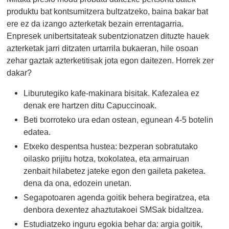
produktu bat kontsumitzera bultzatzeko, baina bakar bat
ere ez da izango azterketak bezain errentagarria.
Enpresek unibertsitateak subentzionatzen dituzte hauek
azterketak jarri ditzaten urtarrila bukaeran, hile osoan
zehar gaztak azterketitisak jota egon daitezen. Horrek zer
dakar?
Liburutegiko kafe-makinara bisitak. Kafezalea ez
denak ere hartzen ditu Capuccinoak.
Beti txorroteko ura edan ostean, egunean 4-5 botelin
edatea.
Etxeko despentsa hustea: bezperan sobratutako
oilasko prijitu hotza, txokolatea, eta armairuan
zenbait hilabetez jateke egon den gaileta paketea.
dena da ona, edozein unetan.
Segapotoaren agenda goitik behera begiratzea, eta
denbora dexentez ahaztutakoei SMSak bidaltzea.
Estudiatzeko inguru egokia behar da: argia goitik,