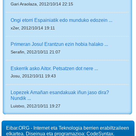
Gari Araolaza, 2012/10/14 22:15
Ongi etorri Espainiatik edo munduko edozein ...
x2er, 2012/10/14 19:11
Primeran Josu! Erantzun ezin hobia halako ...
Serafin, 2012/10/11 21:07
Eskerrik asko Aitor. Petsatzen dot nere ...
Josu, 2012/10/11 19:43
Lopezek Amañan esandakuak iñun jaso dira?
Nundik ...
Luistxo, 2012/10/11 19:27
Eibar.ORG - Internet eta Teknologia berrien erabiltzaileen
elkartea. Diseinua eta programazioa: CodeSyntax.