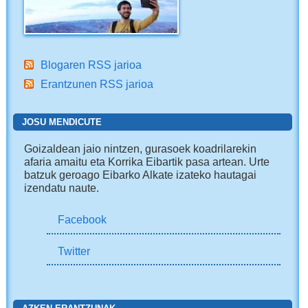
Blogaren RSS jarioa
Erantzunen RSS jarioa
JOSU MENDICUTE
Goizaldean jaio nintzen, gurasoek koadrilarekin
afaria amaitu eta Korrika Eibartik pasa artean. Urte
batzuk geroago Eibarko Alkate izateko hautagai
izendatu naute.
Facebook
Twitter