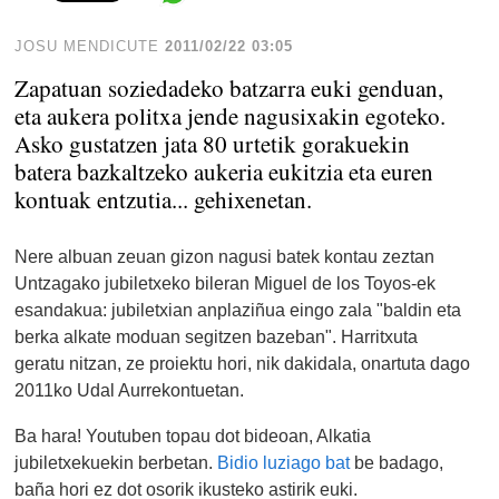
JOSU MENDICUTE
2011/02/22 03:05
Zapatuan soziedadeko batzarra euki genduan,
eta aukera politxa jende nagusixakin egoteko.
Asko gustatzen jata 80 urtetik gorakuekin
batera bazkaltzeko aukeria eukitzia eta euren
kontuak entzutia... gehixenetan.
Nere albuan zeuan gizon nagusi batek kontau zeztan
Untzagako jubiletxeko bileran Miguel de los Toyos-ek
esandakua: jubiletxian anplaziñua eingo zala "baldin eta
berka alkate moduan segitzen bazeban". Harritxuta
geratu nitzan, ze proiektu hori, nik dakidala, onartuta dago
2011ko Udal Aurrekontuetan.
Ba hara! Youtuben topau dot bideoan, Alkatia
jubiletxekuekin berbetan.
Bidio luziago bat
be badago,
baña hori ez dot osorik ikusteko astirik euki.