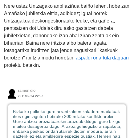
Nere ustez Untzagako anpliaziñua baiño lehen, hobe zan
Amañako jubiletxia eittia, adibidez; igual horrek
Untzagakua deskongestionauko leuke; eta gañera,
pentsatzen dot Udalak diru asko gastatzen dabela
jubiletxietan, danondako izan ahal ziran zentruak ein
biharrian. Baina nere iritzixa albo batera lagata,
lotsagarrixa iruditzen jata jende nagusixari "kaskuak
berotzen" ibiltzia modu horretan,
aspaldi onartuta daguan
proiektu batekin.
ramon dio:
2011/02/24 22:35
Bizkaiko golkoko gure arrantzaleen kaladero maitatuak
ihes egin ziguten betirako 200 milako konfliktoarekin.
Gure antxoa preziatuarekin arazoak ditugu, gure bixigu
maitea desagerua dago. Arazoa gehiegizko arrapaketa,
enbarka peskao ondarrutarrek dioten modura, arrain
gazterik ez eta amildegira espezie gustiak. Hemen naiz