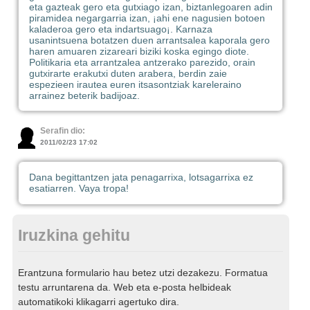
eta gazteak gero eta gutxiago izan, biztanlegoaren adin
piramidea negargarria izan, ¡ahi ene nagusien botoen
kaladeroa gero eta indartsuago¡. Karnaza
usanintsuena botatzen duen arrantsalea kaporala gero
haren amuaren zizareari biziki koska egingo diote.
Politikaria eta arrantzalea antzerako parezido, orain
gutxirarte erakutxi duten arabera, berdin zaie
espezieen irautea euren itsasontziak kareleraino
arrainez beterik badijoaz.
Serafin dio:
2011/02/23 17:02
Dana begittantzen jata penagarrixa, lotsagarrixa ez
esatiarren. Vaya tropa!
Iruzkina gehitu
Erantzuna formulario hau betez utzi dezakezu. Formatua
testu arruntarena da. Web eta e-posta helbideak
automatikoki klikagarri agertuko dira.