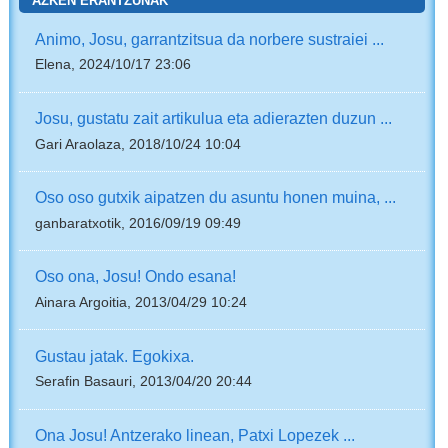
AZKEN ERANTZUNAK
Animo, Josu, garrantzitsua da norbere sustraiei ...
Elena, 2024/10/17 23:06
Josu, gustatu zait artikulua eta adierazten duzun ...
Gari Araolaza, 2018/10/24 10:04
Oso oso gutxik aipatzen du asuntu honen muina, ...
ganbaratxotik, 2016/09/19 09:49
Oso ona, Josu! Ondo esana!
Ainara Argoitia, 2013/04/29 10:24
Gustau jatak. Egokixa.
Serafin Basauri, 2013/04/20 20:44
Ona Josu! Antzerako linean, Patxi Lopezek ...