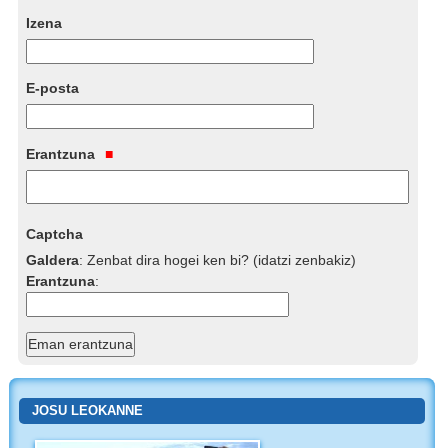
Izena
E-posta
Erantzuna
Captcha
Galdera
:
Zenbat dira hogei ken bi? (idatzi zenbakiz)
Erantzuna
:
JOSU LEOKANNE