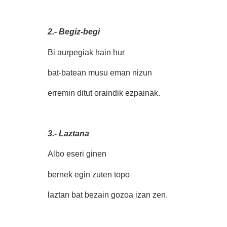
2.- Begiz-begi
Bi aurpegiak hain hur
bat-batean musu eman nizun
erremin ditut oraindik ezpainak.
3.- Laztana
Albo eseri ginen
bernek egin zuten topo
laztan bat bezain gozoa izan zen.