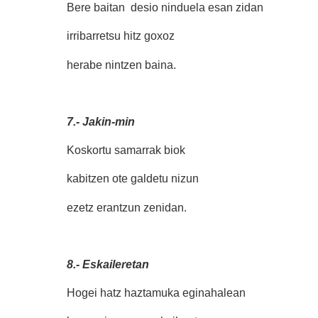
Bere baitan desio ninduela esan zidan
irribarretsu hitz goxoz
herabe nintzen baina.
7.- Jakin-min
Koskortu samarrak biok
kabitzen ote galdetu nizun
ezetz erantzun zenidan.
8.- Eskaileretan
Hogei hatz haztamuka eginahalean