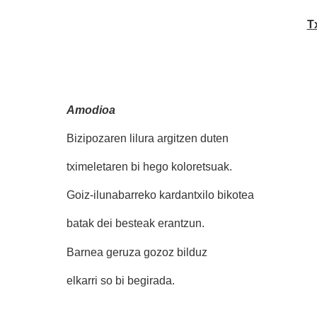
T
Amodioa
Bizipozaren lilura argitzen duten
tximeletaren bi hego koloretsuak.
Goiz-ilunabarreko kardantxilo bikotea
batak dei besteak erantzun.
Barnea geruza gozoz bilduz
elkarri so bi begirada.