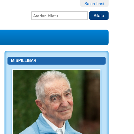
Saioa hasi
Bilatu atarian
Bilaketa
aurreratua…
MISPILLIBAR