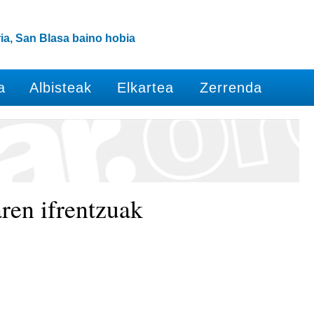
ia, San Blasa baino hobia
a
Albisteak
Elkartea
Zerrenda
ren ifrentzuak