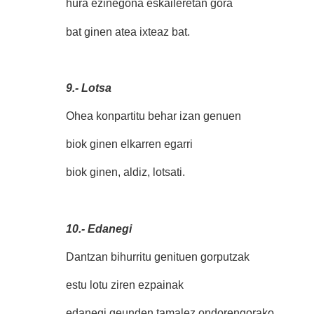
hura ezinegona eskaileretan gora
bat ginen atea ixteaz bat.
9.- Lotsa
Ohea konpartitu behar izan genuen
biok ginen elkarren egarri
biok ginen, aldiz, lotsati.
10.- Edanegi
Dantzan bihurritu genituen gorputzak
estu lotu ziren ezpainak
edanegi geunden tamalez ondorengorako.