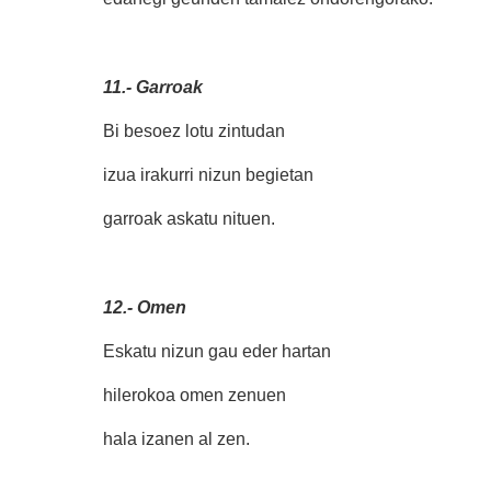
11.- Garroak
Bi besoez lotu zintudan
izua irakurri nizun begietan
garroak askatu nituen.
12.- Omen
Eskatu nizun gau eder hartan
hilerokoa omen zenuen
hala izanen al zen.