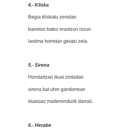
4.- Kliska
Begia kliskatu zenidan
barretxo batez erantzun nizun
lastima horretan geratu zela.
5.- Sirena
Hondartzan ikusi zintudan
sirena bat uhin gandorrean
itsasoaz maitemindurik darrait.
6.- Herabe