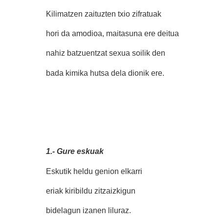
Kilimatzen zaituzten txio zifratuak
hori da amodioa, maitasuna ere deitua
nahiz batzuentzat sexua soilik den
bada kimika hutsa dela dionik ere.
1.- Gure eskuak
Eskutik heldu genion elkarri
eriak kiribildu zitzaizkigun
bidelagun izanen liluraz.