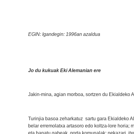
EGIN: Igandegin: 1996an azaldua
Jo du kukuak Eki Alemanian ere
Jakin-mina, agian morboa, sortzen du Ekialdeko Al
Turinjia basoa zeharkatuz sartu gara Ekialdeko 
belar erremolatxa artasoro edo koltza-lore horia; 
eta banatu gabeak, gorta komunalak; nekazari itx