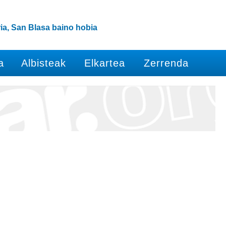
ia, San Blasa baino hobia
a
Albisteak
Elkartea
Zerrenda