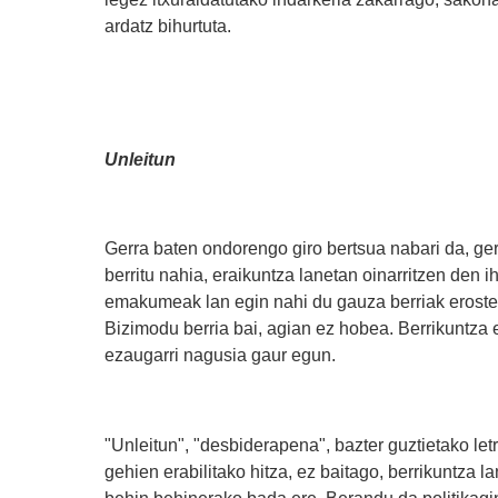
ardatz bihurtuta.
Unleitun
Gerra baten ondorengo giro bertsua nabari da, gerr
berritu nahia, eraikuntza lanetan oinarritzen den
emakumeak lan egin nahi du gauza berriak erostek
Bizimodu berria bai, agian ez hobea. Berrikuntza e
ezaugarri nagusia gaur egun.
"Unleitun", "desbiderapena", bazter guztietako le
gehien erabilitako hitza, ez baitago, berrikuntza la
behin behinerako bada ere. Berandu da politikagin