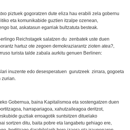
txo piztuek gogoratzen dute eliza hau erabili zela gobernu
tiko eta komunikabide guztien itzalpe ozenean,
ngo bat, askatasun egarriak bultzatuta besteak.
 Berlingo Reichstagek salatzen du zenbatek uste duen
orantz hartuz ote zegoen demokraziarantz zioten atea?,
ruso turista talde zabala aurkitu genuen Berlinen:
ari inuzente edo desesperatuen gurutzeek zirrara, gogoeta
 zurian.
rreko Gobernua, baina Kapitalismoa eta sostengatzen duen
rtitzagoa, harrapariagoa, xahutzaileagoa deritzot,
eskubide guztiak erroagotik suntsitzen dituelako
i sortzen ditu, baita pobre eta langabetu gehiago ere,
go, bortitzago darabilelarik bere izaera eta iraupenaren