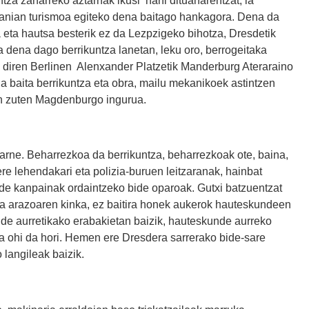
manian turismoa egiteko dena baitago hankagora. Dena da
 eta hautsa besterik ez da Lezpzigeko bihotza, Dresdetik
a dena dago berrikuntza lanetan, leku oro, berrogeitaka
k diren Berlinen Alenxander Platzetik Manderburg Ateraraino
a baita berrikuntza eta obra, mailu mekanikoek astintzen
gin zuten Magdenburgo ingurua.
barne. Beharrezkoa da berrikuntza, beharrezkoak ote, baina,
ere lehendakari eta polizia-buruen leitzaranak, hainbat
kunde kanpainak ordaintzeko bide oparoak. Gutxi batzuentzat
za arazoaren kinka, ez baitira honek aukerok hauteskundeen
nde aurretikako erabakietan baizik, hauteskunde aurreko
ia ohi da hori. Hemen ere Dresdera sarrerako bide-sare
 langileak baizik.