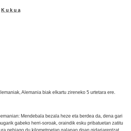
K u k u a
emaniak, Alemania biak elkartu zireneko 5 urtetara ere.
Alemanian: Mendebala bezala heze eta berdea da, dena gari
mugarik gabeko herri-soroak, oraindik esku pribatuetan zatitu
ura gehiago du kilometroetan galapan doan gidariarentzat