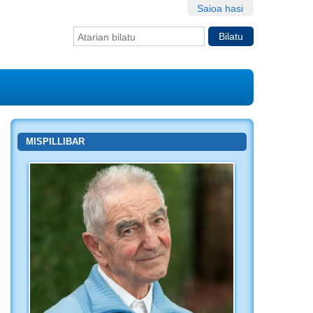
Saioa hasi
Bilatu atarian
Bilaketa
aurreratua…
MISPILLIBAR