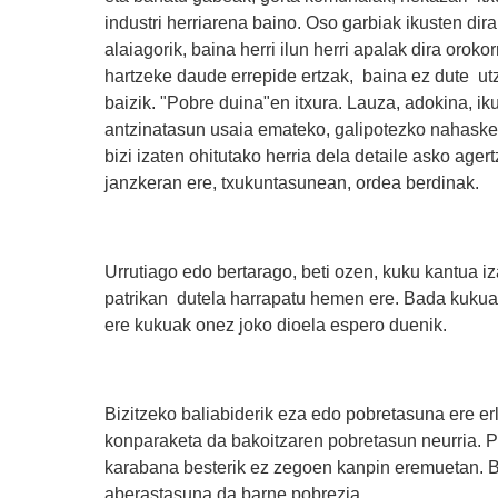
industri herriarena baino. Oso garbiak ikusten dir
alaiagorik, baina herri ilun herri apalak dira oro
hartzeke daude errepide ertzak, baina ez dute ut
baizik. "Pobre duina"en itxura. Lauza, adokina, i
antzinatasun usaia emateko, galipotezko nahaske
bizi izaten ohitutako herria dela detaile asko age
janzkeran ere, txukuntasunean, ordea berdinak.
Urrutiago edo bertarago, beti ozen, kuku kantua i
patrikan dutela harrapatu hemen ere. Bada kukua 
ere kukuak onez joko dioela espero duenik.
Bizitzeko baliabiderik eza edo pobretasuna ere er
konparaketa da bakoitzaren pobretasun neurria. 
karabana besterik ez zegoen kanpin eremuetan. 
aberastasuna da barne pobrezia.