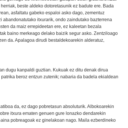
a herriak, beste aldeko dotoretasunik ez badute ere. Bada
korrean, asfaltatu gabeko espaloi asko dago, zementuz
zi abandonatutako itxurarik, ondo zaindutako bazterrena
kusten da maiz errepideetan ere, ez kaleetan bezala
tak baino merkeago delako baizik segur asko. Zentziloago
rtzen da. Apalagoa dirudi bestaldekoarekin alderatuz,
zan dugu kanpaldi guztian. Kukuak ez ditu denak dirua
patrika beroz entzun zutenik; nabaria da badela ekialdean
latiboa da, ez dago pobretasun absoluturik. Albokoarekin
Pobre itxura ematen genuen gure lonazko dendarekin
Baina pobreagoak ez ginelakoan nago. Maila ezberdineko