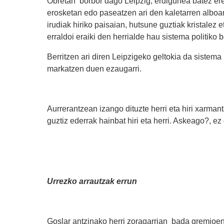
Obretan borbor dago Leipzig, erdigunea batez ere
erosketan edo paseatzen ari den kaletarren alboa
irudiak hiriko paisaian, hutsune guztiak kristalez
erraldoi eraiki den herrialde hau sistema politiko
Berritzen ari diren Leipzigeko geltokia da sistema
markatzen duen ezaugarri.
Aurrerantzean izango dituzte herri eta hiri xarma
guztiz ederrak hainbat hiri eta herri. Askeago?, ez
Urrezko arrautzak errun
Goslar antzinako herri zoragarrian bada gremioen