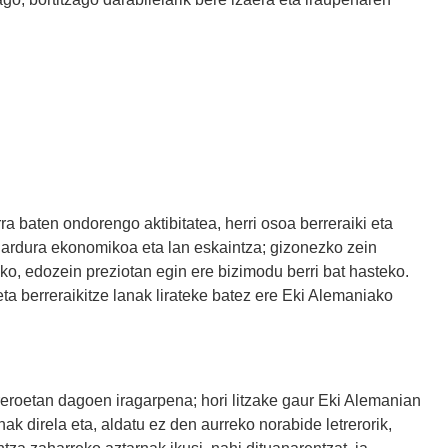
a baten ondorengo aktibitatea, herri osoa berreraiki eta
 ihardura ekonomikoa eta lan eskaintza; gizonezko zein
o, edozein preziotan egin ere bizimodu berri bat hasteko.
ta berreraikitze lanak lirateke batez ere Eki Alemaniako
treroetan dagoen iragarpena; hori litzake gaur Eki Alemanian
nak direla eta, aldatu ez den aurreko norabide letrerorik,
tza zaharreko aztarnak ikusi nahi dituanarentzat, ia