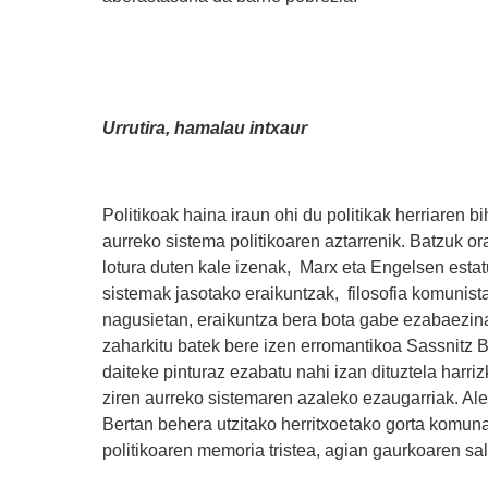
Urrutira, hamalau intxaur
Politikoak haina iraun ohi du politikak herriaren 
aurreko sistema politikoaren aztarrenik. Batzuk o
lotura duten kale izenak, Marx eta Engelsen estat
sistemak jasotako eraikuntzak, filosofia komunist
nagusietan, eraikuntza bera bota gabe ezabaezinak 
zaharkitu batek bere izen erromantikoa Sassnitz
daiteke pinturaz ezabatu nahi izan dituztela harriz
ziren aurreko sistemaren azaleko ezaugarriak. Al
Bertan behera utzitako herritxoetako gorta komuna
politikoaren memoria tristea, agian gaurkoaren sala