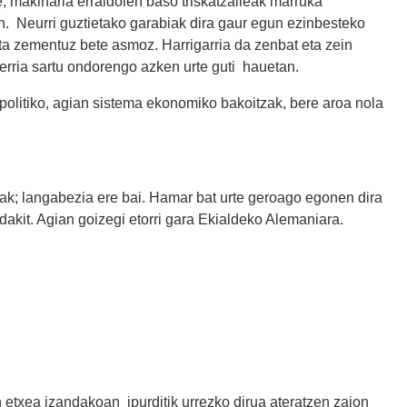
, makinaria erraldoien baso triskatzaileak marruka
n. Neurri guztietako garabiak dira gaur egun ezinbesteko
 eta zementuz bete asmoz. Harrigarria da zenbat eta zein
 berria sartu ondorengo azken urte guti hauetan.
 politiko, agian sistema ekonomiko bakoitzak, bere aroa nola
ntak; langabezia ere bai. Hamar bat urte geroago egonen dira
 dakit. Agian goizegi etorri gara Ekialdeko Alemaniara.
 etxea izandakoan ipurditik urrezko dirua ateratzen zaion