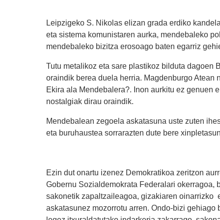
Leipzigeko S. Nikolas elizan grada erdiko kandela
eta sistema komunistaren aurka, mendebaleko poli
mendebaleko bizitza erosoago baten egarriz gehie
Tutu metalikoz eta sare plastikoz bilduta dagoen
oraindik berea duela herria. Magdenburgo Atean n
Ekira ala Mendebalera?. Inon aurkitu ez genuen er
nostalgiak dirau oraindik.
Mendebalean zegoela askatasuna uste zuten ihesl
eta buruhaustea sorrarazten dute bere xinpletasun
Ezin dut onartu izenez Demokratikoa zeritzon au
Gobernu Sozialdemokrata Federalari okerragoa, bo
sakonetik zapaltzaileagoa, gizakiaren oinarrizko 
askatasunez mozorrotu arren. Ondo-bizi gehiago ba
legez itxuraldatutako indarkeria zakarrago, sakona