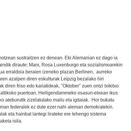
bihotzean sustraitzen ez denean. Eki Alemanian ez dago ia
raindik diraute: Marx, Rosa Luxenburgo eta sozialismoarekin
ua erraldoia beraien izeneko plazan Berlinen, aurreko
aren azalpen diren eskulturak Leipzig bezalako hiri
diren friso edo kariatideak, "Oktober" zuen ontzi txikitxo
 Baltikoko puertoan. Heiligendammeko osasun-etxean ikus
ko ateburutik zizelatutako mailu eta igitaiak. Hor bukatu
eman federalek ez dute ezer nahi aleman demokratekin.
lak eta hainbat lantegi lirateke ere lehengo sistema
keta isila.