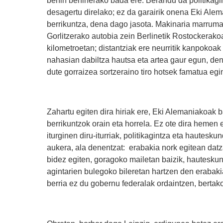
desagertu direlako; ez da garairik onena Eki Ale
berrikuntza, dena dago jasota. Makinaria marruma
Gorlitzerako autobia zein Berlinetik Rostockerako
kilometroetan; distantziak ere neurritik kanpokoa
nahasian dabiltza hautsa eta artea gaur egun, den
dute gorraizea sortzeraino tiro hotsek famatua e
Zahartu egiten dira hiriak ere, Eki Alemaniakoak 
berrikuntzok orain eta horrela. Ez ote dira hemen 
iturginen diru-iturriak, politikagintza eta hautes
aukera, ala denentzat: erabakia nork egitean dat
bidez egiten, goragoko mailetan baizik, hautesku
agintarien bulegoko bileretan hartzen den erabak
berria ez du gobernu federalak ordaintzen, bertako