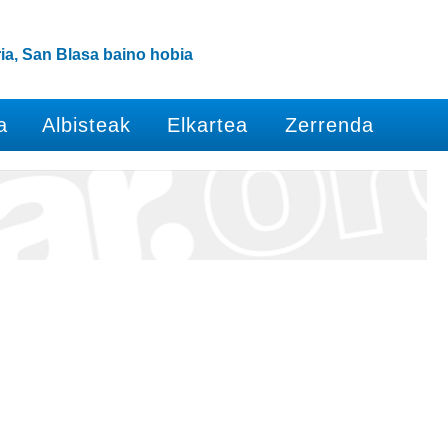
ia, San Blasa baino hobia
a
Albisteak
Elkartea
Zerrenda