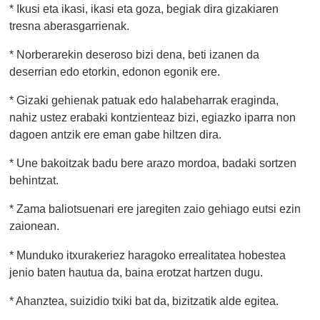
* Ikusi eta ikasi, ikasi eta goza, begiak dira gizakiaren
tresna aberasgarrienak.
* Norberarekin deseroso bizi dena, beti izanen da
deserrian edo etorkin, edonon egonik ere.
* Gizaki gehienak patuak edo halabeharrak eraginda,
nahiz ustez erabaki kontzienteaz bizi, egiazko iparra non
dagoen antzik ere eman gabe hiltzen dira.
* Une bakoitzak badu bere arazo mordoa, badaki sortzen
behintzat.
* Zama baliotsuenari ere jaregiten zaio gehiago eutsi ezin
zaionean.
* Munduko itxurakeriez haragoko errealitatea hobestea
jenio baten hautua da, baina erotzat hartzen dugu.
* Ahanztea, suizidio txiki bat da, bizitzatik alde egitea.