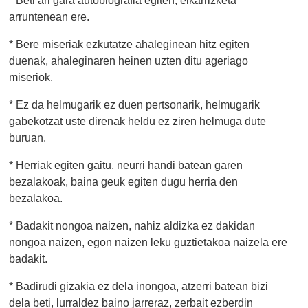
arruntenean ere.
* Bere miseriak ezkutatze ahaleginean hitz egiten
duenak, ahaleginaren heinen uzten ditu ageriago
miseriok.
* Ez da helmugarik ez duen pertsonarik, helmugarik
gabekotzat uste direnak heldu ez ziren helmuga dute
buruan.
* Herriak egiten gaitu, neurri handi batean garen
bezalakoak, baina geuk egiten dugu herria den
bezalakoa.
* Badakit nongoa naizen, nahiz aldizka ez dakidan
nongoa naizen, egon naizen leku guztietakoa naizela ere
badakit.
* Badirudi gizakia ez dela inongoa, atzerri batean bizi
dela beti, lurraldez baino jarreraz, zerbait ezberdin