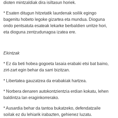
dioten mintzaldiak dira isiltasun horiek.
* Esaten ditugun hitzetatik laurdenak soilik egingo
bagenitu hobeto legoke gizartea eta mundua. Dioguna
ondo pentsatuta esateak lekarke berbaldien urritze hori,
eta dioguna zentzudunagoa izatea ere.
Ekintzak
* Ez da beti hobea gogoeta lasaia erabaki etsi bat baino,
zirt-zart egin behar da sarri bizitzan.
* Libertatea gauzatzea da erabakiak hartzea.
* Norbera denaren autokontzientzia erdian kokatu, lehen
baldintza lan eraginkorrerako.
* Ausardia behar da tantoa bukatzeko, defendatzaile
soilak ez du lehiarik irabazten,
gehienez luzatu.