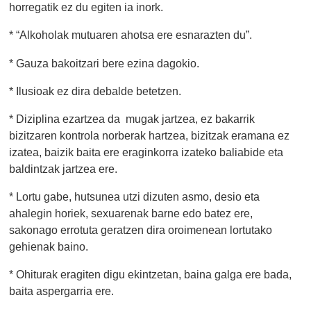
horregatik ez du egiten ia inork.
* “Alkoholak mutuaren ahotsa ere esnarazten du”.
* Gauza bakoitzari bere ezina dagokio.
* Ilusioak ez dira debalde betetzen.
* Diziplina ezartzea da mugak jartzea, ez bakarrik
bizitzaren kontrola norberak hartzea, bizitzak eramana ez
izatea, baizik baita ere eraginkorra izateko baliabide eta
baldintzak jartzea ere.
* Lortu gabe, hutsunea utzi dizuten asmo, desio eta
ahalegin horiek, sexuarenak barne edo batez ere,
sakonago errotuta geratzen dira oroimenean lortutako
gehienak baino.
* Ohiturak eragiten digu ekintzetan, baina galga ere bada,
baita aspergarria ere.