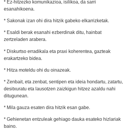
* Ez-hitzezko komunikazioa, isilikoa, da sarri
esanahikoena.
* Sakonak izan ohi dira hitzik gabeko elkarrizketak.
* Esaldi berak esanahi ezberdinak ditu, hainbat
zertzeladen arabera.
* Diskurtso erradikala eta praxi koherentea, gazteak
erakartzeko bidea.
* Hitza moteldu ohi du oinazeak.
* Zenbait, eta zenbat, sentipen eta ideia hondartu, zatartu,
desitxuratu eta lausotzen zaizkigun hitzez azaldu nahi
ditugunean.
* Mila gauza esaten dira hitzik esan gabe.
* Gehienetan entzuleak gehiago dauka esateko hizlariak
baino.