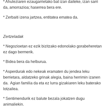
* Ahuleziaren ezaugarrietako bat izan daiteke, izan sarri
da, amorrazioa; haserrea bera ere.
* Zerbaiti izena jartzea, entitatea ematea da.
Zertzeladak
* Negozioetan ez ezik bizitzako edonolako gorabeheretan
ez dago bermerik.
* Bidea bera da helburua.
* Asperdurak edo nekeak eramaten du jendea leku
berrietara, aldatzeko grinak alegia, baina herrimin izanen
da. Agian familia da eta ez lurra gizakiaren leku baterako
lotzailea.
* Sentimendurik ez balute bezala jokatzen dugu
animaliekin.