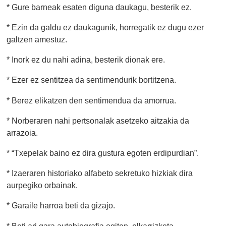
* Gure barneak esaten diguna daukagu, besterik ez.
* Ezin da galdu ez daukagunik, horregatik ez dugu ezer
galtzen amestuz.
* Inork ez du nahi adina, besterik dionak ere.
* Ezer ez sentitzea da sentimendurik bortitzena.
* Berez elikatzen den sentimendua da amorrua.
* Norberaren nahi pertsonalak asetzeko aitzakia da
arrazoia.
* “Txepelak baino ez dira gustura egoten erdipurdian”.
* Izaeraren historiako alfabeto sekretuko hizkiak dira
aurpegiko orbainak.
* Garaile harroa beti da gizajo.
* Beti ari gara autobiografia egiten, elkarrizketa