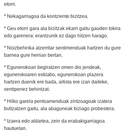
etorri.
* Nekagarriagoa da kontziente bizitzea.
* Geu etorri gara ala bizitzak ekarri gaitu gauden tokira
edo garenera: erantzunik ez dago hitzen harago.
* Noizbehinka atzerritar sentimenduak hartzen du gure
barnea gure herrian bertan.
* Egunerokoari begiratzen omen dio jendeak,
egunerokoaren esklabo, egunerokoan plazera
hartzen duenik ere bada, artista ere izan daiteke,
sentipenez behintzat.
* Hilko garela pentsamenduak zintzoagoak izatera
bultzatzen gaitu, ala abaguneak biziago probestera.
* Izaera edo aldartea, zein da erabakigarriagoa
hautuetan.