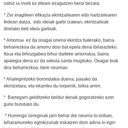
nahiz ia inork ez dituen ezagutzen heroi bezala.
* Zer eragileen efikazia ekintzailearen edo hartzailearen
fedean datza, edo ideiak garbi izatean, ekintzaileak
direlako beti ideia garbiak.
* Amorrua ez da osagai onena ekintza baterako, baina
beharrezkoa da amorru dosi bat epela dena ibilarazteko.
Itsua eta bihozgabea bihur daiteke amorratua, baina
apalegia dena ez da sekula santa mugituko. Osagai biak
dira beharrezkoa, bere neurrian.
* Ahalegintzeko borondatea duena, pasako da
ekintzetara, eta ekarriko du lorpenik, txikia arren.
* Barregarri gelditzeko beldur denak gogoratzeko ezer
gutxi burutuko du.
* Hurrengo zereginak jarri behar die neurria lo-orduei,
biharamuneko eginkizunak eskatzen dion adina lo egin