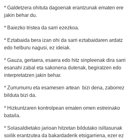
* Galdetzera ohituta dagoenak erantzunak ematen ere
jakin behar du.
* Baiezko tristea da sarri ezezkoa.
* Eztabaida bera izan ohi da sarri eztabaidaren ardatz
edo helburu nagusi, ez ideiak.
* Gauza, gertaera, esaera edo hitz sinpleenak dira sarri
esanahi zabal eta sakonena dutenak, begiratzen edo
interpretatzen jakin behar.
* Zurrumurru eta esamesen artean bizi dena, zaborrez
bilduta bizi da.
* Hizkuntzaren kontrolpean ematen omen estreinako
bataila.
* Solasaldietako jarioan hitzetan bildutako isiltasunak
soilik erantzutea da bakardaderik etsigarriena, ezer ez