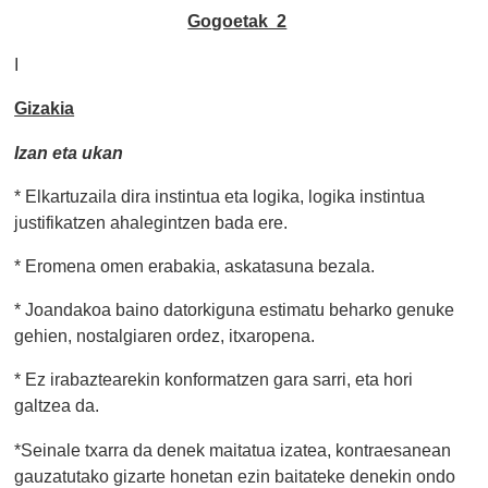
Gogoetak 2
I
Gizakia
Izan eta ukan
* Elkartuzaila dira instintua eta logika, logika instintua
justifikatzen ahalegintzen bada ere.
* Eromena omen erabakia, askatasuna bezala.
* Joandakoa baino datorkiguna estimatu beharko genuke
gehien, nostalgiaren ordez, itxaropena.
* Ez irabaztearekin konformatzen gara sarri, eta hori
galtzea da.
*Seinale txarra da denek maitatua izatea, kontraesanean
gauzatutako gizarte honetan ezin baitateke denekin ondo