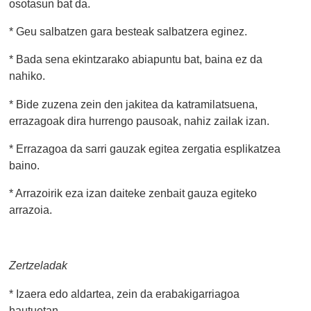
osotasun bat da.
* Geu salbatzen gara besteak salbatzera eginez.
* Bada sena ekintzarako abiapuntu bat, baina ez da
nahiko.
* Bide zuzena zein den jakitea da katramilatsuena,
errazagoak dira hurrengo pausoak, nahiz zailak izan.
* Errazagoa da sarri gauzak egitea zergatia esplikatzea
baino.
* Arrazoirik eza izan daiteke zenbait gauza egiteko
arrazoia.
Zertzeladak
* Izaera edo aldartea, zein da erabakigarriagoa
hautuetan.