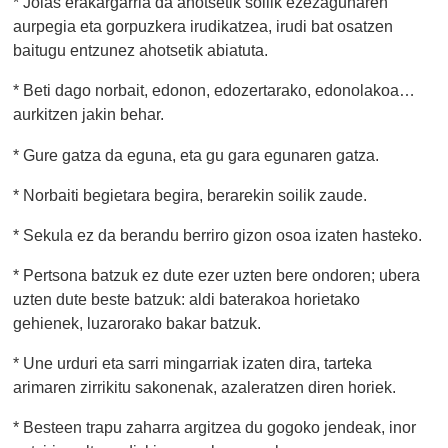
* Jolas erakargarria da ahotsetik soilik ezezagunaren
aurpegia eta gorpuzkera irudikatzea, irudi bat osatzen
baitugu entzunez ahotsetik abiatuta.
* Beti dago norbait, edonon, edozertarako, edonolakoa…
aurkitzen jakin behar.
* Gure gatza da eguna, eta gu gara egunaren gatza.
* Norbaiti begietara begira, berarekin soilik zaude.
* Sekula ez da berandu berriro gizon osoa izaten hasteko.
* Pertsona batzuk ez dute ezer uzten bere ondoren; ubera
uzten dute beste batzuk: aldi baterakoa horietako
gehienek, luzarorako bakar batzuk.
* Une urduri eta sarri mingarriak izaten dira, tarteka
arimaren zirrikitu sakonenak, azaleratzen diren horiek.
* Besteen trapu zaharra argitzea du gogoko jendeak, inor