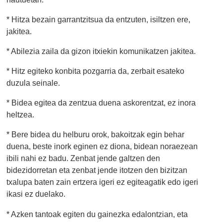
* Hitza bezain garrantzitsua da entzuten, isiltzen ere,
jakitea.
* Abilezia zaila da gizon itxiekin komunikatzen jakitea.
* Hitz egiteko konbita pozgarria da, zerbait esateko
duzula seinale.
* Bidea egitea da zentzua duena askorentzat, ez inora
heltzea.
* Bere bidea du helburu orok, bakoitzak egin behar
duena, beste inork eginen ez diona, bidean noraezean
ibili nahi ez badu. Zenbat jende galtzen den
bidezidorretan eta zenbat jende itotzen den bizitzan
txalupa baten zain ertzera igeri ez egiteagatik edo igeri
ikasi ez duelako.
* Azken tantoak egiten du gainezka edalontzian, eta