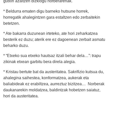
gutxiri azaltzen dizkiogu norberarenak.
* Beldurra ematen digu barneko hutsune horrek,
horregatik ahalegintzen gara estaltzen edo zerbaitekin
betetzen.
* Ate bakarra duzunean irteteko, ate hori zeharkatzea
besterik ez duzu; aterik ere ez dagoenean zerbait asmatu
beharko duzu.
* “Etxeko sua etxeko hautsaz itzali behar dela…”: trapu
zikinak etxean garbitu bera direla alegia.
* Kristau bertute bat da austeritatea. Sakrifizio kutsua du,
ahalegina saihestea, konformatzea, aukerak eta
baliabideak ez erabiltzea, aurreztuz bizitzea… Norberak
daukanarekin moldatzea, baldintzak hobetzen saiatuz,
hori da austeritatea.