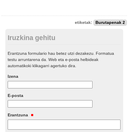
etiketak:
Burutapenak 2
Iruzkina gehitu
Erantzuna formulario hau betez utzi dezakezu. Formatua
testu arruntarena da. Web eta e-posta helbideak
automatikoki klikagarri agertuko dira.
Izena
E-posta
Erantzuna