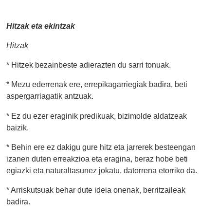
Hitzak eta ekintzak
Hitzak
* Hitzek bezainbeste adierazten du sarri tonuak.
* Mezu ederrenak ere, errepikagarriegiak badira, beti
aspergarriagatik antzuak.
* Ez du ezer eraginik predikuak, bizimolde aldatzeak
baizik.
* Behin ere ez dakigu gure hitz eta jarrerek besteengan
izanen duten erreakzioa eta eragina, beraz hobe beti
egiazki eta naturaltasunez jokatu, datorrena etorriko da.
* Arriskutsuak behar dute ideia onenak, berritzaileak
badira.