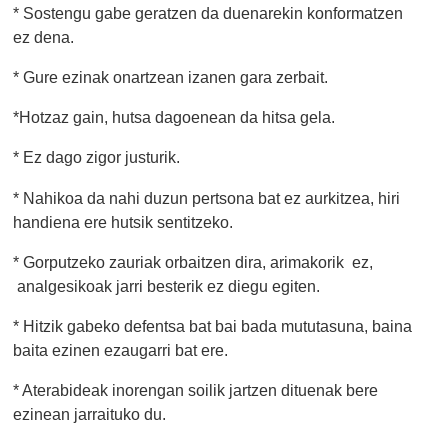
* Sostengu gabe geratzen da duenarekin konformatzen
ez dena.
* Gure ezinak onartzean izanen gara zerbait.
*Hotzaz gain, hutsa dagoenean da hitsa gela.
* Ez dago zigor justurik.
* Nahikoa da nahi duzun pertsona bat ez aurkitzea, hiri
handiena ere hutsik sentitzeko.
* Gorputzeko zauriak orbaitzen dira, arimakorik ez,
analgesikoak jarri besterik ez diegu egiten.
* Hitzik gabeko defentsa bat bai bada mututasuna, baina
baita ezinen ezaugarri bat ere.
* Aterabideak inorengan soilik jartzen dituenak bere
ezinean jarraituko du.