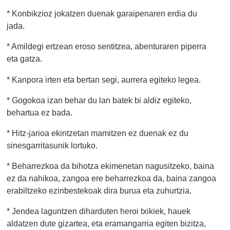
* Konbikzioz jokatzen duenak garaipenaren erdia du
jada.
* Amildegi ertzean eroso sentitzea, abenturaren piperra
eta gatza.
* Kanpora irten eta bertan segi, aurrera egiteko legea.
* Gogokoa izan behar du lan batek bi aldiz egiteko,
behartua ez bada.
* Hitz-jarioa ekintzetan mamitzen ez duenak ez du
sinesgarritasunik lortuko.
* Beharrezkoa da bihotza ekimenetan nagusitzeko, baina
ez da nahikoa, zangoa ere beharrezkoa da, baina zangoa
erabiltzeko ezinbestekoak dira burua eta zuhurtzia.
* Jendea laguntzen diharduten heroi txikiek, hauek
aldatzen dute gizartea, eta eramangarria egiten bizitza,