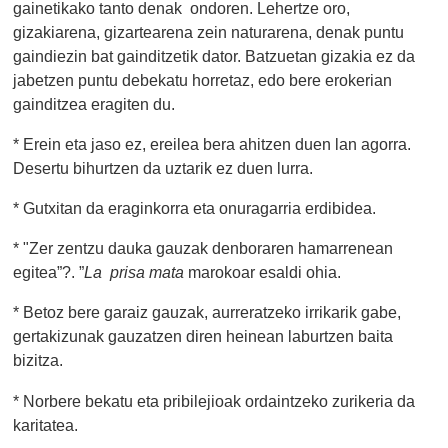
gainetikako tanto denak ondoren. Lehertze oro,
gizakiarena, gizartearena zein naturarena, denak puntu
gaindiezin bat gainditzetik dator. Batzuetan gizakia ez da
jabetzen puntu debekatu horretaz, edo bere erokerian
gainditzea eragiten du.
* Erein eta jaso ez, ereilea bera ahitzen duen lan agorra.
Desertu bihurtzen da uztarik ez duen lurra.
* Gutxitan da eraginkorra eta onuragarria erdibidea.
* "Zer zentzu dauka gauzak denboraren hamarrenean
egitea”?. ”
La prisa mata
marokoar esaldi ohia.
* Betoz bere garaiz gauzak, aurreratzeko irrikarik gabe,
gertakizunak gauzatzen diren heinean laburtzen baita
bizitza.
* Norbere bekatu eta pribilejioak ordaintzeko zurikeria da
karitatea.