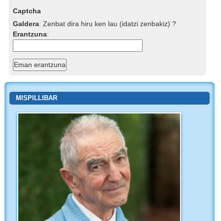
Captcha
Galdera
:
Zenbat dira hiru ken lau (idatzi zenbakiz) ?
Erantzuna
:
MISPILLIBAR