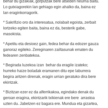
behar du gizakiak, gorputzak bere atseden neurria baitu.
Lo gutxiagorekin lan gehiago egin ahalko da, baina ez
lan eraginkorragorik.
* Sakrifizio oro da interesatua, nolabait egoista, zerbait
lortzeko egiten baita, baina ez da, besterik gabe,
masokista.
* Apetitu eta desioez gain, fedea behar da edozer gauza
ganoraz egiteko. Zereginaren zailtasunak ematen du
fedearen zenbatekoa.
* Begirada luzekoa izan behar da eragile izateko;
hurreko haize boladak eramanen ditu epe laburrera
begira aritzen direnak, eragin urrian geratuko dira bere
ekintzak.
* Bizitzan ezer ez da alferrikakoa, egindako denak du
geroan eragina, ekintzarik txikienak ere bere arrastoa
uzten du. Jabetzen ez bagara ere. Mundua eta gizartea,