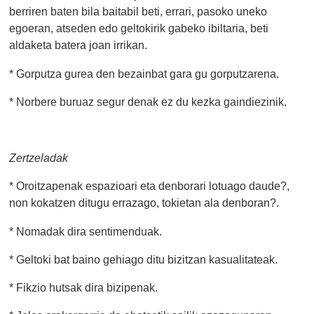
berriren baten bila baitabil beti, errari, pasoko uneko
egoeran, atseden edo geltokirik gabeko ibiltaria, beti
aldaketa batera joan irrikan.
* Gorputza gurea den bezainbat gara gu gorputzarena.
* Norbere buruaz segur denak ez du kezka gaindiezinik.
Zertzeladak
* Oroitzapenak espazioari eta denborari lotuago daude?,
non kokatzen ditugu errazago, tokietan ala denboran?.
* Nomadak dira sentimenduak.
* Geltoki bat baino gehiago ditu bizitzan kasualitateak.
* Fikzio hutsak dira bizipenak.