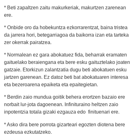
* Beti zapaltzen zaitu makurkeriak, makurtzen zarenean
ere.
* Onbide oro da hobekuntza ezkorrarentzat, baina tristea
da jarrera hori, betegarriagoa da baikorra izan eta tarteka
zer okerrak pairatzea.
* Normalean ez gara abokatuez fida, beharrak eramaten
gaituelako beraiengana eta bere esku gaituztelako joaten
gatzaie. Etorkizun zalantzatia dugu beti abokatuen esku
jartzen garenean. Ez datoz beti bat abokatuaren interesa
eta bezeroarena epaiketa eta epaitegietan.
* Berdin zaio mundua goitik behera erortzen bazaio ere
norbait lur-jota dagoenean. Infinituraino heltzen zaio
inpotentzia totala gizaki ezgauza edo finituenari ere.
* Asko dira bere porrota gizarteari egozten diotena bere
ezdeusa ezkutatzeko.