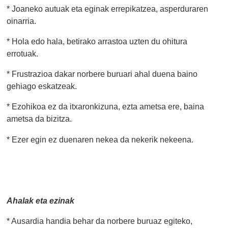
* Joaneko autuak eta eginak errepikatzea, asperduraren
oinarria.
* Hola edo hala, betirako arrastoa uzten du ohitura
errotuak.
* Frustrazioa dakar norbere buruari ahal duena baino
gehiago eskatzeak.
* Ezohikoa ez da itxaronkizuna, ezta ametsa ere, baina
ametsa da bizitza.
* Ezer egin ez duenaren nekea da nekerik nekeena.
Ahalak eta ezinak
* Ausardia handia behar da norbere buruaz egiteko,