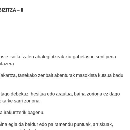
BIZITZA – II
 ikusle soila izaten ahalegintzeak ziurgabetasun sentipena
plazera
dakartza, tartekako zenbait abenturak masokista kutsua badu
baitago debekuz hesitua edo arautua, baina zoriona ez dago
ekarke sarri zoriona.
a irakurtzerik bagenu.
aina egia da beldur edo pairamendu puntuak, arriskuak,