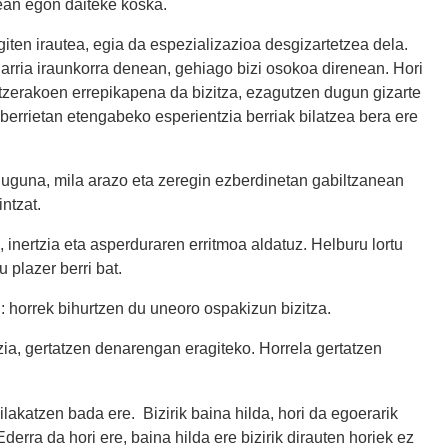
zean egon daiteke koska.
giten irautea, egia da espezializazioa desgizartetzea dela.
arria iraunkorra denean, gehiago bizi osokoa direnean. Hori
ntzerakoen errepikapena da bizitza, ezagutzen dugun gizarte
berrietan etengabeko esperientzia berriak bilatzea bera ere
 duguna, mila arazo eta zeregin ezberdinetan gabiltzanean
intzat.
, inertzia eta asperduraren erritmoa aldatuz. Helburu lortu
 plazer berri bat.
: horrek bihurtzen du uneoro ospakizun bizitza.
zia, gertatzen denarengan eragiteko. Horrela gertatzen
u bilakatzen bada ere. Bizirik baina hilda, hori da egoerarik
Ederra da hori ere, baina hilda ere bizirik dirauten horiek ez