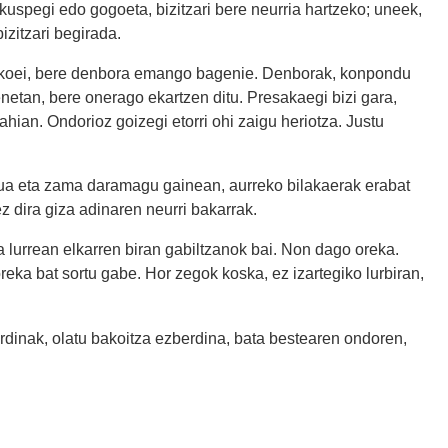
uspegi edo gogoeta, bizitzari bere neurria hartzeko; uneek,
izitzari begirada.
rekoei, bere denbora emango bagenie. Denborak, konpondu
netan, bere onerago ekartzen ditu. Presakaegi bizi gara,
ahian. Ondorioz goizegi etorri ohi zaigu heriotza. Justu
isua eta zama daramagu gainean, aurreko bilakaerak erabat
z dira giza adinaren neurri bakarrak.
na lurrean elkarren biran gabiltzanok bai. Non dago oreka.
eka bat sortu gabe. Hor zegok koska, ez izartegiko lurbiran,
berdinak, olatu bakoitza ezberdina, bata bestearen ondoren,