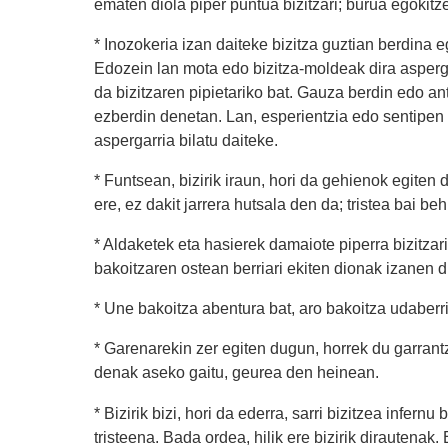
ematen diola piper puntua bizitzari; burua egokit
* Inozokeria izan daiteke bizitza guztian berdina e
Edozein lan mota edo bizitza-moldeak dira asperg
da bizitzaren pipietariko bat. Gauza berdin edo a
ezberdin denetan. Lan, esperientzia edo sentipen 
aspergarria bilatu daiteke.
* Funtsean, bizirik iraun, hori da gehienok egiten
ere, ez dakit jarrera hutsala den da; tristea bai beh
* Aldaketek eta hasierek damaiote piperra bizitzari
bakoitzaren ostean berriari ekiten dionak izanen du
* Une bakoitza abentura bat, aro bakoitza udaberri
* Garenarekin zer egiten dugun, horrek du garrant
denak aseko gaitu, geurea den heinean.
* Bizirik bizi, hori da ederra, sarri bizitzea infern
tristeena. Bada ordea, hilik ere bizirik dirautenak. 