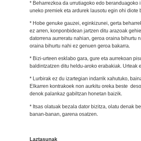
* Beharrezkoa da urrutiagoko edo beranduagoko ik
uneko premiek eta ardurek lausotu egin ohi diote b
* Hobe genuke gauzei, eginkizunei, gerta behar
ez arren, konponbidean jartzen ditu arazoak gehie
datorrena aurreratu nahian, geroa oraina bihurtu n
oraina bihurtu nahi ez genuen geroa bakarra.
* Bizi-urteen esklabo gara, gure eta aurrekoan p
baldintzatzen ditu heldu-aroko erabakiak. Urteak e
* Lurbirak ez du izartegian indarrik xahutuko, bai
Elkarren kontrakoek non aurkitu oreka beste desor
denok palankaz gabiltzan honetan baizik.
* Itsas olatuak bezala dator bizitza, olatu denak 
banan-banan, garena osatzen.
Laztasunak