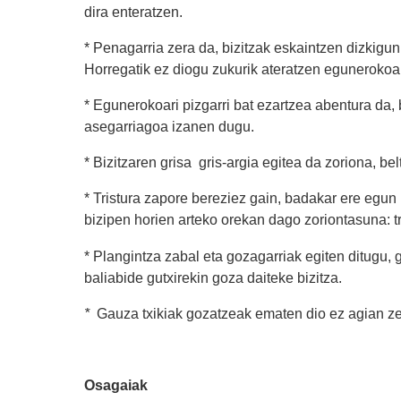
dira enteratzen.
* Penagarria zera da, bizitzak eskaintzen dizkigu
Horregatik ez diogu zukurik ateratzen egunerokoar
* Egunerokoari pizgarri bat ezartzea abentura da, b
asegarriagoa izanen dugu.
* Bizitzaren grisa gris-argia egitea da zoriona, bel
* Tristura zapore bereziez gain, badakar ere egun 
bizipen horien arteko orekan dago zoriontasuna: tr
* Plangintza zabal eta gozagarriak egiten ditugu, 
baliabide gutxirekin goza daiteke bizitza.
*
Gauza txikiak gozatzeak ematen dio ez agian zen
Osagaiak