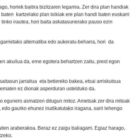
go, horiek baitira bizitzaren legamia. Zer dira plan handiak
 baten kartzelako plan txikiak ere plan handi baten euskarri
z tinko irautea, hori baita askatasunerako pauso ezin
kigarrietako alternatiba edo aukeratu-beharra, hori da
ren akuilua da, erne egotera behartzen zaitu, prest egon
saitasun jarraitua eta betiereko bakea, etsai arriskutsua
eak ematen ez dionak asperduran ustelduko da.
edo egunero asmatzen ditugun mitoz. Ametsak zer dira mitoak
 edo gaurko ehunez irudikatutako iragana, sarri lehengo
aiten araberakoa. Beraz ez zaigu baliagarri. Egiaz harago,
tzeko.