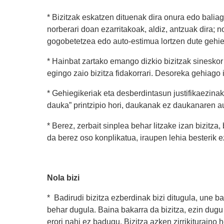
* Bizitzak eskatzen dituenak dira onura edo balia
norberari doan ezarritakoak, aldiz, antzuak dira;
gogobetetzea edo auto-estimua lortzen dute gehi
* Hainbat zartako emango dizkio bizitzak sinesko
egingo zaio bizitza fidakorrari. Desoreka gehiago 
* Gehiegikeriak eta desberdintasun justifikaezina
dauka” printzipio hori, daukanak ez daukanaren 
* Berez, zerbait sinplea behar litzake izan bizitza,
da berez oso konplikatua, iraupen lehia besterik e
Nola bizi
* Badirudi bizitza ezberdinak bizi ditugula, une ba
behar dugula. Baina bakarra da bizitza, ezin dugu
erori nahi ez badugu. Bizitza azken zirrikituraino h