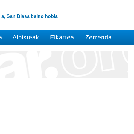
ia, San Blasa baino hobia
a
Albisteak
Elkartea
Zerrenda