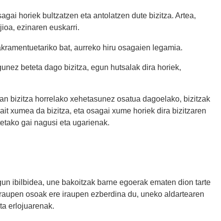
 osagai horiek bultzatzen eta antolatzen dute bizitza. Artea,
ijioa, ezinaren euskarri.
sakramentuetariko bat, aurreko hiru osagaien legamia.
unez beteta dago bizitza, egun hutsalak dira horiek,
gian bizitza horrelako xehetasunez osatua dagoelako, bizitzak
ait xumea da bizitza, eta osagai xume horiek dira bizitzaren
tetako gai nagusi eta ugarienak.
dugun ibilbidea, une bakoitzak barne egoerak ematen dion tarte
-iraupen osoak ere iraupen ezberdina du, uneko aldartearen
eta erlojuarenak.