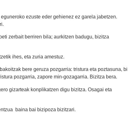
n eguneroko ezuste eder gehienez ez garela jabetzen.
i.
eti zerbait berriren bila; aurkitzen badugu, bizitza
tzetik ihes, eta zuria amestuz.
bakoitzak bere geruza pozgarria: tristura eta poztasuna, bi
istura pozgarria, zapore min-gozagarria. Bizitza bera.
gero gizarteak konplikatzen digu bizitza. Osagai eta
tzua baina bai bizipoza bizitzari.