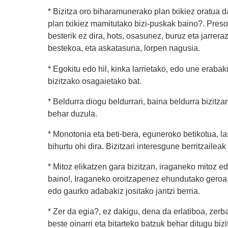
* Bizitza oro biharamunerako plan txikiez oratua da
plan txikiez mamitutako bizi-puskak baino?. Preso
besterik ez dira, hots, osasunez, buruz eta jarrera
bestekoa, eta askatasuna, lorpen nagusia.
* Egokitu edo hil, kinka larrietako, edo une eraba
bizitzako osagaietako bat.
* Beldurra diogu beldurrari, baina beldurra bizitza
behar duzula.
* Monotonia eta beti-bera, eguneroko betikotua, la
bihurtu ohi dira. Bizitzari interesgune berritzail
* Mitoz elikatzen gara bizitzan, iraganeko mitoz 
baino!, Iraganeko oroitzapenez ehundutako geroa,
edo gaurko adabakiz jositako jantzi berria.
* Zer da egia?, ez dakigu, dena da erlatiboa, zerb
beste oinarri eta bitarteko batzuk behar ditugu bizi