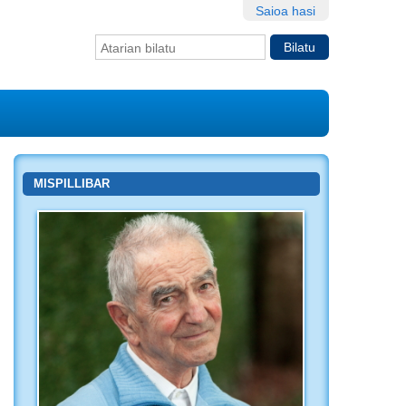
Saioa hasi
Bilatu atarian
Bilaketa
aurreratua…
MISPILLIBAR