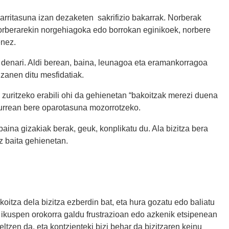
garritasuna izan dezaketen sakrifizio bakarrak. Norberak
 norberarekin norgehiagoka edo borrokan eginikoek, norbere
enez.
r denari. Aldi berean, baina, leunagoa eta eramankorragoa
izanen ditu mesfidatiak.
k zuritzeko erabili ohi da gehienetan “bakoitzak merezi duena
aurrean bere oparotasuna mozorrotzeko.
 baina gizakiak berak, geuk, konplikatu du. Ala bizitza bera
z baita gehienetan.
koitza dela bizitza ezberdin bat, eta hura gozatu edo baliatu
 ikuspen orokorra galdu frustrazioan edo azkenik etsipenean
eltzen da, eta kontzienteki bizi behar da bizitzaren keinu