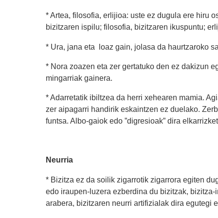
* Artea, filosofia, erlijioa: uste ez dugula ere hiru
bizitzaren ispilu; filosofia, bizitzaren ikuspuntu; erl
* Ura, jana eta loaz gain, jolasa da haurtzaroko 
* Nora zoazen eta zer gertatuko den ez dakizun eg
mingarriak gainera.
* Adarretatik ibiltzea da herri xehearen mamia. A
zer aipagarri handirik eskaintzen ez duelako. Zerb
funtsa. Albo-gaiok edo ”digresioak” dira elkarrizke
Neurria
* Bizitza ez da soilik zigarrotik zigarrora egiten 
edo iraupen-luzera ezberdina du bizitzak, bizitza
arabera, bizitzaren neurri artifizialak dira egutegi 