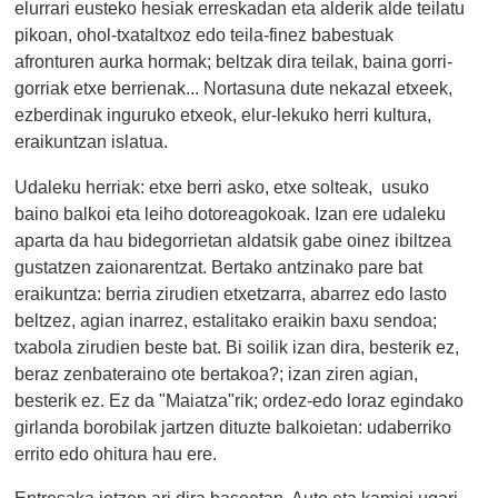
elurrari eusteko hesiak erreskadan eta alderik alde teilatu
pikoan, ohol-txataltxoz edo teila-finez babestuak
afronturen aurka hormak; beltzak dira teilak, baina gorri-
gorriak etxe berrienak... Nortasuna dute nekazal etxeek,
ezberdinak inguruko etxeok, elur-lekuko herri kultura,
eraikuntzan islatua.
Udaleku herriak: etxe berri asko, etxe solteak, usuko
baino balkoi eta leiho dotoreagokoak. Izan ere udaleku
aparta da hau bidegorrietan aldatsik gabe oinez ibiltzea
gustatzen zaionarentzat. Bertako antzinako pare bat
eraikuntza: berria zirudien etxetzarra, abarrez edo lasto
beltzez, agian inarrez, estalitako eraikin baxu sendoa;
txabola zirudien beste bat. Bi soilik izan dira, besterik ez,
beraz zenbateraino ote bertakoa?; izan ziren agian,
besterik ez. Ez da "Maiatza"rik; ordez-edo loraz egindako
girlanda borobilak jartzen dituzte balkoietan: udaberriko
errito edo ohitura hau ere.
Entresaka jotzen ari dira basoetan. Auto eta kamioi ugari