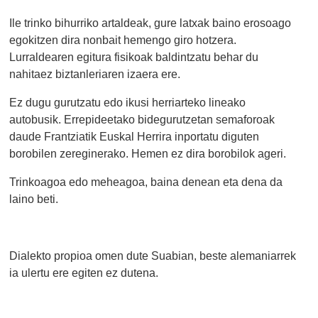
Ile trinko bihurriko artaldeak, gure latxak baino erosoago
egokitzen dira nonbait hemengo giro hotzera.
Lurraldearen egitura fisikoak baldintzatu behar du
nahitaez biztanleriaren izaera ere.
Ez dugu gurutzatu edo ikusi herriarteko lineako
autobusik. Errepideetako bidegurutzetan semaforoak
daude Frantziatik Euskal Herrira inportatu diguten
borobilen zereginerako. Hemen ez dira borobilok ageri.
Trinkoagoa edo meheagoa, baina denean eta dena da
laino beti.
Dialekto propioa omen dute Suabian, beste alemaniarrek
ia ulertu ere egiten ez dutena.