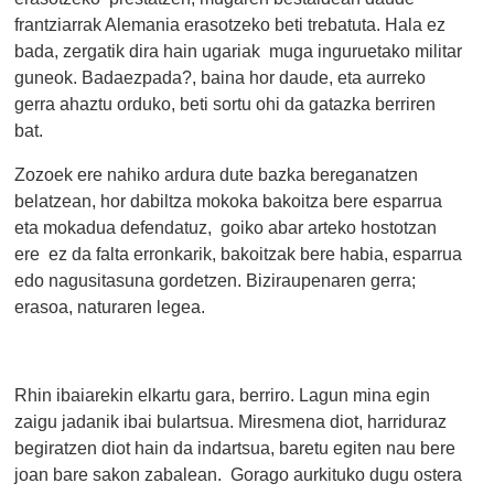
frantziarrak Alemania erasotzeko beti trebatuta. Hala ez
bada, zergatik dira hain ugariak muga inguruetako militar
guneok. Badaezpada?, baina hor daude, eta aurreko
gerra ahaztu orduko, beti sortu ohi da gatazka berriren
bat.
Zozoek ere nahiko ardura dute bazka bereganatzen
belatzean, hor dabiltza mokoka bakoitza bere esparrua
eta mokadua defendatuz, goiko abar arteko hostotzan
ere ez da falta erronkarik, bakoitzak bere habia, esparrua
edo nagusitasuna gordetzen. Biziraupenaren gerra;
erasoa, naturaren legea.
Rhin ibaiarekin elkartu gara, berriro. Lagun mina egin
zaigu jadanik ibai bulartsua. Miresmena diot, harriduraz
begiratzen diot hain da indartsua, baretu egiten nau bere
joan bare sakon zabalean. Gorago aurkituko dugu ostera