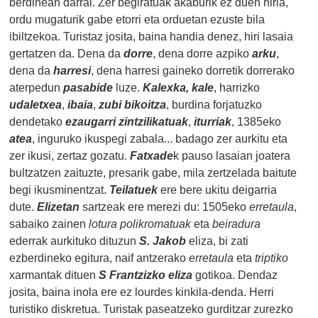
berdinean darrai. Zer begiratuak akaburik ez duen hiria,
ordu mugaturik gabe etorri eta orduetan ezuste bila
ibiltzekoa. Turistaz josita, baina handia denez, hiri lasaia
gertatzen da. Dena da
dorre
, dena dorre azpiko
arku
,
dena da
harresi
, dena harresi gaineko dorretik dorrerako
aterpedun
pasabide
luze.
Kalexka, kale
, harrizko
udaletxea
,
ibaia
,
zubi bikoitza
, burdina forjatuzko
dendetako
ezaugarri zintzilikatuak
,
iturriak
, 1385eko
atea
, inguruko ikuspegi zabala... badago zer aurkitu eta
zer ikusi, zertaz gozatu.
Fatxade
k pauso lasaian joatera
bultzatzen zaituzte, presarik gabe, mila zertzelada baitute
begi ikusminentzat.
Teilatuek
ere bere ukitu deigarria
dute.
Elizetan
sartzeak ere merezi du: 1505eko
erretaula
,
sabaiko zainen
lotura polikromatuak
eta
beiradura
ederrak aurkituko dituzun
S. Jakob
eliza, bi zati
ezberdineko egitura, naif antzerako
erretaula
eta
triptiko
xarmantak dituen
S Frantzizko eliza
gotikoa. Dendaz
josita, baina inola ere ez lourdes kinkila-denda. Herri
turistiko diskretua. Turistak paseatzeko gurditzar zurezko