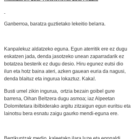
Ganberroa, baratza guztietako lekeitio belarra.
Kanpalekuz aldatzeko eguna. Egun aterritik ere ez dugu
eskatzen jada, denda jasotzeko unean zaparradarik ez
botatzea besterik ez dugu desio. Hiru egunez eutsi dio
ilun eta hotz baina ateri, azken gauean euria da nagusi,
denda blaituz eta ingurua lokaztuz. Kaka!.
Busti umel zikin ingurua, ortzia bezain goibel gure
barrena, Oihan Beltzera dugu asmoa; iaz Alpeetan
Dolomitetara ibilbiderako argitu zitzaigun egun euritsu eta
lainotsu bera esnatu zaigu gaurko mendi-eguna ere.
Berrikuntzak medio, kaleetako ilara luze eta egonaldi