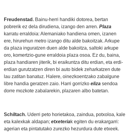
Freudenstad.
Bainu-herri handiki dotorea, bertan
pobrerik ez dela dirudiena, izango den arren.
Plaza
karratu erraldoia: Alemaniako handiena omen, izanen
ere, hirurehun metro izango ditu alde bakoitzak. Arkupe
da plaza inguratzen duen alde bakoitza, saltoki arkupe
oro, komertzio-gune erraldoia plaza osoa. Ez du, baina,
plaza handiaren jiterik, bi eraikuntza ditu erdian, eta erdi-
erdian gurutzatzen diren bi auto bidek zeharkatzen dute
lau zatitan banatuz. Halere, oinezkoentzako zabalgune
libre handia geratzen zaio. Harri gorrizko
eliza
sendoa
dorre mozkote zabalarekin, plazaren albo batetan.
Schiltach.
Uderri peto horietakoa, zaindua, potxoloa, kale
eta kalexkak aldapan;
etxeteria
k egiten du erakargarri:
agerian eta pintatutako zurezko hezurdura dute etxeek.