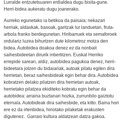
Lurralde entzutetsuaren erdialdea dugu bisita-gune.
Herri-bidea aukeratu dugu joanerako.
Aurreko egunetako ia betikoa da paisaia; nekazari
herriak, aldaxkak, basoak, garitzak lur landuetan, fruta-
arbola franko berdegunetan. Hiribarruek eta semaforoek
ordulariz luzea bihurtzen dute kilometroz motza den
bidea. Autobidea doakoa denez ez da nonbait
saihesbideetan dirurik inbertitzen. Euskal Herriko
errepide sarean, aldiz, autobidea pagukoa denez, herri-
bideetara jotzen du bidaiariak, autoak pilatu egiten dira
herrietan, beraz saihesbideak egin behar dira. Autobidea
kobratzen delako pilatzen dira herrietan autoak,
herrietako pilatzea ekiditeko kobratu egin behar da
autobidea: arraina buztanari hozka, zurrunbilo gaiztotu
eternala. Autobideak dira saihesbide, eta kitto. Baina hori
ere ez da irtenbidea, hiriotako pilaketak erakusten
digutenez. Garraio kultura aldatzean datza gakoa.