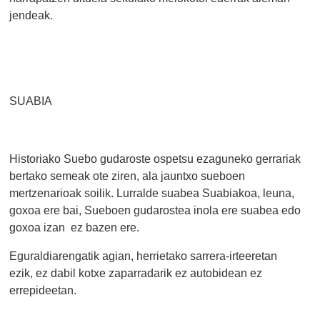
jendeak.
SUABIA
Historiako Suebo gudaroste ospetsu ezaguneko gerrariak
bertako semeak ote ziren, ala jauntxo sueboen
mertzenarioak soilik. Lurralde suabea Suabiakoa, leuna,
goxoa ere bai, Sueboen gudarostea inola ere suabea edo
goxoa izan ez bazen ere.
Eguraldiarengatik agian, herrietako sarrera-irteeretan
ezik, ez dabil kotxe zaparradarik ez autobidean ez
errepideetan.