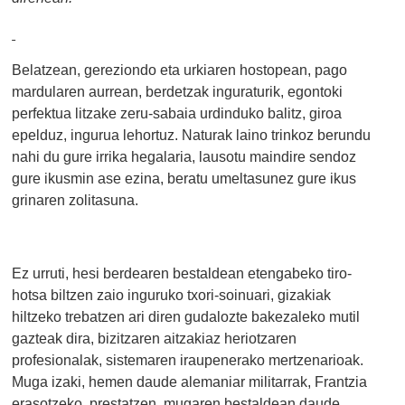
Belatzean, gereziondo eta urkiaren hostopean, pago
mardularen aurrean, berdetzak inguraturik, egontoki
perfektua litzake zeru-sabaia urdinduko balitz, giroa
epelduz, ingurua lehortuz. Naturak laino trinkoz berundu
nahi du gure irrika hegalaria, lausotu maindire sendoz
gure ikusmin ase ezina, beratu umeltasunez gure ikus
grinaren zolitasuna.
Ez urruti, hesi berdearen bestaldean etengabeko tiro-
hotsa biltzen zaio inguruko txori-soinuari, gizakiak
hiltzeko trebatzen ari diren gudalozte bakezaleko mutil
gazteak dira, bizitzaren aitzakiaz heriotzaren
profesionalak, sistemaren iraupenerako mertzenarioak.
Muga izaki, hemen daude alemaniar militarrak, Frantzia
erasotzeko prestatzen, mugaren bestaldean daude