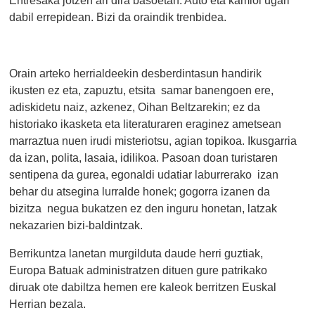
dabil errepidean. Bizi da oraindik trenbidea.
Orain arteko herrialdeekin desberdintasun handirik
ikusten ez eta, zapuztu, etsita samar banengoen ere,
adiskidetu naiz, azkenez, Oihan Beltzarekin; ez da
historiako ikasketa eta literaturaren eraginez ametsean
marraztua nuen irudi misteriotsu, agian topikoa. Ikusgarria
da izan, polita, lasaia, idilikoa. Pasoan doan turistaren
sentipena da gurea, egonaldi udatiar laburrerako izan
behar du atsegina lurralde honek; gogorra izanen da
bizitza negua bukatzen ez den inguru honetan, latzak
nekazarien bizi-baldintzak.
Berrikuntza lanetan murgilduta daude herri guztiak,
Europa Batuak administratzen dituen gure patrikako
diruak ote dabiltza hemen ere kaleok berritzen Euskal
Herrian bezala.