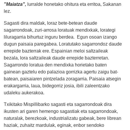
"Maiatza",
lurralde honetako ohitura eta erritoa, Sakanan
lez.
Sagasti dira maldak, loraz bete-betean daude
sagarrondoak, zuri-arrosa loratuak mendixkak, lorategi
liluragarria bihurtuz inguru berdea. Egun osoan izango
dugun paisaia paregabea. Loratutako sagarrondoz daude
errepide bazterrak ere. Espainian meloi saltzaileak
bezala, lora saltzaileak daude errepide bazterretan.
Sagarrondo loratua den mendixka horietako baten
gainean gaztelu edo palazioa gorrizka agertu zaigu bat-
batean, paisaiaren pintzelada zoragarria. Paisaia atsegin
erakargarria, laua, bidegorriz josia, ibili zaleentzako
udaleku aukerakoa.
Txikitako Mispillibarko sagasti eta sagarrondoak dira
ikusten ari garen hemengo sagastiak eta sagarrondoak,
naturalak, berezkoak, industrializatu gabeak, bere librean
haziak, zuhaitz mardulak, eginak, enbor sendoko