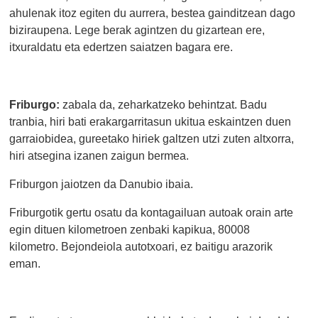
ahulenak itoz egiten du aurrera, bestea gainditzean dago
biziraupena. Lege berak agintzen du gizartean ere,
itxuraldatu eta edertzen saiatzen bagara ere.
Friburgo:
zabala da, zeharkatzeko behintzat. Badu
tranbia, hiri bati erakargarritasun ukitua eskaintzen duen
garraiobidea, gureetako hiriek galtzen utzi zuten altxorra,
hiri atsegina izanen zaigun bermea.
Friburgon jaiotzen da Danubio ibaia.
Friburgotik gertu osatu da kontagailuan autoak orain arte
egin dituen kilometroen zenbaki kapikua, 80008
kilometro. Bejondeiola autotxoari, ez baitigu arazorik
eman.