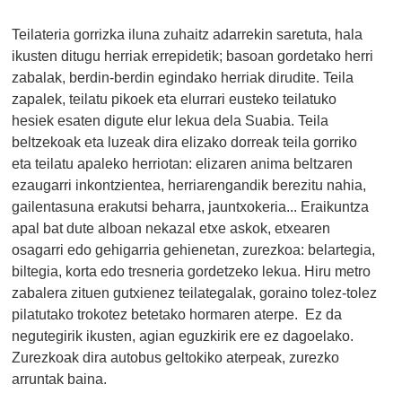
Teilateria gorrizka iluna zuhaitz adarrekin saretuta, hala
ikusten ditugu herriak errepidetik; basoan gordetako herri
zabalak, berdin-berdin egindako herriak dirudite. Teila
zapalek, teilatu pikoek eta elurrari eusteko teilatuko
hesiek esaten digute elur lekua dela Suabia. Teila
beltzekoak eta luzeak dira elizako dorreak teila gorriko
eta teilatu apaleko herriotan: elizaren anima beltzaren
ezaugarri inkontzientea, herriarengandik berezitu nahia,
gailentasuna erakutsi beharra, jauntxokeria... Eraikuntza
apal bat dute alboan nekazal etxe askok, etxearen
osagarri edo gehigarria gehienetan, zurezkoa: belartegia,
biltegia, korta edo tresneria gordetzeko lekua. Hiru metro
zabalera zituen gutxienez teilategalak, goraino tolez-tolez
pilatutako trokotez betetako hormaren aterpe. Ez da
negutegirik ikusten, agian eguzkirik ere ez dagoelako.
Zurezkoak dira autobus geltokiko aterpeak, zurezko
arruntak baina.