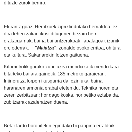
dituzte zurok berriro.
Ekirantz goaz. Herritxoek zipriztindutako herrialdea, ez
dira lehen zatian ikusi ditugunen bezain herri
erakargarriak, baina bai antzerakoak, apalagoak izanik
ere ederrak.
"Maiatza"
: zonalde osoko erritoa, ohitura
eta kultura, Sakanarekin lotzen gaituena.
Kilometrotik gorako zubi luzea mendixkatik mendixkara
bitarteko bailara gainetik, 185 metroko garaieran.
Injinerutza lorpen ikusgarria da, ezin uka, baina
haranaren armonia erabat eteten du. Teknika noren eta
zeren zerbitzuan: hor dago koska, hor betiko eztabaida,
zubitzarrak azaleratzen duena.
Belar fardo borobilekin egindako bi panpina erraldoik