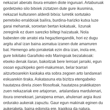
nekazari aberats itxura ematen diote inguruari. Artaburuak
gordetzeko silo bitxiek ziztatzen dute gure ikusmina,
nekazari kulturaren alderdi bitxia: lurretik sortutako
perretxiko erraldoiak bailira, burdina-harizko kutxa luze
garai meharrak, soroetan bertan kokatuak, lizunak
zereginik ez duen sarezko biltegi haizatuak. Nola
babesten ote arratoi eta hegaztiengandik, hori ez dugu
argitu ahal izan baina asmatua izanen dute amarruren
bat. Hemengo arto-jorraketak ezin dira izan, inola ere,
gure txikitako Garañoko edo Maringoak bezalakoak:
etxeko denak ilaran, bakoitzak bere lerroari jarraiki, egun
osoan eguzkipeko gerri-makurrean, belar txarrari
aitzurtxoarekin kaskaka eta sobra zegoen arto landareari
eskuarekin tiraka. Askatasuna eta bizitza etengabeko
hautatzea direla zioen filosofoak, hautatzea praktikatzen
zuen nekazariak ere artajorran, artalandara mardulenari,
itxura onenekoari, jarraipena eman, ahulenari argia ikusi
ordurako aukerak zapuztu. Gaur egun makinak eginen du
aukeraketa, baina edonola ere, tragikoa da natura,