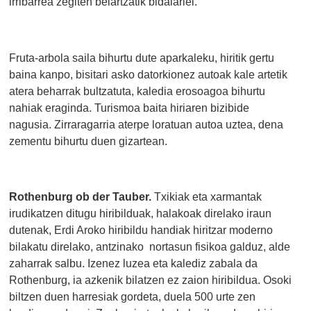
irribarrea zegiten belartzatik bidaiariei.
Fruta-arbola saila bihurtu dute aparkaleku, hiritik gertu
baina kanpo, bisitari asko datorkionez autoak kale artetik
atera beharrak bultzatuta, kaledia erosoagoa bihurtu
nahiak eraginda. Turismoa baita hiriaren bizibide
nagusia. Zirraragarria aterpe loratuan autoa uztea, dena
zementu bihurtu duen gizartean.
Rothenburg ob der Tauber.
Txikiak eta xarmantak
irudikatzen ditugu hiribilduak, halakoak direlako iraun
dutenak, Erdi Aroko hiribildu handiak hiritzar moderno
bilakatu direlako, antzinako nortasun fisikoa galduz, alde
zaharrak salbu. Izenez luzea eta kalediz zabala da
Rothenburg, ia azkenik bilatzen ez zaion hiribildua. Osoki
biltzen duen harresiak gordeta, duela 500 urte zen