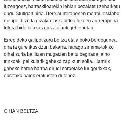
luzeagoez, barraskiloarekin lehian bezalatsu zeharkatu
dugu Stuttgart hiria. Bere aurrerapenen morroi, esklabo,
menpe, bizi da gizakia, askabidea lukeen aurrerapena
lotura-bide bilakatzen zaiolarik gehienetan.
Errepideko galipot zoru beltza eta alboko berdegunea
dira ia gure ikuskizun bakarra, harago zinema-tokiko
oihal zuria bailitzan mugatzen baitu begirada laino
trinkoak, pelikularik gabeko zapi-zuri soila. Harririk
gabeko harea harroa dirudi soroetako lur gorrixkak,
obretako palek erakusten dutenez.
OIHAN BELTZA