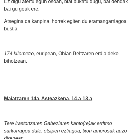
Ez digu atertu egun osoan, blai bukatu dugu, bai dendak
bai gu geuk ere.
Atsegina da kanpina, horrek egiten du eramangarriagoa
bustia.
174 kilometro,
euripean, Ohian Beltzaren erdialdeko
bihotzean.
Maiatzaren 14a. Asteazkena. 14.a-13.a
Tere Irastortzaren Gabeziaren
kanto(re)ak erritmo
sarkorragoa dute, etsipen eztiagoa, txori amorosak auzo
direnean.