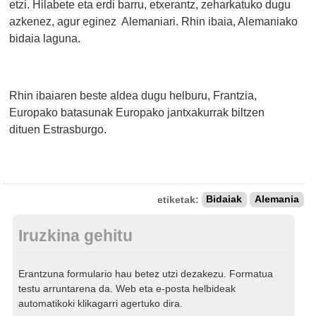
etzi. Hilabete eta erdi barru, etxerantz, zeharkatuko dugu
azkenez, agur eginez Alemaniari. Rhin ibaia, Alemaniako
bidaia laguna.
Rhin ibaiaren beste aldea dugu helburu, Frantzia,
Europako batasunak Europako jantxakurrak biltzen
dituen Estrasburgo.
etiketak:
Bidaiak
Alemania
Iruzkina gehitu
Erantzuna formulario hau betez utzi dezakezu. Formatua
testu arruntarena da. Web eta e-posta helbideak
automatikoki klikagarri agertuko dira.