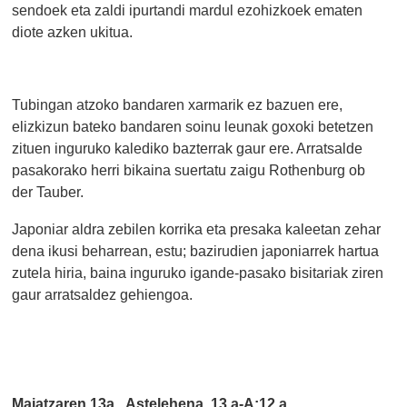
sendoek eta zaldi ipurtandi mardul ezohizkoek ematen
diote azken ukitua.
Tubingan atzoko bandaren xarmarik ez bazuen ere,
elizkizun bateko bandaren soinu leunak goxoki betetzen
zituen inguruko kalediko bazterrak gaur ere. Arratsalde
pasakorako herri bikaina suertatu zaigu Rothenburg ob
der Tauber.
Japoniar aldra zebilen korrika eta presaka kaleetan zehar
dena ikusi beharrean, estu; bazirudien japoniarrek hartua
zutela hiria, baina inguruko igande-pasako bisitariak ziren
gaur arratsaldez gehiengoa.
Maiatzaren 13a. Astelehena. 13.a-A:12.a