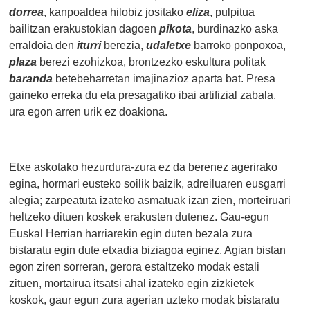
dorrea
, kanpoaldea hilobiz jositako
eliza
, pulpitua
bailitzan erakustokian dagoen
pikota
, burdinazko aska
erraldoia den
iturri
berezia,
udaletxe
barroko ponpoxoa,
plaza
berezi ezohizkoa, brontzezko eskultura politak
baranda
betebeharretan imajinazioz aparta bat. Presa
gaineko erreka du eta presagatiko ibai artifizial zabala,
ura egon arren urik ez doakiona.
Etxe askotako hezurdura-zura ez da berenez agerirako
egina, hormari eusteko soilik baizik, adreiluaren eusgarri
alegia; zarpeatuta izateko asmatuak izan zien, morteiruari
heltzeko dituen koskek erakusten dutenez. Gau-egun
Euskal Herrian harriarekin egin duten bezala zura
bistaratu egin dute etxadia biziagoa eginez. Agian bistan
egon ziren sorreran, gerora estaltzeko modak estali
zituen, mortairua itsatsi ahal izateko egin zizkietek
koskok, gaur egun zura agerian uzteko modak bistaratu