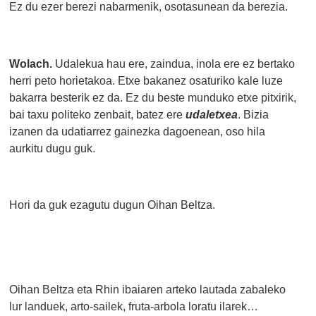
Ez du ezer berezi nabarmenik, osotasunean da berezia.
Wolach.
Udalekua hau ere, zaindua, inola ere ez bertako
herri peto horietakoa. Etxe bakanez osaturiko kale luze
bakarra besterik ez da. Ez du beste munduko etxe pitxirik,
bai taxu politeko zenbait, batez ere
udaletxea
. Bizia
izanen da udatiarrez gainezka dagoenean, oso hila
aurkitu dugu guk.
Hori da guk ezagutu dugun Oihan Beltza.
Oihan Beltza eta Rhin ibaiaren arteko lautada zabaleko
lur landuek, arto-sailek, fruta-arbola loratu ilarek…