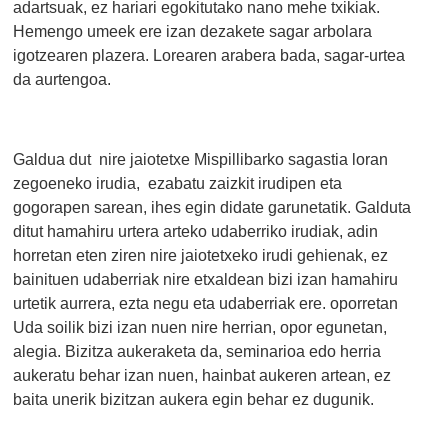
adartsuak, ez hariari egokitutako nano mehe txikiak.
Hemengo umeek ere izan dezakete sagar arbolara
igotzearen plazera. Lorearen arabera bada, sagar-urtea
da aurtengoa.
Galdua dut nire jaiotetxe Mispillibarko sagastia loran
zegoeneko irudia, ezabatu zaizkit irudipen eta
gogorapen sarean, ihes egin didate garunetatik. Galduta
ditut hamahiru urtera arteko udaberriko irudiak, adin
horretan eten ziren nire jaiotetxeko irudi gehienak, ez
bainituen udaberriak nire etxaldean bizi izan hamahiru
urtetik aurrera, ezta negu eta udaberriak ere. oporretan
Uda soilik bizi izan nuen nire herrian, opor egunetan,
alegia. Bizitza aukeraketa da, seminarioa edo herria
aukeratu behar izan nuen, hainbat aukeren artean, ez
baita unerik bizitzan aukera egin behar ez dugunik.