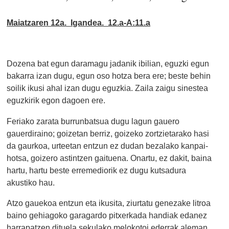
Maiatzaren 12a. Igandea. 12.a-A:11.a
Dozena bat egun daramagu jadanik ibilian, eguzki egun
bakarra izan dugu, egun oso hotza bera ere; beste behin
soilik ikusi ahal izan dugu eguzkia. Zaila zaigu sinestea
eguzkirik egon dagoen ere.
Feriako zarata burrunbatsua dugu lagun gauero
gauerdiraino; goizetan berriz, goizeko zortzietarako hasi
da gaurkoa, urteetan entzun ez dudan bezalako kanpai-
hotsa, goizero astintzen gaituena. Onartu, ez dakit, baina
hartu, hartu beste erremediorik ez dugu kutsadura
akustiko hau.
Atzo gauekoa entzun eta ikusita, ziurtatu genezake litroa
baino gehiagoko garagardo pitxerkada handiak edanez
harrapatzen dituela sekulako melokotoi ederrak aleman