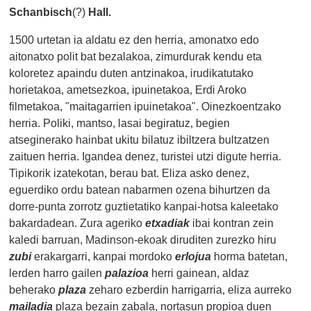
Schanbisch
(?)
Hall.
1500 urtetan ia aldatu ez den herria, amonatxo edo
aitonatxo polit bat bezalakoa, zimurdurak kendu eta
koloretez apaindu duten antzinakoa, irudikatutako
horietakoa, ametsezkoa, ipuinetakoa, Erdi Aroko
filmetakoa, "maitagarrien ipuinetakoa". Oinezkoentzako
herria. Poliki, mantso, lasai begiratuz, begien
atseginerako hainbat ukitu bilatuz ibiltzera bultzatzen
zaituen herria. Igandea denez, turistei utzi digute herria.
Tipikorik izatekotan, berau bat. Eliza asko denez,
eguerdiko ordu batean nabarmen ozena bihurtzen da
dorre-punta zorrotz guztietatiko kanpai-hotsa kaleetako
bakardadean. Zura ageriko
etxadiak
ibai kontran zein
kaledi barruan, Madinson-ekoak diruditen zurezko hiru
zubi
erakargarri, kanpai mordoko
erlojua
horma batetan,
lerden harro gailen
palazioa
herri gainean, aldaz
beherako
plaza
zeharo ezberdin harrigarria, eliza aurreko
mailadia
plaza bezain zabala, nortasun propioa duen