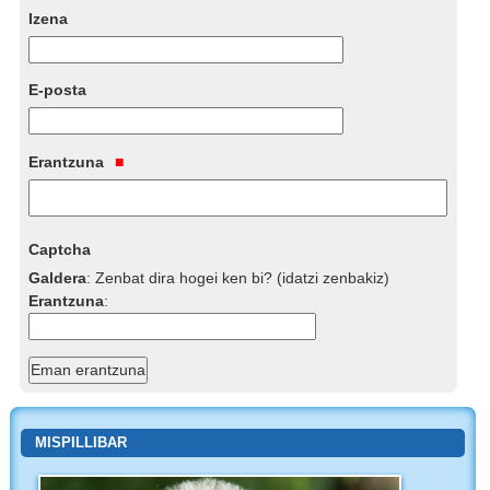
Izena
E-posta
Erantzuna
Captcha
Galdera
:
Zenbat dira hogei ken bi? (idatzi zenbakiz)
Erantzuna
:
MISPILLIBAR