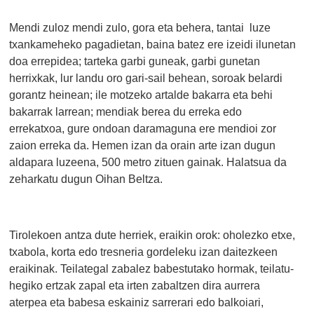
Mendi zuloz mendi zulo, gora eta behera, tantai luze
txankameheko pagadietan, baina batez ere izeidi ilunetan
doa errepidea; tarteka garbi guneak, garbi gunetan
herrixkak, lur landu oro gari-sail behean, soroak belardi
gorantz heinean; ile motzeko artalde bakarra eta behi
bakarrak larrean; mendiak berea du erreka edo
errekatxoa, gure ondoan daramaguna ere mendioi zor
zaion erreka da. Hemen izan da orain arte izan dugun
aldapara luzeena, 500 metro zituen gainak. Halatsua da
zeharkatu dugun Oihan Beltza.
Tirolekoen antza dute herriek, eraikin orok: oholezko etxe,
txabola, korta edo tresneria gordeleku izan daitezkeen
eraikinak. Teilategal zabalez babestutako hormak, teilatu-
hegiko ertzak zapal eta irten zabaltzen dira aurrera
aterpea eta babesa eskainiz sarrerari edo balkoiari,