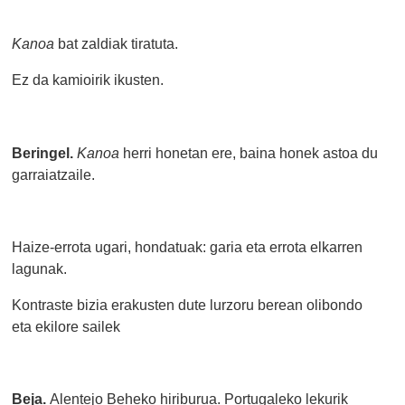
Kanoa
bat zaldiak tiratuta.
Ez da kamioirik ikusten.
Beringel.
Kanoa
herri honetan ere, baina honek astoa du
garraiatzaile.
Haize-errota ugari, hondatuak: garia eta errota elkarren
lagunak.
Kontraste bizia erakusten dute lurzoru berean olibondo
eta ekilore sailek
Beja.
Alentejo Beheko hiriburua. Portugaleko lekurik