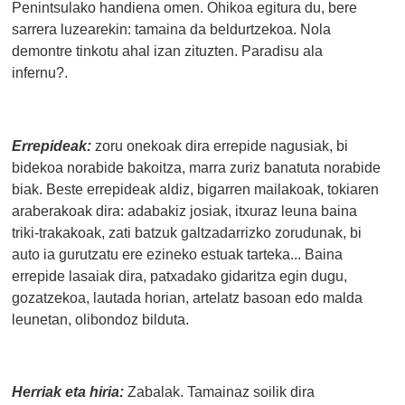
Penintsulako handiena omen. Ohikoa egitura du, bere
sarrera luzearekin: tamaina da beldurtzekoa. Nola
demontre tinkotu ahal izan zituzten. Paradisu ala
infernu?.
Errepideak:
zoru onekoak dira errepide nagusiak, bi
bidekoa norabide bakoitza, marra zuriz banatuta norabide
biak. Beste errepideak aldiz, bigarren mailakoak, tokiaren
araberakoak dira: adabakiz josiak, itxuraz leuna baina
triki-trakakoak, zati batzuk galtzadarrizko zorudunak, bi
auto ia gurutzatu ere ezineko estuak tarteka... Baina
errepide lasaiak dira, patxadako gidaritza egin dugu,
gozatzekoa, lautada horian, artelatz basoan edo malda
leunetan, olibondoz bilduta.
Herriak eta hiria:
Zabalak. Tamainaz soilik dira