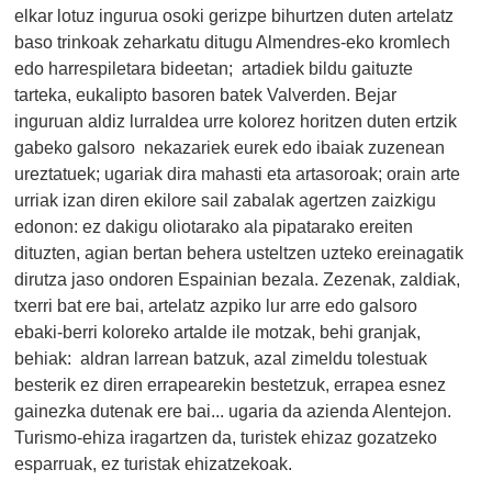
elkar lotuz ingurua osoki gerizpe bihurtzen duten artelatz
baso trinkoak zeharkatu ditugu Almendres-eko kromlech
edo harrespiletara bideetan; artadiek bildu gaituzte
tarteka, eukalipto basoren batek Valverden. Bejar
inguruan aldiz lurraldea urre kolorez horitzen duten ertzik
gabeko galsoro nekazariek eurek edo ibaiak zuzenean
ureztatuek; ugariak dira mahasti eta artasoroak; orain arte
urriak izan diren ekilore sail zabalak agertzen zaizkigu
edonon: ez dakigu oliotarako ala pipatarako ereiten
dituzten, agian bertan behera usteltzen uzteko ereinagatik
dirutza jaso ondoren Espainian bezala. Zezenak, zaldiak,
txerri bat ere bai, artelatz azpiko lur arre edo galsoro
ebaki-berri koloreko artalde ile motzak, behi granjak,
behiak: aldran larrean batzuk, azal zimeldu tolestuak
besterik ez diren errapearekin bestetzuk, errapea esnez
gainezka dutenak ere bai... ugaria da azienda Alentejon.
Turismo-ehiza iragartzen da, turistek ehizaz gozatzeko
esparruak, ez turistak ehizatzekoak.