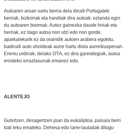
Autoaren aroan sartu berria dela dirudi Portugalek:
berriak, bizkorrak eta handiak dira autoak: eztanda egin
du autoaren boomak. Autoz gainezka daude hiriak eta
herriak, ez dago autoa non utzi edo non gorde,
aparkalekurik ez da oraindik autoen arabera egokitu,
badirudi auto uholdeak aurre hartu diola aurreikuspenari.
Eremu urdinak, delako OTA, ez dira garestiegiak, autoa
erosteko erraztasunak emanez edo.
ALENTEJO
Gutxitzen, desagertzen joan da eukaliptoa, paisaia berri
bati leku emateko. Dehesa edo larre-lautadak ditugu