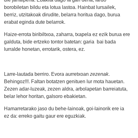
borobiletan bildu eta lotua lastoa. Hainbat lursailek,
berriz, utzitakoak dirudite, belarra horitua dago, burua
erabat eginda dute belarrok.
Haize-errota
biribiltxoa, zaharra,
txapela ez ezik burua ere
galduta, bide ertzeko tontor batetan: garia bai bada
lurralde honetan, errotarik, ostera, ez.
Larre-lautada berriro. Evora aurretxoan
zezenak
.
Behingoz!!!. Faltan botatzen genituen lur mota hauetan.
Zezen adar-luzeak, zezen aldra, arbolapetan barreiatuta,
belar lehor horitan, galsoro ebakietan.
Hamarretarako jaso du behe-lainoak, goi-lainorik ere ia
ez da: erreko gaitu gaur ere eguzkiak.