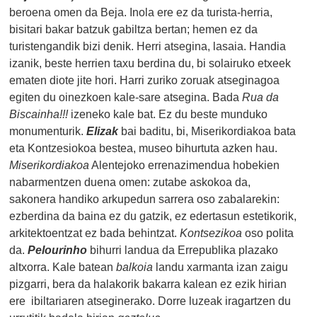
beroena omen da Beja. Inola ere ez da turista-herria,
bisitari bakar batzuk gabiltza bertan; hemen ez da
turistengandik bizi denik. Herri atsegina, lasaia. Handia
izanik, beste herrien taxu berdina du, bi solairuko etxeek
ematen diote jite hori. Harri zuriko zoruak atseginagoa
egiten du oinezkoen kale-sare atsegina. Bada
Rua da
Biscainha!!!
izeneko kale bat.
Ez du beste munduko
monumenturik.
Elizak
bai baditu, bi, Miserikordiakoa bata
eta Kontzesiokoa bestea, museo bihurtuta azken hau.
Miserikordiakoa
Alentejoko errenazimendua hobekien
nabarmentzen duena omen: zutabe askokoa da,
sakonera handiko arkupedun sarrera oso zabalarekin:
ezberdina da baina ez du gatzik, ez edertasun estetikorik,
arkitektoentzat ez bada behintzat.
Kontsezikoa
oso polita
da.
Pelourinho
bihurri landua da Errepublika plazako
altxorra. Kale batean
balkoia
landu xarmanta izan zaigu
pizgarri, bera da halakorik bakarra kalean ez ezik hirian
ere ibiltariaren atseginerako. Dorre luzeak iragartzen du