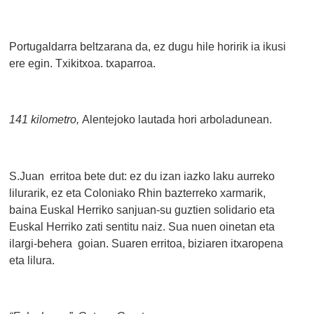
Portugaldarra beltzarana da, ez dugu hile horirik ia ikusi
ere egin. Txikitxoa. txaparroa.
141 kilometro,
Alentejoko
lautada hori arboladunean.
S.Juan erritoa bete dut: ez du izan iazko laku aurreko
lilurarik, ez eta Coloniako Rhin bazterreko xarmarik,
baina Euskal Herriko sanjuan-su guztien solidario eta
Euskal Herriko zati sentitu naiz. Sua nuen oinetan eta
ilargi-behera goian. Suaren erritoa, biziaren itxaropena
eta lilura.