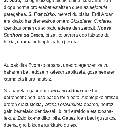
S. Joao,
itxi egin dizkigu ateak, baina ikusi ahal izan
diogu horma oro erabat estaltzen duen
azulejoteria
paregabea.
S. Franzizko,
merezi du bisita, Erdi Aroan
eraikitako handienetakoa omen:
Gizadiaren Ondarea
izendatu omen dute; badu ederra den zerbait.
Nossa
Senhora da Graça,
bi zatiko sarrera edo fatxada du,
bitxia, erromatar tenplu baten jitekoa.
Autoak dira Evorako orbana, uneoro agertzen zaizu
bakarren bat, edozein kaletan zabiltzala, gozamenaren
xarma eta lilura hautsiz.
S. Juanetan gaudenez
feria erraldoia
dute hiri
barrenean
:
herri oso bat da feria bera, Alentejoko artisau
ororen erakustokia,
artisau erakusketa
oparoa, horrez
gain bestelako denda-sail ibiltari erraldoia eta txosna-
lekua. Zaldiko-maldiko pila. Gauez joan bedi gustukoa
duena, giro bikaina aurkituko du eta.