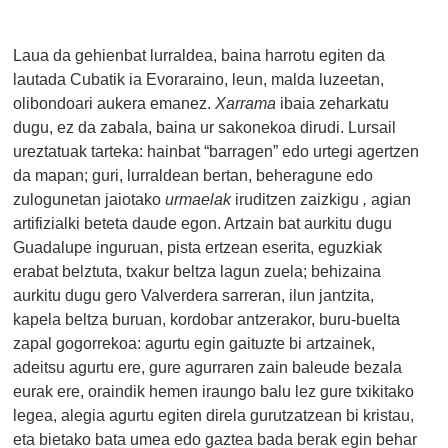
Laua da gehienbat lurraldea, baina harrotu egiten da
lautada Cubatik ia Evoraraino, leun, malda luzeetan,
olibondoari aukera emanez.
Xarrama
ibaia zeharkatu
dugu, ez da zabala, baina ur sakonekoa dirudi. Lursail
ureztatuak tarteka: hainbat “barragen” edo urtegi agertzen
da mapan; guri, lurraldean bertan, beheragune edo
zulogunetan jaiotako
urmaelak
iruditzen zaizkigu
,
agian
artifizialki beteta daude egon. Artzain bat aurkitu dugu
Guadalupe inguruan, pista ertzean eserita, eguzkiak
erabat belztuta, txakur beltza lagun zuela; behizaina
aurkitu dugu gero Valverdera sarreran, ilun jantzita,
kapela beltza buruan, kordobar antzerakor, buru-buelta
zapal gogorrekoa: agurtu egin gaituzte bi artzainek,
adeitsu agurtu ere, gure agurraren zain baleude bezala
eurak ere, oraindik hemen iraungo balu lez gure txikitako
legea, alegia agurtu egiten direla gurutzatzean bi kristau,
eta bietako bata umea edo gaztea bada berak egin behar