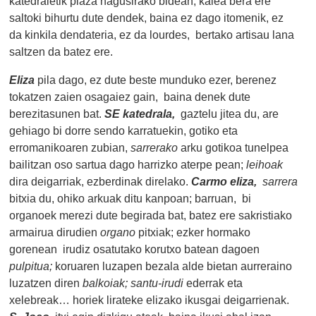
katedraletik plaza nagusirako bidean, kalea bera ere
saltoki bihurtu dute dendek, baina ez dago itomenik, ez
da kinkila dendateria, ez da lourdes, bertako artisau lana
saltzen da batez ere.
Eliza
pila dago, ez dute beste munduko ezer, berenez
tokatzen zaien osagaiez gain, baina denek dute
berezitasunen bat.
SE katedrala,
gaztelu jitea du, are
gehiago bi dorre sendo karratuekin, gotiko eta
erromanikoaren zubian,
sarrerako
arku gotikoa tunelpea
bailitzan oso sartua dago harrizko aterpe pean;
leihoak
dira deigarriak, ezberdinak direlako.
Carmo eliza,
sarrera
bitxia du,
ohiko arkuak ditu kanpoan; barruan, bi
organoek merezi dute begirada bat, batez ere sakristiako
armairua dirudien
organo
pitxiak; ezker hormako
gorenean irudiz osatutako korutxo batean dagoen
pulpitua;
koruaren luzapen bezala alde bietan aurreraino
luzatzen diren
balkoiak;
santu-irudi
ederrak eta
xelebreak… horiek lirateke elizako ikusgai deigarrienak.