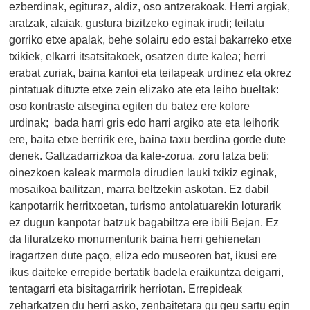
ezberdinak, egituraz, aldiz, oso antzerakoak. Herri argiak,
aratzak, alaiak, gustura bizitzeko eginak irudi; teilatu
gorriko etxe apalak, behe solairu edo estai bakarreko etxe
txikiek, elkarri itsatsitakoek, osatzen dute kalea; herri
erabat zuriak, baina kantoi eta teilapeak urdinez eta okrez
pintatuak dituzte etxe zein elizako ate eta leiho bueltak:
oso kontraste atsegina egiten du batez ere kolore
urdinak; bada harri gris edo harri argiko ate eta leihorik
ere, baita etxe berririk ere, baina taxu berdina gorde dute
denek. Galtzadarrizkoa da kale-zorua, zoru latza beti;
oinezkoen kaleak marmola dirudien lauki txikiz eginak,
mosaikoa bailitzan, marra beltzekin askotan. Ez dabil
kanpotarrik herritxoetan, turismo antolatuarekin loturarik
ez dugun kanpotar batzuk bagabiltza ere ibili Bejan. Ez
da liluratzeko monumenturik baina herri gehienetan
iragartzen dute paço,
eliza edo museoren bat,
ikusi ere
ikus daiteke errepide bertatik badela eraikuntza deigarri,
tentagarri eta bisitagarririk herriotan. Errepideak
zeharkatzen du herri asko, zenbaitetara gu geu sartu egin