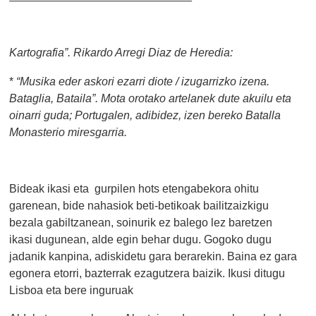
Kartografia”. Rikardo Arregi Diaz de Heredia:
*
“Musika eder askori ezarri diote / izugarrizko izena.
Bataglia, Bataila”. Mota orotako artelanek dute akuilu eta
oinarri guda; Portugalen, adibidez, izen bereko Batalla
Monasterio miresgarria.
Bideak ikasi eta gurpilen hots etengabekora ohitu
garenean, bide nahasiok beti-betikoak bailitzaizkigu
bezala gabiltzanean, soinurik ez balego lez baretzen
ikasi dugunean, alde egin behar dugu. Gogoko dugu
jadanik kanpina, adiskidetu gara berarekin. Baina ez gara
egonera etorri, bazterrak ezagutzera baizik. Ikusi ditugu
Lisboa eta bere inguruak