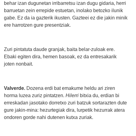
behar izan dugunetan irribarretsu izan dugu gidaria, herri
barruetan zein errepide estuetan, inolako betozko ilunik
gabe. Ez da ia gazterik ikusten. Gazteei ez die jakin minik
ere harrotzen gure presentziak.
Zuri pintatuta daude granjak, baita belar-zuloak ere.
Ebaki egiten dira, hemen basoak, ez da entresakarik
joten nonbait.
Valverde.
Dozena erdi bat emakume heldu ari ziren
horma luzea zuriz pintatzen.
Hilerri
bitxia du,
erdian bi
erreskadan jasotako dorretxo zuri batzuk sortarazten dute
gure jakin-mina: hezurtegiak dira, lurpetik hezurrak atera
ondoren gorde nahi dutenen kutxa zuriak.