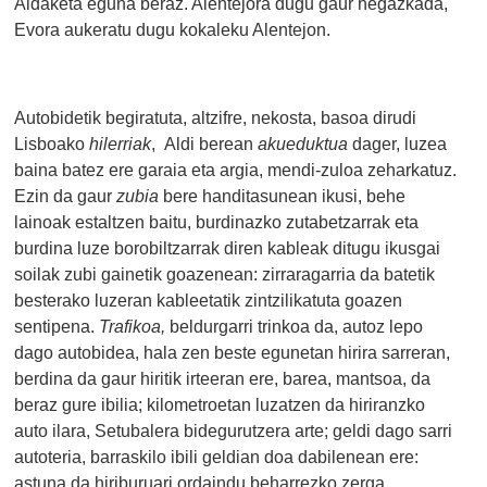
Aldaketa eguna beraz. Alentejora dugu gaur hegazkada,
Evora
aukeratu dugu kokaleku Alentejon.
Autobidetik begiratuta, altzifre, nekosta, basoa dirudi
Lisboako
hilerriak
, Aldi berean
akueduktua
dager, luzea
baina batez ere garaia eta argia, mendi-zuloa zeharkatuz.
Ezin da gaur
zubia
bere handitasunean ikusi, behe
lainoak estaltzen baitu, burdinazko zutabetzarrak eta
burdina luze borobiltzarrak diren kableak ditugu ikusgai
soilak zubi gainetik goazenean: zirraragarria da batetik
besterako luzeran kableetatik zintzilikatuta goazen
sentipena.
Trafikoa,
beldurgarri trinkoa da, autoz lepo
dago autobidea, hala zen beste egunetan hirira sarreran,
berdina da gaur hiritik irteeran ere, barea, mantsoa, da
beraz gure ibilia; kilometroetan luzatzen da hiriranzko
auto ilara, Setubalera bidegurutzera arte; geldi dago sarri
autoteria, barraskilo ibili geldian doa dabilenean ere:
astuna da hiriburuari ordaindu beharrezko zerga.