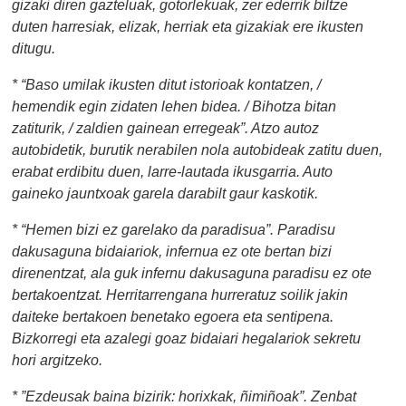
gizaki diren gazteluak, gotorlekuak, zer ederrik biltze
duten harresiak, elizak, herriak eta gizakiak ere ikusten
ditugu.
* “Baso umilak ikusten ditut istorioak kontatzen, /
hemendik egin zidaten lehen bidea. / Bihotza bitan
zatiturik, / zaldien gainean erregeak”. Atzo autoz
autobidetik, burutik nerabilen nola autobideak zatitu duen,
erabat erdibitu duen, larre-lautada ikusgarria. Auto
gaineko jauntxoak garela darabilt gaur kaskotik.
* “Hemen bizi ez garelako da paradisua”. Paradisu
dakusaguna bidaiariok, infernua ez ote bertan bizi
direnentzat, ala guk infernu dakusaguna paradisu ez ote
bertakoentzat. Herritarrengana hurreratuz soilik jakin
daiteke bertakoen benetako egoera eta sentipena.
Bizkorregi eta azalegi goaz bidaiari hegalariok sekretu
hori argitzeko.
* ”Ezdeusak baina bizirik: horixkak, ñimiñoak”. Zenbat