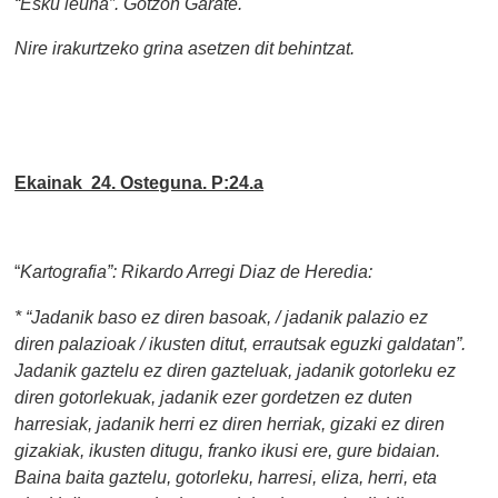
“Esku leuna”. Gotzon Garate.
Nire irakurtzeko grina asetzen dit behintzat.
Ekainak 24. Osteguna. P:24.a
“
Kartografia”: Rikardo Arregi Diaz de Heredia:
* “Jadanik baso ez diren basoak, / jadanik palazio ez
diren palazioak / ikusten ditut, errautsak eguzki galdatan”.
Jadanik gaztelu ez diren gazteluak, jadanik gotorleku ez
diren gotorlekuak, jadanik ezer gordetzen ez duten
harresiak, jadanik herri ez diren herriak, gizaki ez diren
gizakiak, ikusten ditugu, franko ikusi ere, gure bidaian.
Baina baita gaztelu, gotorleku, harresi, eliza, herri, eta