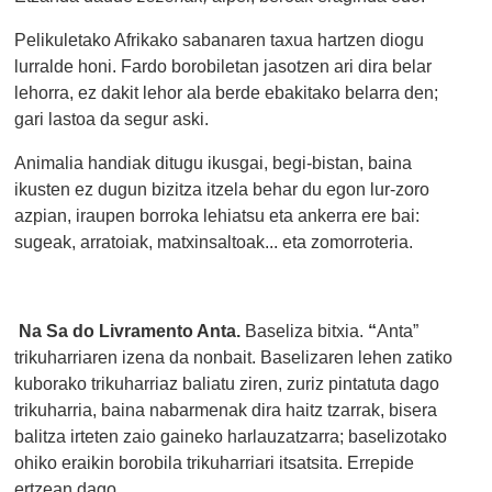
Pelikuletako Afrikako sabanaren taxua hartzen diogu
lurralde honi. Fardo borobiletan jasotzen ari dira belar
lehorra, ez dakit lehor ala berde ebakitako belarra den;
gari lastoa da segur aski.
Animalia handiak ditugu ikusgai, begi-bistan, baina
ikusten ez dugun bizitza itzela behar du egon lur-zoro
azpian, iraupen borroka lehiatsu eta ankerra ere bai:
sugeak, arratoiak, matxinsaltoak... eta zomorroteria.
Na Sa do Livramento Anta.
Baseliza bitxia.
“
Anta”
trikuharriaren izena da nonbait. Baselizaren lehen zatiko
kuborako trikuharriaz baliatu ziren, zuriz pintatuta dago
trikuharria, baina nabarmenak dira haitz tzarrak, bisera
balitza irteten zaio gaineko harlauzatzarra; baselizotako
ohiko eraikin borobila trikuharriari itsatsita. Errepide
ertzean dago.