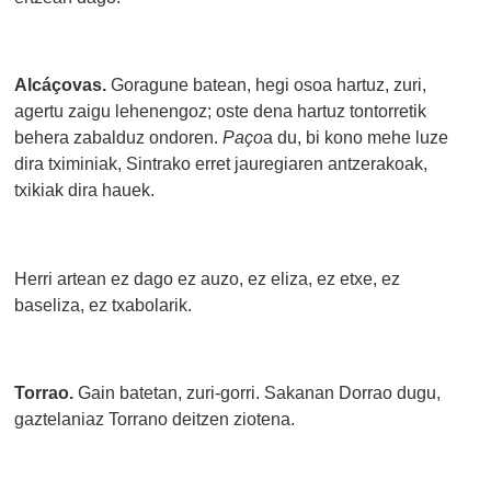
Alcáçovas.
Goragune batean, hegi osoa hartuz, zuri,
agertu zaigu lehenengoz; oste dena hartuz tontorretik
behera zabalduz ondoren.
Paço
a du, bi kono mehe luze
dira tximiniak, Sintrako erret jauregiaren antzerakoak,
txikiak dira hauek.
Herri artean ez dago ez auzo, ez eliza, ez etxe, ez
baseliza, ez txabolarik.
Torrao.
Gain batetan, zuri-gorri. Sakanan Dorrao dugu,
gaztelaniaz Torrano deitzen ziotena.