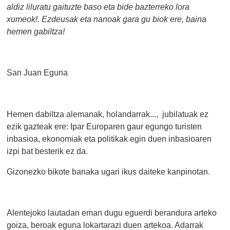
aldiz liluratu gaituzte baso eta bide bazterreko lora
xumeok!. Ezdeusak eta nanoak gara gu biok ere, baina
hemen gabiltza!
San Juan Eguna
Hemen dabiltza alemanak, holandarrak..., jubilatuak ez
ezik gazteak ere: Ipar Europaren gaur egungo turisten
inbasioa, ekonomiak eta politikak egin duen inbasioaren
izpi bat besterik ez da.
Gizonezko bikote banaka ugari ikus daiteke kanpinotan.
Alentejoko lautadan eman dugu eguerdi berandura arteko
goiza, beroak eguna lokartarazi duen artekoa. Adarrak