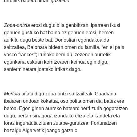
urrutitik badela hirian
gaztelua
.
Zopa-ontzia
erosi dugu: bila genbiltzan, Iparrean ikusi
genuen gustuko bat baina ez genuen erosi, hemen
aurkitu dugu beste bat. Donostian egondakoa da
saltzailea, Baionara bidean omen du familia, “en el pais
vasco-frances”; Iruñako berri du, zezenen aurretik
egunkaria eskuan korritzearen keinua egin digu,
sanferminetara joateko irrikaz dago.
Mertola
aitatu digu zopa-ontzi saltzaileak: Guadiana
ibaiaren ondoan kokatua, oso polita omen da, batez ere
beroa. Egon ginen aurreko batean: herri zuria gogoratzen
dugu, bertan sinagoga izandako eliza eta kandela eta
loraz inguratuta zituen zutabe-gurutzea. Fortunatzen
bazaigu Algarvetik joango gatzaio.