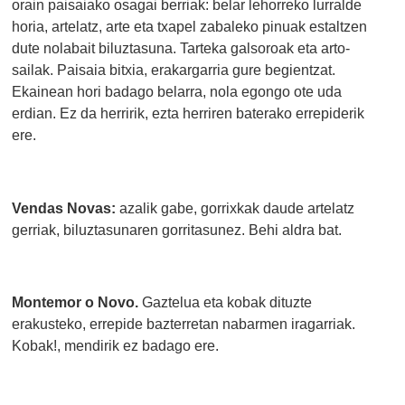
orain paisaiako osagai berriak: belar lehorreko lurralde
horia, artelatz, arte eta txapel zabaleko pinuak estaltzen
dute nolabait biluztasuna. Tarteka galsoroak eta arto-
sailak. Paisaia bitxia, erakargarria gure begientzat.
Ekainean hori badago belarra, nola egongo ote uda
erdian. Ez da herririk, ezta herriren baterako errepiderik
ere.
Vendas Novas:
azalik gabe, gorrixkak daude artelatz
gerriak, biluztasunaren gorritasunez. Behi aldra bat.
Montemor o Novo.
Gaztelua eta kobak dituzte
erakusteko, errepide bazterretan nabarmen iragarriak.
Kobak!, mendirik ez badago ere.