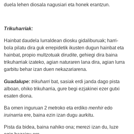
duela lehen diosala nagusiari eta honek erantzun.
Trikuharriak:
Hainbat daudela lurraldean diosku gidaliburuak; harri-
bola pilatu dira guk errepidetik ikusten dugun hainbat eta
hainbat, propio multzotuak dirudite, gehiegi dira baina
trikuharriak izateko, agian naturaren lana dira, agian lurra
garbitu behar izan duen nekazariarena.
Guadalupe:
trikuharri
bat, sasiak erdi janda dago pista
alboan, ohiko trikuharria, gure begi ezjakinei ezer gutxi
esaten diona.
Ba omen inguruan 2 metroko eta erdiko
menhir
edo
iruinarria
ere, baina ezin izan dugu aurkitu.
Pista da bidea, baina nahiko ona; merezi izan du, luze
egin bazaigu ere.