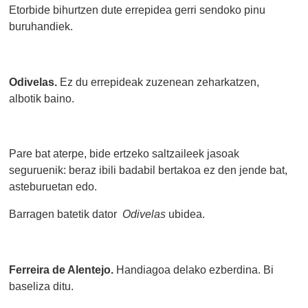
Etorbide bihurtzen dute errepidea gerri sendoko pinu
buruhandiek.
Odivelas.
Ez du errepideak zuzenean zeharkatzen,
albotik baino.
Pare bat aterpe, bide ertzeko saltzaileek jasoak
seguruenik: beraz ibili badabil bertakoa ez den jende bat,
asteburuetan edo.
Barragen batetik dator
Odivelas
ubidea.
Ferreira de Alentejo.
Handiagoa delako ezberdina. Bi
baseliza ditu.