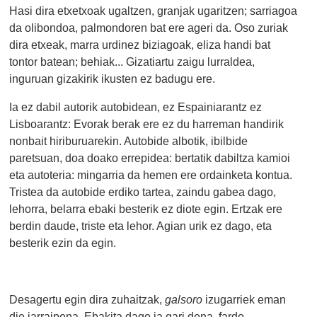
Hasi dira etxetxoak ugaltzen, granjak ugaritzen; sarriagoa
da olibondoa, palmondoren bat ere ageri da. Oso zuriak
dira etxeak, marra urdinez biziagoak, eliza handi bat
tontor batean; behiak... Gizatiartu zaigu lurraldea,
inguruan gizakirik ikusten ez badugu ere.
Ia ez dabil autorik autobidean, ez Espainiarantz ez
Lisboarantz: Evorak berak ere ez du harreman handirik
nonbait hiriburuarekin. Autobide albotik, ibilbide
paretsuan, doa doako errepidea: bertatik dabiltza kamioi
eta autoteria: mingarria da hemen ere ordainketa kontua.
Tristea da autobide erdiko tartea, zaindu gabea dago,
lehorra, belarra ebaki besterik ez diote egin. Ertzak ere
berdin daude, triste eta lehor. Agian urik ez dago, eta
besterik ezin da egin.
Desagertu egin dira zuhaitzak,
galsoro
izugarriek eman
die jarraipena. Ebakita dago ia gari dena, fardo