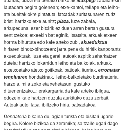
apartak; plaza eta bertako balkoiak
ikuspegi
zabalarekin
lautadara begira goienean; etxe-kantoi, teilape eta leiho-
ate bueltak okre pintatuta, fatxadak zuritasunaren zuriz
brist, harrizko etxe aunitz;
plaza,
luze zabala,
arkupeduna, ezer bitxirik ez duen arren bertan gustura
sentitzekoa; etxeekin bat eginik, itsatsita, arkuak etxeen
horma bihurtuta edo kale arteko zubi,
akueduktua
hiriaren bihotz-bihotzean; jarraipena du hiritik kanporantz
akueduktuak, luze eta garai, autoak azpitik zeharkatzen
dutela; harrizko lokarridun leiho eta balkoiak, arkuak,
etxetxoetako atetxo gotikoak, patioak, iturriak,
erromatar
tenpluaren
hondakinak, leiho-balkoietako burdinateria,
harzola, mila zoko eta xehetasun, gustuko
dituenentzako...: erakargarria da kale arteko ibilgua,
edozein kale hartzen duzula aurkituko duzu zerbait.
Autoak auto, lasai ibiltzeko hiria, patxadakoa.
Dendateria
bikaina du, agian turista eta bisitari ugariei
begira. Kolore bizikoa da zeramika; saltzaile ugari dago