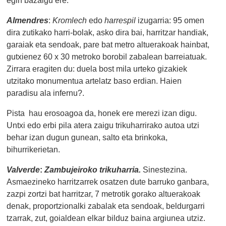
Almendres
:
Kromlech
edo
harrespil
izugarria:
95 omen
dira zutikako harri-bolak, asko dira bai, harritzar handiak,
garaiak eta sendoak, pare bat metro altuerakoak hainbat,
gutxienez 60 x 30 metroko borobil zabalean barreiatuak.
Zirrara eragiten du: duela bost mila urteko gizakiek
utzitako monumentua artelatz baso erdian. Haien
paradisu ala infernu?.
Pista hau erosoagoa da, honek ere merezi izan digu.
Untxi edo erbi pila atera zaigu trikuharrirako autoa utzi
behar izan dugun gunean, salto eta brinkoka,
bihurrikerietan.
Valverde
:
Zambujeiroko trikuharria.
Sinestezina.
Asmaezineko harritzarrek osatzen dute barruko ganbara,
zazpi zortzi bat harritzar, 7 metrotik gorako altuerakoak
denak, proportzionalki zabalak eta sendoak, beldurgarri
tzarrak, zut, goialdean elkar bilduz baina argiunea utziz.