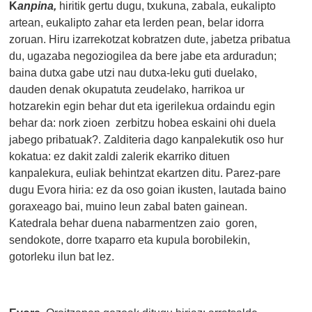
K
anpina,
hiritik gertu dugu, txukuna, zabala, eukalipto
artean, eukalipto zahar eta lerden pean, belar idorra
zoruan. Hiru izarrekotzat kobratzen dute, jabetza pribatua
du, ugazaba negoziogilea da bere jabe eta arduradun;
baina dutxa gabe utzi nau dutxa-leku guti duelako,
dauden denak okupatuta zeudelako, harrikoa ur
hotzarekin egin behar dut eta igerilekua ordaindu egin
behar da: nork zioen zerbitzu hobea eskaini ohi duela
jabego pribatuak?. Zalditeria dago kanpalekutik oso hur
kokatua: ez dakit zaldi zalerik ekarriko dituen
kanpalekura, euliak behintzat ekartzen ditu. Parez-pare
dugu Evora hiria: ez da oso goian ikusten, lautada baino
goraxeago bai, muino leun zabal baten gainean.
Katedrala behar duena nabarmentzen zaio goren,
sendokote, dorre txaparro eta kupula borobilekin,
gotorleku ilun bat lez.