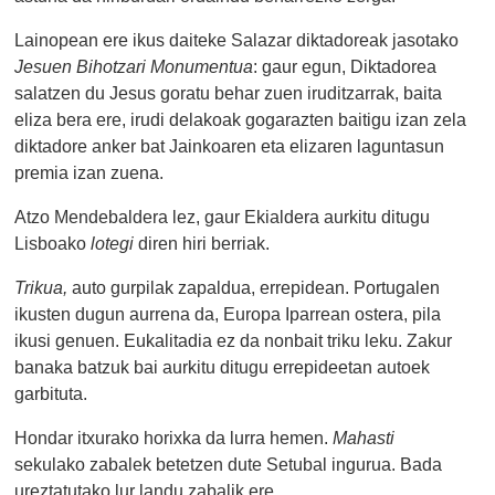
Lainopean ere ikus daiteke Salazar diktadoreak jasotako
Jesuen Bihotzari Monumentua
: gaur egun, Diktadorea
salatzen du Jesus goratu behar zuen iruditzarrak, baita
eliza bera ere, irudi delakoak gogarazten baitigu izan zela
diktadore anker bat Jainkoaren eta elizaren laguntasun
premia izan zuena.
Atzo Mendebaldera lez, gaur Ekialdera aurkitu ditugu
Lisboako
lotegi
diren hiri berriak.
Trikua,
auto gurpilak zapaldua, errepidean. Portugalen
ikusten dugun aurrena da, Europa Iparrean ostera, pila
ikusi genuen. Eukalitadia ez da nonbait triku leku. Zakur
banaka batzuk bai aurkitu ditugu errepideetan autoek
garbituta.
Hondar itxurako horixka da lurra hemen.
Mahasti
sekulako zabalek betetzen dute Setubal ingurua. Bada
ureztatutako lur landu zabalik ere.