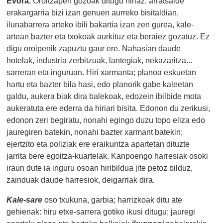
Evora.
Oroitzapen gozoak ditugu hiriaz: arratsalde
erakargarria bizi izan genuen aurreko bisitaldian,
ilunabarrera arteko ibili bakartia izan zen gurea, kale-
artean bazter eta txokoak aurkituz eta beraiez gozatuz. Ez
digu oroipenik zapuztu gaur ere. Nahasian daude
hotelak, industria zerbitzuak, lantegiak, nekazaritza...
sarreran eta inguruan. Hiri xarmanta; planoa eskuetan
hartu eta bazter bila hasi, edo planorik gabe kaleetan
galdu, aukera biak dira balekoak, edozein ibilbide mota
aukeratuta ere ederra da hiriari bisita. Edonon du zerikusi,
edonon zeri begiratu, nonahi egingo duzu topo eliza edo
jauregiren batekin, nonahi bazter xarmant batekin;
ejertzito eta poliziak ere eraikuntza apartetan dituzte
jarrita bere egoitza-kuartelak. Kanpoengo harresiak osoki
iraun dute ia inguru osoan hiribildua jite petoz bilduz,
zainduak daude harresiok, deigarriak dira.
Kale-sare
oso txukuna, garbia; harrizkoak ditu ate
gehienak: hiru etxe-sarrera gotiko ikusi ditugu; jauregi