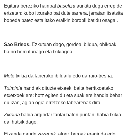
Egitura bereziko hainbat
baseliza
aurkitu dugu errepide
ertzetan: kubo itxurako bat dute sarrera, jarraian itsatsita
bobeda batez estalitako eraikin borobil bat du osagai.
Sao Brisos.
Ezkutuan dago, gordea, bildua, ohikoak
baino herri ilunago eta txikiagoa.
Mot
o txikia da lanerako ibilgailu edo garraio-tresna.
Tximinia
handiak dituzte etxeek, baita herritxoetako
etxetxoek ere: hotz egiten du eta suak ere handia behar
du izan, agian ogia erretzeko labearenak dira.
Zikoina
habia argindar tantai baten puntan: habia txikia
da, hutsik dago.
Etzanda daude
zezenak,
alper, beroak eraginda edo.