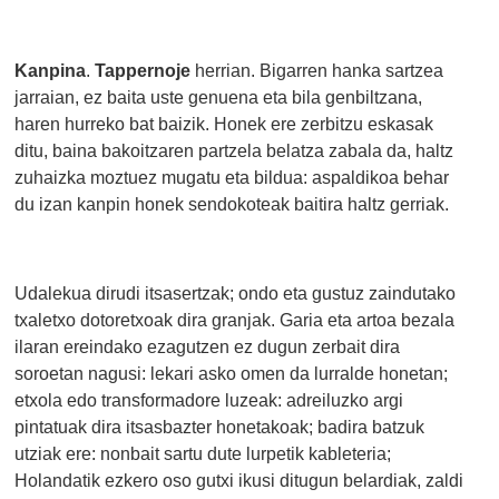
Kanpina
.
Tappernoje
herrian. Bigarren hanka sartzea
jarraian, ez baita uste genuena eta bila genbiltzana,
haren hurreko bat baizik. Honek ere zerbitzu eskasak
ditu, baina bakoitzaren partzela belatza zabala da, haltz
zuhaizka moztuez mugatu eta bildua: aspaldikoa behar
du izan kanpin honek sendokoteak baitira haltz gerriak.
Udalekua dirudi itsasertzak; ondo eta gustuz zaindutako
txaletxo dotoretxoak dira granjak. Garia eta artoa bezala
ilaran ereindako ezagutzen ez dugun zerbait dira
soroetan nagusi: lekari asko omen da lurralde honetan;
etxola edo transformadore luzeak: adreiluzko argi
pintatuak dira itsasbazter honetakoak; badira batzuk
utziak ere: nonbait sartu dute lurpetik kableteria;
Holandatik ezkero oso gutxi ikusi ditugun belardiak, zaldi