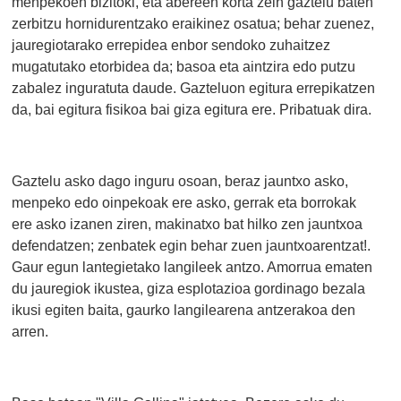
menpekoen bizitoki, eta abereen korta zein gaztelu baten
zerbitzu hornidurentzako eraikinez osatua; behar zuenez,
jauregiotarako errepidea enbor sendoko zuhaitzez
mugatutako etorbidea da; basoa eta aintzira edo putzu
zabalez inguratuta daude. Gazteluon egitura errepikatzen
da, bai egitura fisikoa bai giza egitura ere. Pribatuak dira.
Gaztelu asko dago inguru osoan, beraz jauntxo asko,
menpeko edo oinpekoak ere asko, gerrak eta borrokak
ere asko izanen ziren, makinatxo bat hilko zen jauntxoa
defendatzen; zenbatek egin behar zuen jauntxoarentzat!.
Gaur egun lantegietako langileek antzo. Amorrua ematen
du jauregiok ikustea, giza esplotazioa gordinago bezala
ikusi egiten baita, gaurko langilearena antzerakoa den
arren.