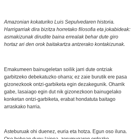
Amazonian kokaturiko Luis Sepulvedaren historia.
Harrigarriak dira bizitza horretako filosofia eta jokabideak:
asmakizunak dirudite baina errealak behar dute giro
hortaz ari den orok baitakartza antzerako kontakizunak.
Emakumeen bainugeletan soilik jarri dute ontziak
garbitzeko debekatuzko oharra; ez zaie burutik ere pasa
gizonezkook ontzi-garbiketa egin dezakegunik. Oharrik
gabe, lasaiago egin dut nik gizonezkoon bainugelako
konketan ontzi-garbiketa, erabat hondatuta baitago
arraskako harria.
Asteburuak ohi duenez, euria eta hotza. Egun oso iluna.
Oso behean dugu lainoa, zerumugaren ordezko,