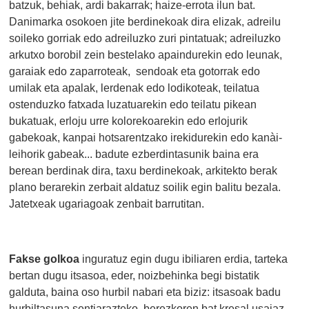
batzuk, behiak, ardi bakarrak; haize-errota ilun bat.
Danimarka osokoen jite berdinekoak dira elizak, adreilu
soileko gorriak edo adreiluzko zuri pintatuak; adreiluzko
arkutxo borobil zein bestelako apaindurekin edo leunak,
garaiak edo zaparroteak, sendoak eta gotorrak edo
umilak eta apalak, lerdenak edo lodikoteak, teilatua
ostenduzko fatxada luzatuarekin edo teilatu pikean
bukatuak, erloju urre kolorekoarekin edo erlojurik
gabekoak, kanpai hotsarentzako irekidurekin edo kanài-
leihorik gabeak... badute ezberdintasunik baina era
berean berdinak dira, taxu berdinekoak, arkitekto berak
plano berarekin zerbait aldatuz soilik egin balitu bezala.
Jatetxeak ugariagoak zenbait barrutitan.
Fakse golkoa
inguratuz egin dugu ibiliaren erdia, tarteka
bertan dugu itsasoa, eder, noizbehinka begi bistatik
galduta, baina oso hurbil nabari eta biziz: itsasoak badu
hurbiltasuna sentiarazteko berezkoren bat kresal usaiaz