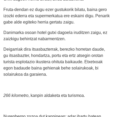
Fruta-dendan ez dugu ezer gustukorik bilatu, baina gero
izozki ederra eta supermerkatua ere eskaini digu. Penarik
gabe alde egiteko herria gertatu zaigu.
Danimarka osoan hotel gutxi dagoela iruditzen zaigu, ez
zaizkigu behintzat nabarmentzen.
Deigarriak dira itsasbazterrak, berezko horretan daude,
gu itsasbazter, hondartza, portu eta ertz atsegin orotan
turista esplotazio ikustera ohituta baikaude. Etxetxoak
egon badaude baina gehienak behe solairukoak, bi
solairukoa da garaiena.
266 kilometro
, kanpin aldaketa eta turismoa.
Nurenbergo zozoa dut kanpinean: adar ihartu batean,