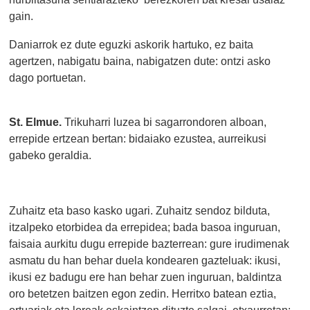
gain.
Daniarrok ez dute eguzki askorik hartuko, ez baita
agertzen, nabigatu baina, nabigatzen dute: ontzi asko
dago portuetan.
St. Elmue.
Trikuharri luzea bi sagarrondoren alboan,
errepide ertzean bertan: bidaiako ezustea, aurreikusi
gabeko geraldia.
Zuhaitz eta baso kasko ugari. Zuhaitz sendoz bilduta,
itzalpeko etorbidea da errepidea; bada basoa inguruan,
faisaia aurkitu dugu errepide bazterrean: gure irudimenak
asmatu du han behar duela kondearen gazteluak: ikusi,
ikusi ez badugu ere han behar zuen inguruan, baldintza
oro betetzen baitzen egon zedin. Herritxo batean eztia,