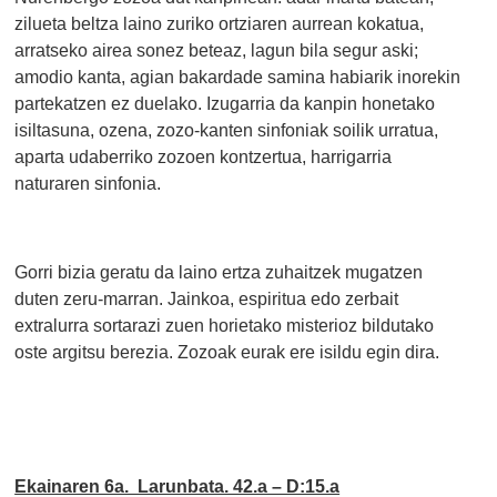
zilueta beltza laino zuriko ortziaren aurrean kokatua,
arratseko airea sonez beteaz, lagun bila segur aski;
amodio kanta, agian bakardade samina habiarik inorekin
partekatzen ez duelako. Izugarria da kanpin honetako
isiltasuna, ozena, zozo-kanten sinfoniak soilik urratua,
aparta udaberriko zozoen kontzertua, harrigarria
naturaren sinfonia.
Gorri bizia geratu da laino ertza zuhaitzek mugatzen
duten zeru-marran. Jainkoa, espiritua edo zerbait
extralurra sortarazi zuen horietako misterioz bildutako
oste argitsu berezia. Zozoak eurak ere isildu egin dira.
Ekainaren 6a. Larunbata. 42.a – D:15.a