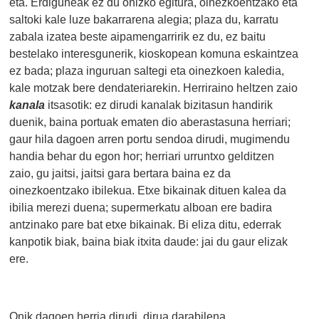
eta. Erdiguneak ez du ohizko egitura, oinezkoentzako eta
saltoki kale luze bakarrarena alegia; plaza du, karratu
zabala izatea beste aipamengarririk ez du, ez baitu
bestelako interesgunerik, kioskopean komuna eskaintzea
ez bada; plaza inguruan saltegi eta oinezkoen kaledia,
kale motzak bere dendateriarekin. Herriraino heltzen zaio
kanala
itsasotik: ez dirudi kanalak bizitasun handirik
duenik, baina portuak ematen dio aberastasuna herriari;
gaur hila dagoen arren portu sendoa dirudi, mugimendu
handia behar du egon hor; herriari urruntxo gelditzen
zaio, gu jaitsi, jaitsi gara bertara baina ez da
oinezkoentzako ibilekua. Etxe bikainak dituen kalea da
ibilia merezi duena; supermerkatu alboan ere badira
antzinako pare bat etxe bikainak. Bi eliza ditu, ederrak
kanpotik biak, baina biak itxita daude: jai du gaur elizak
ere.
Onik dagoen herria dirudi, dirua darabilena.