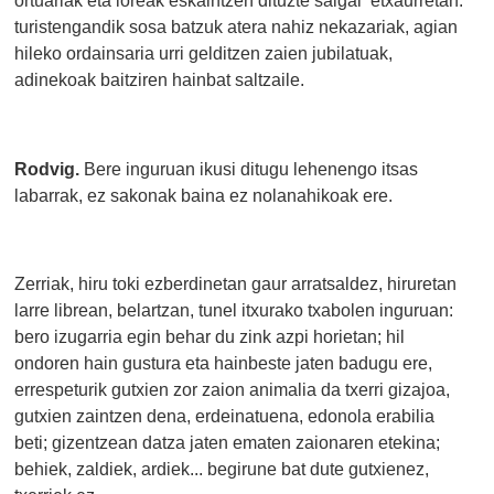
ortuariak eta loreak eskaintzen dituzte salgai etxaurretan:
turistengandik sosa batzuk atera nahiz nekazariak, agian
hileko ordainsaria urri gelditzen zaien jubilatuak,
adinekoak baitziren hainbat saltzaile.
Rodvig.
Bere inguruan ikusi ditugu lehenengo itsas
labarrak, ez sakonak baina ez nolanahikoak ere.
Zerriak, hiru toki ezberdinetan gaur arratsaldez, hiruretan
larre librean, belartzan, tunel itxurako txabolen inguruan:
bero izugarria egin behar du zink azpi horietan; hil
ondoren hain gustura eta hainbeste jaten badugu ere,
errespeturik gutxien zor zaion animalia da txerri gizajoa,
gutxien zaintzen dena, erdeinatuena, edonola erabilia
beti; gizentzean datza jaten ematen zaionaren etekina;
behiek, zaldiek, ardiek... begirune bat dute gutxienez,