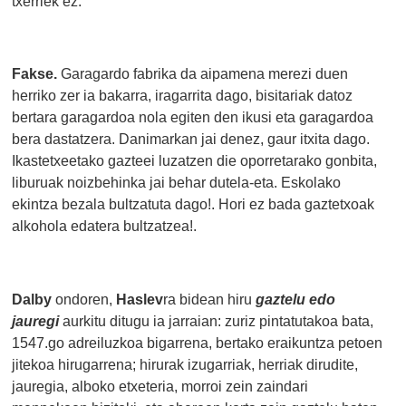
txerriek ez.
Fakse.
Garagardo fabrika da aipamena merezi duen
herriko zer ia bakarra, iragarrita dago, bisitariak datoz
bertara garagardoa nola egiten den ikusi eta garagardoa
bera dastatzera. Danimarkan jai denez, gaur itxita dago.
Ikastetxeetako gazteei luzatzen die oporretarako gonbita,
liburuak noizbehinka jai behar dutela-eta. Eskolako
ekintza bezala bultzatuta dago!. Hori ez bada gaztetxoak
alkohola edatera bultzatzea!.
Dalby
ondoren,
Haslev
ra bidean hiru
gaztelu edo
jauregi
aurkitu ditugu ia jarraian: zuriz pintatutakoa bata,
1547.go adreiluzkoa bigarrena, bertako eraikuntza petoen
jitekoa hirugarrena; hirurak izugarriak, herriak dirudite,
jauregia, alboko etxeteria, morroi zein zaindari