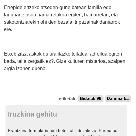
Errepide ertzeko atseden-gune batean familia edo
lagunarte osoa hamarretakoa egiten, hamarretan, eta
sakotontziarekin ohi den bezala: tripazainak daniarrok
ere.
Etxebizitza askok du uralitazko teilatua: adreilua egiten
bada, teila zergatik ez?. Giza kulturen misterioa, azalpen
argia izanen duena.
etiketak:
Bidaiak 98
Danimarka
Iruzkina gehitu
Erantzuna formulario hau betez utzi dezakezu. Formatua