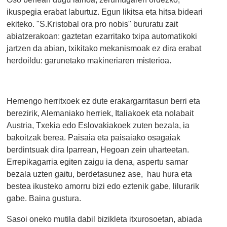
ikuspegia erabat laburtuz. Egun likitsa eta hitsa bideari
ekiteko. "S.Kristobal ora pro nobis" bururatu zait
abiatzerakoan: gaztetan ezarritako txipa automatikoki
jartzen da abian, txikitako mekanismoak ez dira erabat
herdoildu: garunetako makineriaren misterioa.
Hemengo herritxoek ez dute erakargarritasun berri eta
berezirik, Alemaniako herriek, Italiakoek eta nolabait
Austria, Txekia edo Eslovakiakoek zuten bezala, ia
bakoitzak berea. Paisaia eta paisaiako osagaiak
berdintsuak dira Iparrean, Hegoan zein uharteetan.
Errepikagarria egiten zaigu ia dena, aspertu samar
bezala uzten gaitu, berdetasunez ase, hau hura eta
bestea ikusteko amorru bizi edo eztenik gabe, lilurarik
gabe. Baina gustura.
Sasoi oneko mutila dabil bizikleta itxurosoetan, abiada