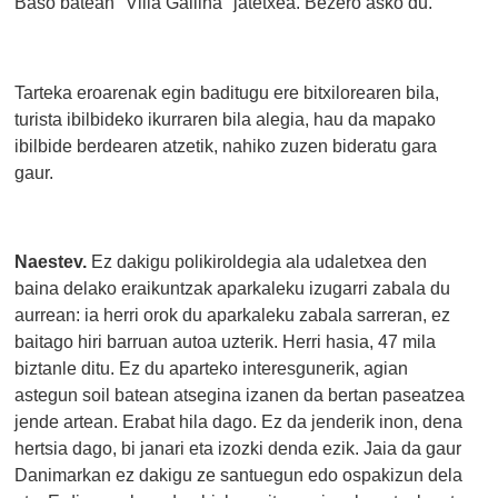
Baso batean "Villa Gallina" jatetxea. Bezero asko du.
Tarteka eroarenak egin baditugu ere bitxilorearen bila,
turista ibilbideko ikurraren bila alegia, hau da mapako
ibilbide berdearen atzetik, nahiko zuzen bideratu gara
gaur.
Naestev.
Ez dakigu polikiroldegia ala udaletxea den
baina delako eraikuntzak aparkaleku izugarri zabala du
aurrean: ia herri orok du aparkaleku zabala sarreran, ez
baitago hiri barruan autoa uzterik. Herri hasia, 47 mila
biztanle ditu. Ez du aparteko interesgunerik, agian
astegun soil batean atsegina izanen da bertan paseatzea
jende artean. Erabat hila dago. Ez da jenderik inon, dena
hertsia dago, bi janari eta izozki denda ezik. Jaia da gaur
Danimarkan ez dakigu ze santuegun edo ospakizun dela