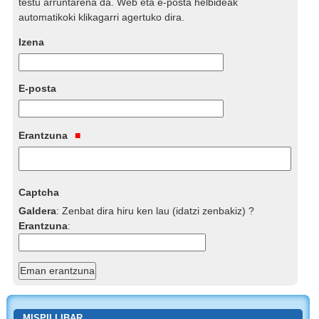
testu arruntarena da. Web eta e-posta helbideak
automatikoki klikagarri agertuko dira.
Izena
E-posta
Erantzuna
Captcha
Galdera
:
Zenbat dira hiru ken lau (idatzi zenbakiz) ?
Erantzuna
:
MISPILLIBAR