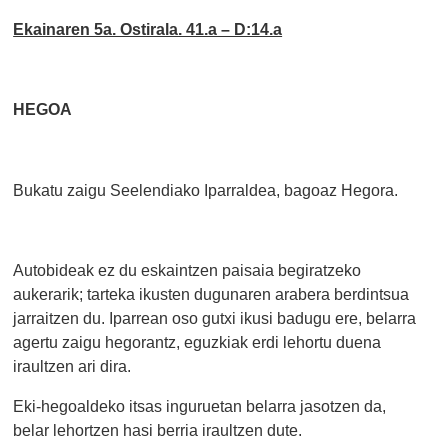
Ekainaren 5a. Ostirala. 41.a – D:14.a
HEGOA
Bukatu zaigu Seelendiako Iparraldea, bagoaz Hegora.
Autobideak ez du eskaintzen paisaia begiratzeko
aukerarik; tarteka ikusten dugunaren arabera berdintsua
jarraitzen du. Iparrean oso gutxi ikusi badugu ere, belarra
agertu zaigu hegorantz, eguzkiak erdi lehortu duena
iraultzen ari dira.
Eki-hegoaldeko itsas inguruetan belarra jasotzen da,
belar lehortzen hasi berria iraultzen dute.