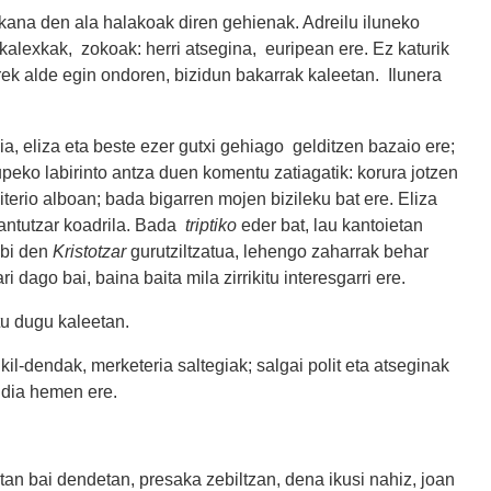
kana den ala halakoak diren gehienak. Adreilu iluneko
 kalexkak, zokoak: herri atsegina, euripean ere. Ez katurik
rrek alde egin ondoren, bizidun bakarrak kaleetan. Ilunera
ia, eliza eta beste ezer gutxi gehiago gelditzen bazaio ere;
rupeko labirinto antza duen komentu zatiagatik: korura jotzen
terio alboan; bada bigarren mojen bizileku bat ere. Eliza
santutzar koadrila. Bada
triptiko
eder bat, lau kantoietan
 bi den
Kristotzar
gurutziltzatua, lehengo zaharrak behar
ri dago bai, baina baita mila zirrikitu interesgarri ere.
tu dugu kaleetan.
kil-dendak, merketeria saltegiak; salgai polit eta atseginak
udia hemen ere.
tan bai dendetan, presaka zebiltzan, dena ikusi nahiz, joan