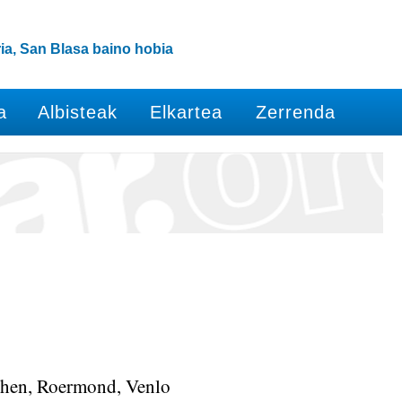
ia, San Blasa baino hobia
a
Albisteak
Elkartea
Zerrenda
hen, Roermond, Venlo