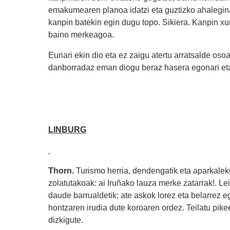
emakumearen planoa idatzi eta guztizko ahalegina e
kanpin batekin egin dugu topo. Sikiera. Kanpin xu
baino merkeagoa.
Euriari ekin dio eta ez zaigu atertu arratsalde os
danborradaz eman diogu beraz hasera egonari eta a
LINBURG
Thorn.
Turismo herria, dendengatik eta aparkaleku
zolatutakoak: ai Iruñako lauza merke zatarrak!. Le
daude barrualdetik; ate askok lorez eta belarrez eg
hontzaren irudia dute koroaren ordez. Teilatu pik
dizkigute.