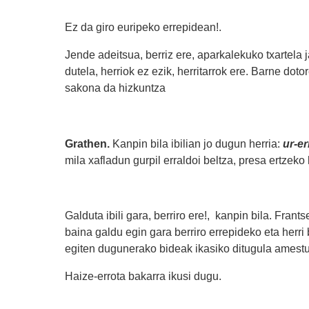
Ez da giro euripeko errepidean!.
Jende adeitsua, berriz ere, aparkalekuko txartela
dutela, herriok ez ezik, herritarrok ere. Barne do
sakona da hizkuntza
Grathen.
Kanpin bila ibilian jo dugun herria:
ur-er
mila xafladun gurpil erraldoi beltza, presa ertzek
Galduta ibili gara, berriro ere!, kanpin bila. Frant
baina galdu egin gara berriro errepideko eta herri 
egiten dugunerako bideak ikasiko ditugula amestu
Haize-errota bakarra ikusi dugu.