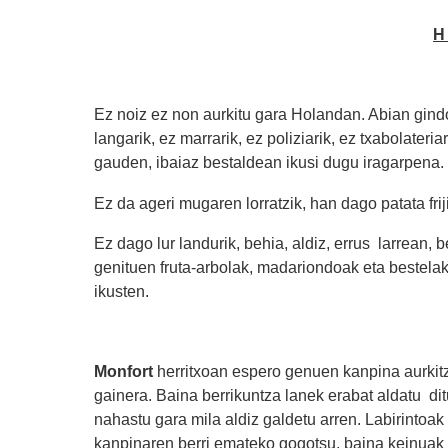
H
Ez noiz ez non aurkitu gara Holandan. Abian gin
langarik, ez marrarik, ez poliziarik, ez txabolate
gauden, ibaiaz bestaldean ikusi dugu iragarpena.
Ez da ageri mugaren lorratzik, han dago patata fr
Ez dago lur landurik, behia, aldiz, errus larrean, b
genituen fruta-arbolak, madariondoak eta bestelakoa
ikusten.
Monfort
herritxoan espero genuen kanpina aurkitz
gainera. Baina berrikuntza lanek erabat aldatu di
nahastu gara mila aldiz galdetu arren. Labirintoak
kanpinaren berri emateko gogotsu, baina keinuak e