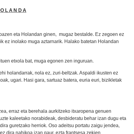
 O L A N D A
doazen eta Holandan ginen, mugaz bestalde. Ez zegoen ez
riarik ez inolako muga aztarnarik. Halako batetan Holandan
ijituen etxola bat, muga egonen zen inguruan.
ehi holandarrak, nola ez, zuri-beltzak. Aspaldi ikusten ez
k, ugari. Hasi gara, sartuaz batera, euria euri, bizikletak
ea, erraz eta berehala aurkitzeko itxaropena genuen
tuzte kaleetako norabideak, desbideratu behar izan dugu eta
 dira guretzako herriok. Oso adeitsu portatu zaigu jendea,
z dira nahikoa izan gaur, ezta frantsesa zekien