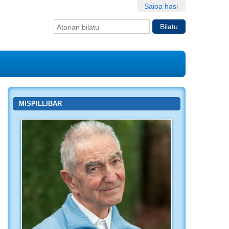
Saioa hasi
Bilatu atarian
Bilaketa
aurreratua…
MISPILLIBAR