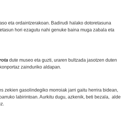
 jaso eta ordaintzerakoan. Badirudi halako dotoretasuna
toretasun hori ezagutu nahi genuke baina muga zabala eta
rota
dute museo eta guzti, uraren bultzada jasotzen duten
o konportaz zainduriko aldapan.
ses zekien gasolindegiko morroiak jarri gaitu herrira bidean,
barruko labirintoan. Aurkitu dugu, azkenik, beti bezala, alde
z.