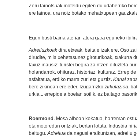
Zeru lainotsuak moteldu egiten du udaberriko ber
ere lainoa, ura noiz botako mehatxupean gauzkala
Egun busti baina aterian atera gara eguneko ibilir
Adreiluzkoak
dira etxeak, baita elizak ere. Oso 
dirudite, mila xehetasunez giroturikoak, txakurra
taxuz inausiz; turistei begira zaintzen dituztela 
holandarrok, ohituraz, historiaz, kulturaz. Errepid
asfaltatua, erdiko marra zuri eta guztiz.
Kanal
zaba
bere zikinean ere eder. Izugarrizko
zirkulazioa
, ba
urkia... errepide alboetan soilik, ez baitago basori
Roermond.
Mosa alboan kokatua, harreman estua du
eta motoredun ontziak, bertan lotuta. Industria hir
baitugu.
Adreilua
da nagusi eraikuntzan, adreilu go