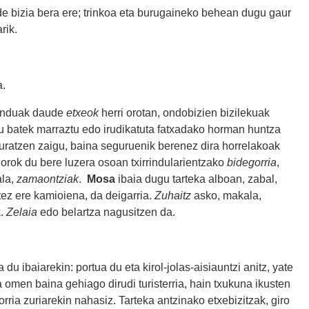
de bizia bera ere; trinkoa eta burugaineko behean dugu gaur
rik.
a.
zainduak daude
etxeok
herri orotan, ondobizien bizilekuak
 du batek marraztu edo irudikatuta fatxadako horman huntza
bururatzen zaigu, baina seguruenik berenez dira horrelakoak
e orok du bere luzera osoan txirrindularientzako
bidegorria
,
la,
zamaontziak
.
Mosa
ibaia dugu tarteka alboan, zabal,
tez ere kamioiena, da deigarria.
Zuhaitz
asko, makala,
k.
Zelaia
edo belartza nagusitzen da.
 ibaiarekin: portua du eta kirol-jolas-aisiauntzi anitz, yate
ia omen baina gehiago dirudi turisterria, hain txukuna ikusten
rria zuriarekin nahasiz. Tarteka antzinako etxebizitzak, giro