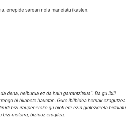
a, errepide sarean nola maneiatu ikasten.
a dena, helburua ez da hain garrantzitsua". Ba gu ibili
urrengo bi hilabete hauetan. Gure ibilbidea herriak ezagutzea
rudi bizi iraupenerako gu biok ere ezin gintezkeela bidaiatu
 bizi-motorra, bizipoz eragilea.