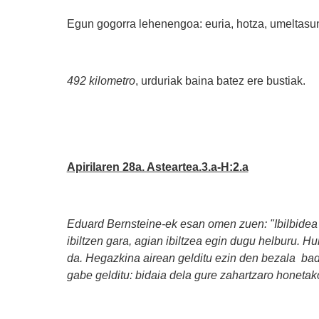
Egun gogorra lehenengoa: euria, hotza, umeltasun
492 kilometro
, urduriak baina batez ere bustiak.
Apirilaren 28a. Asteartea.3.a-H:2.a
Eduard Bernsteine-ek esan omen zuen: "Ibilbidea d
ibiltzen gara, agian ibiltzea egin dugu helburu. H
da. Hegazkina airean gelditu ezin den bezala badi
gabe gelditu: bidaia dela gure zahartzaro honetako