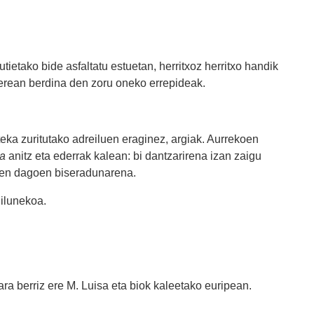
tietako bide asfaltatu estuetan, herritxoz herritxo handik
berean berdina den zoru oneko errepideak.
rteka zuritutako adreiluen eraginez, argiak. Aurrekoen
ra
anitz eta ederrak kalean: bi dantzarirena izan zaigu
otzen dagoen biseradunarena.
 ilunekoa.
gara berriz ere M. Luisa eta biok kaleetako euripean.