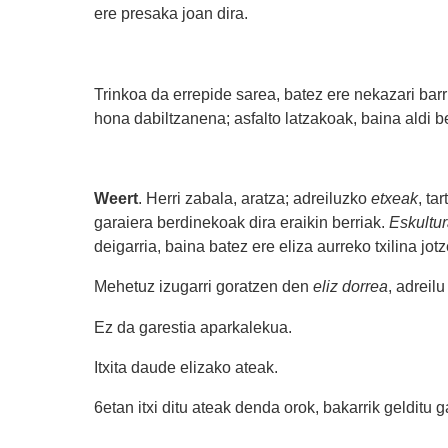
ere presaka joan dira.
Trinkoa da errepide sarea, batez ere nekazari barru
hona dabiltzanena; asfalto latzakoak, baina aldi 
Weert
. Herri zabala, aratza; adreiluzko
etxeak
, ta
garaiera berdinekoak dira eraikin berriak.
Eskultu
deigarria, baina batez ere eliza aurreko txilina j
Mehetuz izugarri goratzen den
eliz dorrea
, adreilu
Ez da garestia aparkalekua.
Itxita daude elizako ateak.
6etan itxi ditu ateak denda orok, bakarrik gelditu 