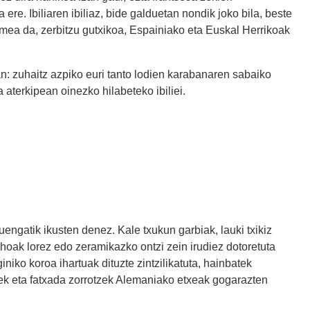
re. Ibiliaren ibiliaz, bide galduetan nondik joko bila, beste
mea da, zerbitzu gutxikoa, Espainiako eta Euskal Herrikoak
oan: zuhaitz azpiko euri tanto lodien karabanaren sabaiko
terkipean oinezko hilabeteko ibiliei.
engatik ikusten denez. Kale txukun garbiak, lauki txikiz
ihoak lorez edo zeramikazko ontzi zein irudiez dotoretuta
iniko koroa ihartuak dituzte zintzilikatuta, hainbatek
eek eta fatxada zorrotzek Alemaniako etxeak gogarazten