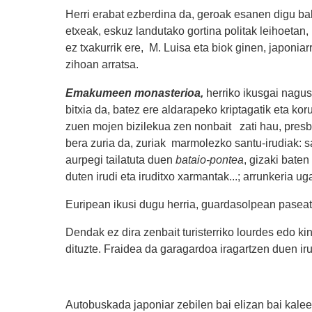
Herri erabat ezberdina da, geroak esanen digu ba
etxeak, eskuz landutako gortina politak leihoetan,
ez txakurrik ere, M. Luisa eta biok ginen, japonia
zihoan arratsa.
Emakumeen monasterioa,
herriko ikusgai nagus
bitxia da, batez ere aldarapeko kriptagatik eta ko
zuen mojen bizilekua zen nonbait zati hau, presbi
bera zuria da, zuriak marmolezko santu-irudiak: 
aurpegi tailatuta duen
bataio-pontea
, gizaki baten
duten irudi eta iruditxo xarmantak...; arrunkeria uga
Euripean ikusi dugu herria, guardasolpean pasea
Dendak ez dira zenbait turisterriko lourdes edo kin
dituzte. Fraidea da garagardoa iragartzen duen ir
Autobuskada japoniar zebilen bai elizan bai kalee