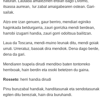
naturari. Lautada amaiezinen erdian dago Livorno,
itsasoa aurrean, lur zabal amaigabearen ostean. Gari-
sailak.
Atzo ere izan genuen, gaur berriro, mendiari eginiko
haginkada beldurgarria, zauri gorrizka mendi berdean,
harrobi izugarri handia, zauri gorri odoltsua bailitzan.
Laua da Toscana, mendi-muino leunak ditu, mendi goiak
urruti. Urreratuz, basoak dira mendiok. Dena dago berde,
dena da gari.
Mendiaren txapela dirudi menditxo baten tontorreko
herritxoak, hain berdin eta osoki betetzen du gaina.
Rosseto
: herri handia dirudi
Pinu buruzabal handiak, handitasunak eta sendotasunak
egiten ditu bereziak, hain dira buruhandi.