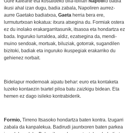
Gure kalearte eta kostaldeko bila-ibilian
Napoli
ko badia
ikusi ahal izan dugu, badia zabala, Napoliren aurrez-
aurre Gaetako badiatxoa,
Gaeta
herria bera ere,
lurmuturtxoan kokatua: itxura atsegina du. Formiak ostera
ez du inolako erakargarritasunik, itsasoa eta hondartza ez
bada. Inguruko lurraldea, aldiz, ezatsegina da, mendi-
muino sendoak, mortuak, biluziak, gotorrak, sugandilen
bizitoki, badiak eta inguruko ikuspegiak erakarriko du
gehienez norbait.
Bidelapur modernoak aipatu behar: euro eta kontaketa
luzeko kontaezin txartel piloa batu zaizkigu bidean. Eta
hemen ez dago isileko kontrabiderik.
Formio,
Tirreno Itsasoko
hondartza baten kontra. Izugarri
zabala da kanpalekua. Badirudi jauntxoren baten parkea