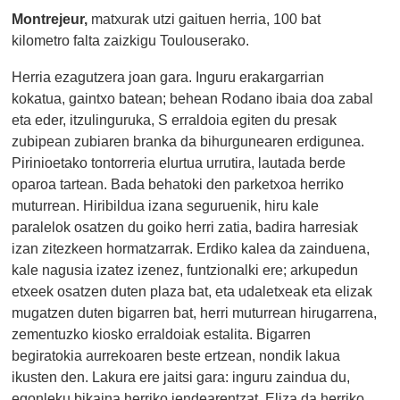
Montrejeur,
matxurak utzi gaituen herria, 100 bat
kilometro falta zaizkigu Toulouserako.
Herria ezagutzera joan gara. Inguru erakargarrian
kokatua, gaintxo batean; behean Rodano ibaia doa zabal
eta eder, itzulinguruka, S erraldoia egiten du presak
zubipean zubiaren branka da bihurgunearen erdigunea.
Pirinioetako tontorreria elurtua urrutira, lautada berde
oparoa tartean. Bada behatoki den parketxoa herriko
muturrean. Hiribildua izana seguruenik, hiru kale
paralelok osatzen du goiko herri zatia, badira harresiak
izan zitezkeen hormatzarrak. Erdiko kalea da zainduena,
kale nagusia izatez izenez, funtzionalki ere; arkupedun
etxeek osatzen duten plaza bat, eta udaletxeak eta elizak
mugatzen duten bigarren bat, herri muturrean hirugarrena,
zementuzko kiosko erraldoiak estalita. Bigarren
begiratokia aurrekoaren beste ertzean, nondik lakua
ikusten den. Lakura ere jaitsi gara: inguru zaindua du,
egonleku bikaina herriko jendearentzat. Eliza da herriko