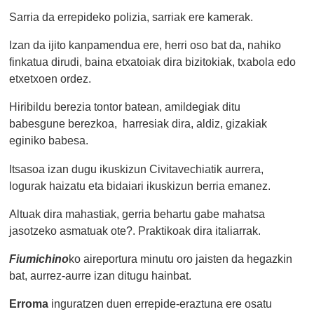
Sarria da errepideko polizia, sarriak ere kamerak.
Izan da ijito kanpamendua ere, herri oso bat da, nahiko
finkatua dirudi, baina etxatoiak dira bizitokiak, txabola edo
etxetxoen ordez.
Hiribildu berezia tontor batean, amildegiak ditu
babesgune berezkoa, harresiak dira, aldiz, gizakiak
eginiko babesa.
Itsasoa izan dugu ikuskizun Civitavechiatik aurrera,
logurak haizatu eta bidaiari ikuskizun berria emanez.
Altuak dira mahastiak, gerria behartu gabe mahatsa
jasotzeko asmatuak ote?. Praktikoak dira italiarrak.
Fiumichino
ko aireportura minutu oro jaisten da hegazkin
bat, aurrez-aurre izan ditugu hainbat.
Erroma
inguratzen duen errepide-eraztuna ere osatu