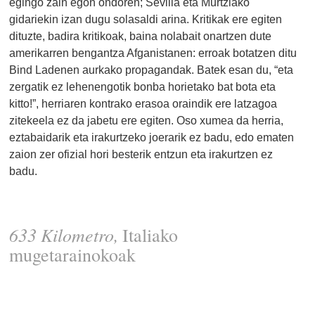
egingo zain egon ondoren; Sevilla eta Murtziako
gidariekin izan dugu solasaldi arina. Kritikak ere egiten
dituzte, badira kritikoak, baina nolabait onartzen dute
amerikarren bengantza Afganistanen: erroak botatzen ditu
Bind Ladenen aurkako propagandak. Batek esan du, “eta
zergatik ez lehenengotik bonba horietako bat bota eta
kitto!”, herriaren kontrako erasoa oraindik ere latzagoa
zitekeela ez da jabetu ere egiten. Oso xumea da herria,
eztabaidarik eta irakurtzeko joerarik ez badu, edo ematen
zaion zer ofizial hori besterik entzun eta irakurtzen ez
badu.
633 Kilometro,
Italiako
mugetarainokoak