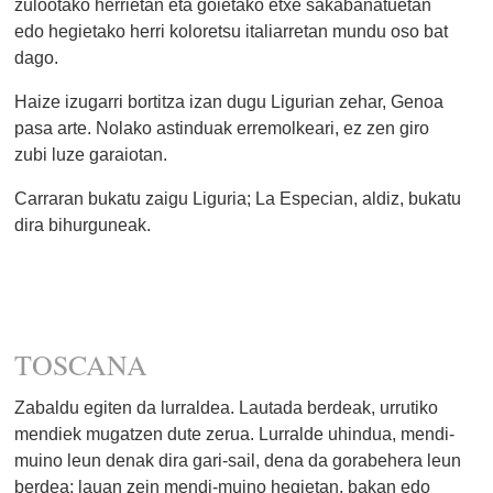
zulootako herrietan eta goietako etxe sakabanatuetan
edo hegietako herri koloretsu italiarretan mundu oso bat
dago.
Haize izugarri bortitza izan dugu Ligurian zehar, Genoa
pasa arte. Nolako astinduak erremolkeari, ez zen giro
zubi luze garaiotan.
Carraran bukatu zaigu Liguria; La Especian, aldiz, bukatu
dira bihurguneak.
TOSCANA
Zabaldu egiten da lurraldea. Lautada berdeak, urrutiko
mendiek mugatzen dute zerua. Lurralde uhindua, mendi-
muino leun denak dira gari-sail, dena da gorabehera leun
berdea; lauan zein mendi-muino hegietan, bakan edo