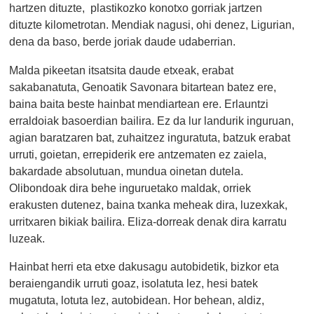
hartzen dituzte, plastikozko konotxo gorriak jartzen
dituzte kilometrotan. Mendiak nagusi, ohi denez, Ligurian,
dena da baso, berde joriak daude udaberrian.
Malda pikeetan itsatsita daude etxeak, erabat
sakabanatuta, Genoatik Savonara bitartean batez ere,
baina baita beste hainbat mendiartean ere. Erlauntzi
erraldoiak basoerdian bailira. Ez da lur landurik inguruan,
agian baratzaren bat, zuhaitzez inguratuta, batzuk erabat
urruti, goietan, errepiderik ere antzematen ez zaiela,
bakardade absolutuan, mundua oinetan dutela.
Olibondoak dira behe inguruetako maldak, orriek
erakusten dutenez, baina txanka meheak dira, luzexkak,
urritxaren bikiak bailira. Eliza-dorreak denak dira karratu
luzeak.
Hainbat herri eta etxe dakusagu autobidetik, bizkor eta
beraiengandik urruti goaz, isolatuta lez, hesi batek
mugatuta, lotuta lez, autobidean. Hor behean, aldiz,