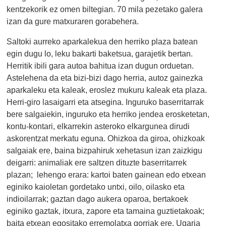
kentzekorik ez omen biltegian. 70 mila pezetako galera
izan da gure matxuraren gorabehera.
Saltoki aurreko aparkalekua den herriko plaza batean
egin dugu lo, leku bakarti baketsua, garajetik bertan.
Herritik ibili gara autoa bahitua izan dugun orduetan.
Astelehena da eta bizi-bizi dago herria, autoz gainezka
aparkaleku eta kaleak, eroslez mukuru kaleak eta plaza.
Herri-giro lasaigarri eta atsegina. Inguruko baserritarrak
bere salgaiekin, inguruko eta herriko jendea erosketetan,
kontu-kontari, elkarrekin asteroko elkargunea dirudi
askorentzat merkatu eguna. Ohizkoa da giroa, ohizkoak
salgaiak ere, baina bizpahiruk xehetasun izan zaizkigu
deigarri: animaliak ere saltzen dituzte baserritarrek
plazan; lehengo erara: kartoi baten gainean edo etxean
eginiko kaioletan gordetako untxi, oilo, oilasko eta
indioilarrak; gaztan dago aukera oparoa, bertakoek
eginiko gaztak, itxura, zapore eta tamaina guztietakoak;
baita etxean egositako erremolatxa gorriak ere. Ugaria