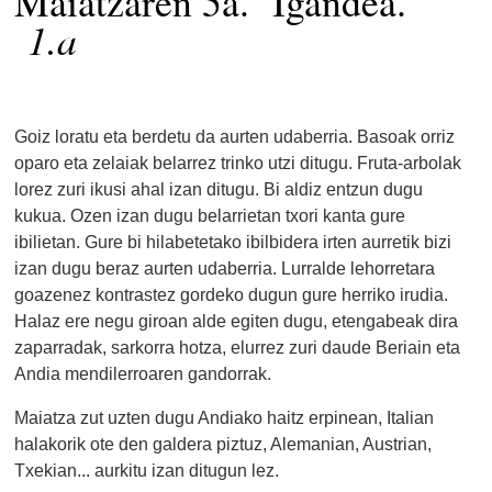
Maiatzaren 5a. Igandea.
1.a
Goiz loratu eta berdetu da aurten udaberria. Basoak orriz
oparo eta zelaiak belarrez trinko utzi ditugu. Fruta-arbolak
lorez zuri ikusi ahal izan ditugu. Bi aldiz entzun dugu
kukua. Ozen izan dugu belarrietan txori kanta gure
ibilietan. Gure bi hilabetetako ibilbidera irten aurretik bizi
izan dugu beraz aurten udaberria. Lurralde lehorretara
goazenez kontrastez gordeko dugun gure herriko irudia.
Halaz ere negu giroan alde egiten dugu, etengabeak dira
zaparradak, sarkorra hotza, elurrez zuri daude Beriain eta
Andia mendilerroaren gandorrak.
Maiatza zut uzten dugu Andiako haitz erpinean, Italian
halakorik ote den galdera piztuz, Alemanian, Austrian,
Txekian... aurkitu izan ditugun lez.