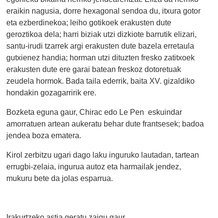
eraikin nagusia, dorre hexagonal sendoa du, itxura gotor
eta ezberdinekoa; leiho gotikoek erakusten dute
geroztikoa dela; harri biziak utzi dizkiote barrutik elizari,
santu-irudi tzarrek argi erakusten dute bazela erretaula
gutxienez handia; horman utzi dituzten fresko zatitxoek
erakusten dute ere garai batean freskoz dotoretuak
zeudela hormok. Bada taila ederrik, baita XV. gizaldiko
hondakin gozagarririk ere.
Bozketa eguna gaur, Chirac edo Le Pen eskuindar
amorratuen artean aukeratu behar dute frantsesek; badoa
jendea boza ematera.
Kirol zerbitzu ugari dago laku inguruko lautadan, tartean
errugbi-zelaia, ingurua autoz eta harmailak jendez,
mukuru bete da jolas esparrua.
Irakurtzeko astia geratu zaigu gaur.