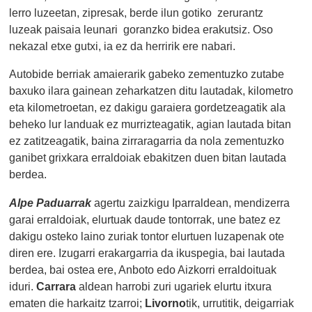
lerro luzeetan, zipresak, berde ilun gotiko zerurantz
luzeak paisaia leunari goranzko bidea erakutsiz. Oso
nekazal etxe gutxi, ia ez da herririk ere nabari.
Autobide berriak amaierarik gabeko zementuzko zutabe
baxuko ilara gainean zeharkatzen ditu lautadak, kilometro
eta kilometroetan, ez dakigu garaiera gordetzeagatik ala
beheko lur landuak ez murrizteagatik, agian lautada bitan
ez zatitzeagatik, baina zirraragarria da nola zementuzko
ganibet grixkara erraldoiak ebakitzen duen bitan lautada
berdea.
Alpe Paduarrak
agertu zaizkigu Iparraldean, mendizerra
garai erraldoiak, elurtuak daude tontorrak, une batez ez
dakigu osteko laino zuriak tontor elurtuen luzapenak ote
diren ere. Izugarri erakargarria da ikuspegia, bai lautada
berdea, bai ostea ere, Anboto edo Aizkorri erraldoituak
iduri.
Carrara
aldean harrobi zuri ugariek elurtu itxura
ematen die harkaitz tzarroi;
Livorno
tik, urrutitik, deigarriak