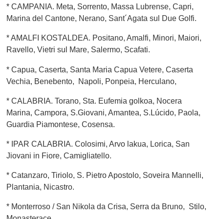
* CAMPANIA. Meta, Sorrento, Massa Lubrense, Capri,
Marina del Cantone, Nerano, Sant´Agata sul Due Golfi.
* AMALFI KOSTALDEA. Positano, Amalfi, Minori, Maiori,
Ravello, Vietri sul Mare, Salermo, Scafati.
* Capua, Caserta, Santa Maria Capua Vetere, Caserta
Vechia, Benebento, Napoli, Ponpeia, Herculano,
* CALABRIA. Torano, Sta. Eufemia golkoa, Nocera
Marina, Campora, S.Giovani, Amantea, S.Lúcido, Paola,
Guardia Piamontese, Cosensa.
* IPAR CALABRIA. Colosimi, Arvo lakua, Lorica, San
Jiovani in Fiore, Camigliatello.
* Catanzaro, Tiriolo, S. Pietro Apostolo, Soveira Mannelli,
Plantania, Nicastro.
* Monterroso / San Nikola da Crisa, Serra da Bruno, Stilo,
Monasterace.