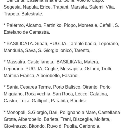
Segesta, Napula, Erice, Trapani, Marsala, Salemi, Vita,
Trapeto, Balestrate.
* Palermo, Alcamo, Partiniko, Piopo, Monreale, Cefalli, S.
Estefano de Camastra.
* BASILICATA. Sibari, PUGLIA. Tarento badia, Leporano,
Manduria, Sava, S. Giorgio Ionico, Tarento,
* Massafra, Castellaneta, BASILIKATa, Matera,
Leporano. PUGLIA. Ceglie, Messapica, Ostumi, Trulli,
Martina Franca, Alborobello, Fasano.
* Santa Cesarea Terme, Porto Balisco, Otranto, Porto
Miggiano, Roca vechia, San Roca, Lecce, Galatina,
Castro, Luca, Gallipoli, Parabita, Brindisi.
* Monopoli, S.Giorgio, Bari, Polignano a Mare, Castellana
Grotte, Alberobello, Barleta, Trani, Bisceglie, Molfeta,
Giovinazzo, Bitondo, Ruvo di Puglia, Cerignola.