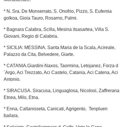
* N. Sra. De Monserrato, S. Onofrio, Pizzo, S. Eufemia
golkoa, Gioia Tauro, Rosarno, Palmi.
* Bagnara Calabra, Scilla, Mesina itsasartea, Villa S.
Giovani, Regio di Calabria.
* SICILIA: MESSINA. Santa Maria de la Scala, Acireale,
Palazzo da Cita, Belvedere, Giarte.
* CATANIA.Giardini-Naxos, Taormina, Letojanez, Forza d
´Argo, Aci Trezzato, Aci Castelo, Catania, Aci Catena, Aci
Antonio.
* SIRACUSA. Siracusa, Linguaglosa, Nicolosi, Zaffrerana
Etnea, Milo, Etna.
* Enna, Caltanisseta, Canicati, Agrigento, Tenpluen
bailara.
* Selicinte, Castellammare d. Golfe, Voto lo Capo,