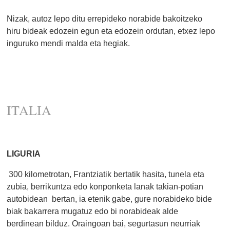
Nizak, autoz lepo ditu errepideko norabide bakoitzeko
hiru bideak edozein egun eta edozein ordutan, etxez lepo
inguruko mendi malda eta hegiak.
ITALIA
LIGURIA
300 kilometrotan, Frantziatik bertatik hasita, tunela eta
zubia, berrikuntza edo konponketa lanak takian-potian
autobidean bertan, ia etenik gabe, gure norabideko bide
biak bakarrera mugatuz edo bi norabideak alde
berdinean bilduz. Oraingoan bai, segurtasun neurriak