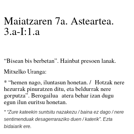
Maiatzaren 7a. Asteartea.
3.a-I:1.a
“Bisean bis berbetan”. Hainbat presoen lanak.
Mitxelko Uranga:
* “hemen nago, iluntasun honetan. / Hotzak nere
hezurrak pinuratzen ditu, eta beldurrak nere
gorputza”. Berogailua atera behar izan dugu
egun ilun euritsu honetan.
* “Zure kateekin suntsitu nazakezu / baina ez dago / nere
sentimenduak desagerraraziko duen / katerik”. Ezta
bidaiarik ere.