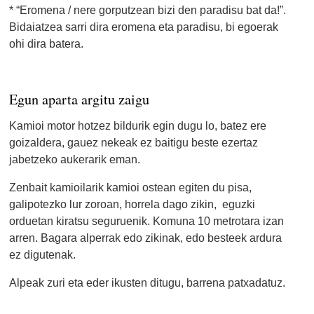
* “Eromena / nere gorputzean bizi den paradisu bat da!”.
Bidaiatzea sarri dira eromena eta paradisu, bi egoerak
ohi dira batera.
Egun aparta argitu zaigu
Kamioi motor hotzez bildurik egin dugu lo, batez ere
goizaldera, gauez nekeak ez baitigu beste ezertaz
jabetzeko aukerarik eman.
Zenbait kamioilarik kamioi ostean egiten du pisa,
galipotezko lur zoroan, horrela dago zikin, eguzki
orduetan kiratsu seguruenik. Komuna 10 metrotara izan
arren. Bagara alperrak edo zikinak, edo besteek ardura
ez digutenak.
Alpeak zuri eta eder ikusten ditugu, barrena patxadatuz.