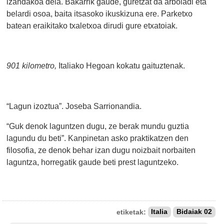
izandakoa dela. Bakarrik gaude, guretzat da arboladi eta
belardi osoa, baita itsasoko ikuskizuna ere. Parketxo
batean eraikitako txaletxoa dirudi gure etxatoiak.
901 kilometro,
Italiako Hegoan kokatu gaituztenak.
“Lagun izoztua”. Joseba Sarrionandia.
“Guk denok laguntzen dugu, ze berak mundu guztia
lagundu du beti”. Kanpinetan asko praktikatzen den
filosofia, ze denok behar izan dugu noizbait norbaiten
laguntza, horregatik gaude beti prest laguntzeko.
etiketak:
Italia
Bidaiak 02