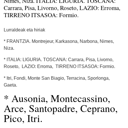
Nimes, Niza. ITALIA: LIGURIA. TOSCANA:
Carrara, Pisa, Livorno, Roseto, LAZIO: Erroma,
TIRRENO ITSASOA: Formio.
Lurraldeak eta hiriak
* FRANTZIA. Montrejeur, Karkasona, Narbona, Nimes,
Niza.
* ITALIA: LIGURIA. TOSCANA: Carrara, Pisa, Livorno,
Roseto, LAZIO: Erroma, TIRRENO ITSASOA: Formio.
* Itri, Fondi, Monte San Biagio, Terracina, Sporlonga,
Gaeta.
* Ausonia, Montecassino,
Arce, Santopadre, Ceprano,
Pico, Itri.