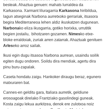
besteak. Ahaztua genuen: mahats lurraldea da
Karkasona. Xarmant liluragarria
Karkasona
hiribildua,
lagun atseginak Narbona aurretxoko gerrariak, itsasora
begira Mediterraneoa lehen aldiz ikuskatzen dugunean.
Narbona
ko eliza ikusgarria, gotiko horixka, urrutitik
begien jostailu, bihotzaren gozamen.
Nimes
ko etxe-
bloke erraldoiak, zuriak arren zatarrak. Ahaztuak genituen
Arles
eko arroz sailak.
Ikusi egin dugu itsasoa Narbona aurrean, usaindu soilik
egiten dugu ondoren. Soildu dira mendiak, agertu dira
pinu buru-zapalak.
Caseta hondatu zaigu. Hankoker diraugu beraz, egunero
matxuraren bat.
Cannes-en gelditu gara, Italiara aurretik, geldiune
erosoagoak direlako Frantziako gasolindegi guneak.
Kosta zaigu lekua aurkitzea, denok ere zulotxoa noiz