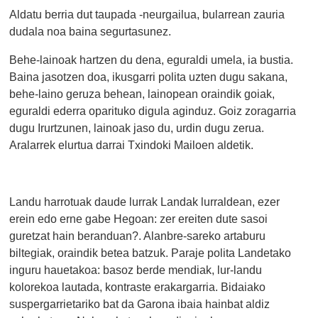
Aldatu berria dut taupada -neurgailua, bularrean zauria
dudala noa baina segurtasunez.
Behe-lainoak hartzen du dena, eguraldi umela, ia bustia.
Baina jasotzen doa, ikusgarri polita uzten dugu sakana,
behe-laino geruza behean, lainopean oraindik goiak,
eguraldi ederra oparituko digula aginduz. Goiz zoragarria
dugu Irurtzunen, lainoak jaso du, urdin dugu zerua.
Aralarrek elurtua darrai Txindoki Mailoen aldetik.
Landu harrotuak daude lurrak Landak lurraldean, ezer
erein edo erne gabe Hegoan: zer ereiten dute sasoi
guretzat hain beranduan?. Alanbre-sareko artaburu
biltegiak, oraindik betea batzuk. Paraje polita Landetako
inguru hauetakoa: basoz berde mendiak, lur-landu
kolorekoa lautada, kontraste erakargarria. Bidaiako
suspergarrietariko bat da Garona ibaia hainbat aldiz