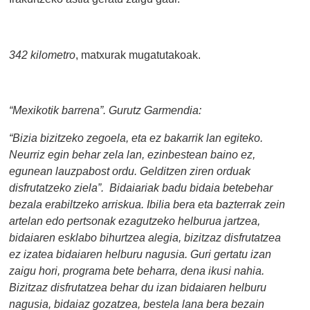
342 kilometro
, matxurak mugatutakoak.
“Mexikotik barrena”. Gurutz Garmendia:
“Bizia bizitzeko zegoela, eta ez bakarrik lan egiteko.
Neurriz egin behar zela lan, ezinbestean baino ez,
egunean lauzpabost ordu. Gelditzen ziren orduak
disfrutatzeko ziela”. Bidaiariak badu bidaia betebehar
bezala erabiltzeko arriskua. Ibilia bera eta bazterrak zein
artelan edo pertsonak ezagutzeko helburua jartzea,
bidaiaren esklabo bihurtzea alegia, bizitzaz disfrutatzea
ez izatea bidaiaren helburu nagusia. Guri gertatu izan
zaigu hori, programa bete beharra, dena ikusi nahia.
Bizitzaz disfrutatzea behar du izan bidaiaren helburu
nagusia, bidaiaz gozatzea, bestela lana bera bezain