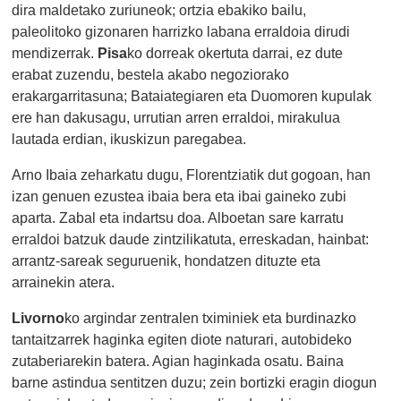
dira maldetako zuriuneok; ortzia ebakiko bailu,
paleolitoko gizonaren harrizko labana erraldoia dirudi
mendizerrak.
Pisa
ko dorreak okertuta darrai, ez dute
erabat zuzendu, bestela akabo negoziorako
erakargarritasuna; Bataiategiaren eta Duomoren kupulak
ere han dakusagu, urrutian arren erraldoi, mirakulua
lautada erdian, ikuskizun paregabea.
Arno Ibaia zeharkatu dugu, Florentziatik dut gogoan, han
izan genuen ezustea ibaia bera eta ibai gaineko zubi
aparta. Zabal eta indartsu doa. Alboetan sare karratu
erraldoi batzuk daude zintzilikatuta, erreskadan, hainbat:
arrantz-sareak seguruenik, hondatzen dituzte eta
arrainekin atera.
Livorno
ko argindar zentralen tximiniek eta burdinazko
tantaitzarrek haginka egiten diote naturari, autobideko
zutaberiarekin batera. Agian haginkada osatu. Baina
barne astindua sentitzen duzu; zein bortizki eragin diogun