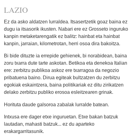
LAZIO
Ez da asko aldatzen lurraldea. Itsasertzetik goaz baina ez
dugu ia itsasorik ikusten. Nabari ere ez Grosseto inguruko
kanpin metaketarengatik ez balitz: hainbat eta hainbat
kanpin, jarraian, kilometrotan, herri osoa dira bakoitza.
Bi bide dituzte ia errepide gehienek, bi norabidean, baina
zoru txarra dute tarte askotan. Betikoa eta denekoa Italian
ere: zerbitzu publikoa askoz ere txarragoa da negozio
pribatuena baino. Dirua egiteak bultzatzen du zerbitzu
egokiak eskaintzera, baina politikariak ez ditu zirikatzen
delako zerbitzu publiko erosoa esleitzearen grinak.
Horituta daude galsoroa zabalak lurralde batean.
Intxusa ere dager etxe inguruetan. Etxe bakan batzuk
lautadan, mahasti batzuk... ez du aparteko
erakargarritasunik.