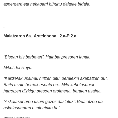
aspergarri eta nekagarri bihurtu daiteke bidaia.
Maiatzaren 6a. Astelehena. 2.a-F:2.a
“Bisean bis berbetan”. Hainbat presoren lanak:
Mikel del Hoyo:
“Kartzelak usainak hiltzen ditu, beraiekin akabatzen du”.
Baita usain berriak esnatu ere. Mila xehetasunek
harrotzen dizkigu presoen oroimena, beraien usaina.
“Askatasunaren usain gozoz dastatuz”: Bidaiatzea da
askatasunaren usainetako bat.