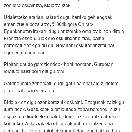
zen lora eskaintza, Maiatza izaki.
Udaletxeko atarian irakurri dugu herriko gehiengoak
eman zuela boza atzo, %80tik gora Chirac-i.
Egunkarietan irakurri dugu antzerako emaitzak izan direla
Frantzia osoan. Biak ere eskuindar biziak, baina
porrokatuenak galdu du. Nolanahi eskuindar zital bat
egonen da agintean.
Pipitan daude gereziondoak herri honetan. Gureetan
loratuta ikusi berri ditugu-eta!.
Garona ibaia zeharkatu dugu gaur hainbat aldiz, dotore
eta zabal, ibai ederra da.
Bidaiak ez digu ezer berezirik eskaini. Ezagunak zaizkigu
lurraldeok. Gustukoak ditut lautada zabal berdeok. Zuziri
espaziala dirudi eliza batek, dorre luze zorrotza alboko
kuboekin. Askaziak eta otaloreak nabarmentzen dira
denean, batez ere autobide inguruetan, zuri batzuk, hori