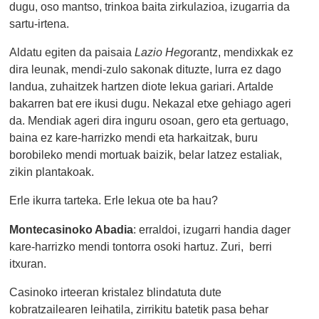
dugu, oso mantso, trinkoa baita zirkulazioa, izugarria da
sartu-irtena.
Aldatu egiten da paisaia
Lazio Hego
rantz, mendixkak ez
dira leunak, mendi-zulo sakonak dituzte, lurra ez dago
landua, zuhaitzek hartzen diote lekua gariari. Artalde
bakarren bat ere ikusi dugu. Nekazal etxe gehiago ageri
da. Mendiak ageri dira inguru osoan, gero eta gertuago,
baina ez kare-harrizko mendi eta harkaitzak, buru
borobileko mendi mortuak baizik, belar latzez estaliak,
zikin plantakoak.
Erle ikurra tarteka. Erle lekua ote ba hau?
Montecasinoko Abadia
: erraldoi, izugarri handia dager
kare-harrizko mendi tontorra osoki hartuz. Zuri, berri
itxuran.
Casinoko irteeran kristalez blindatuta dute
kobratzailearen leihatila, zirrikitu batetik pasa behar