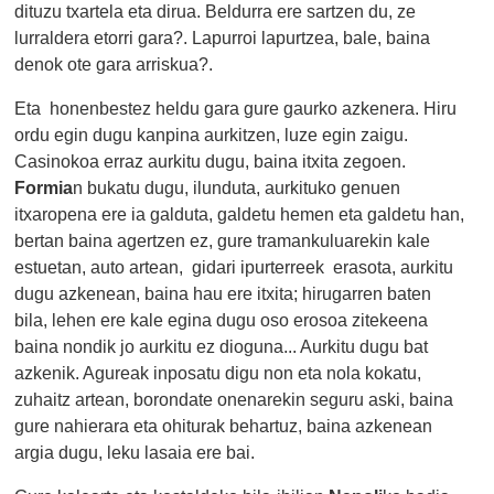
dituzu txartela eta dirua. Beldurra ere sartzen du, ze
lurraldera etorri gara?. Lapurroi lapurtzea, bale, baina
denok ote gara arriskua?.
Eta honenbestez heldu gara gure gaurko azkenera. Hiru
ordu egin dugu kanpina aurkitzen, luze egin zaigu.
Casinokoa erraz aurkitu dugu, baina itxita zegoen.
Formia
n bukatu dugu, ilunduta, aurkituko genuen
itxaropena ere ia galduta, galdetu hemen eta galdetu han,
bertan baina agertzen ez, gure tramankuluarekin kale
estuetan, auto artean, gidari ipurterreek erasota, aurkitu
dugu azkenean, baina hau ere itxita; hirugarren baten
bila, lehen ere kale egina dugu oso erosoa zitekeena
baina nondik jo aurkitu ez dioguna... Aurkitu dugu bat
azkenik. Agureak inposatu digu non eta nola kokatu,
zuhaitz artean, borondate onenarekin seguru aski, baina
gure nahierara eta ohiturak behartuz, baina azkenean
argia dugu, leku lasaia ere bai.