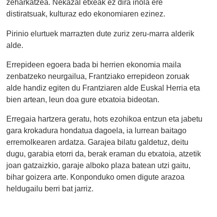
zeharkatzea. Nekazal etxeak ez dira inola ere
distiratsuak, kulturaz edo ekonomiaren ezinez.
Pirinio elurtuek marrazten dute zuriz zeru-marra alderik
alde.
Errepideen egoera bada bi herrien ekonomia maila
zenbatzeko neurgailua, Frantziako errepideon zoruak
alde handiz egiten du Frantziaren alde Euskal Herria eta
bien artean, leun doa gure etxatoia bideotan.
Erregaia hartzera geratu, hots ezohikoa entzun eta jabetu
gara krokadura hondatua dagoela, ia lurrean baitago
erremolkearen ardatza. Garajea bilatu galdetuz, deitu
dugu, garabia etorri da, berak eraman du etxatoia, atzetik
joan gatzaizkio, garaje alboko plaza batean utzi gaitu,
bihar goizera arte. Konponduko omen digute arazoa
heldugailu berri bat jarriz.