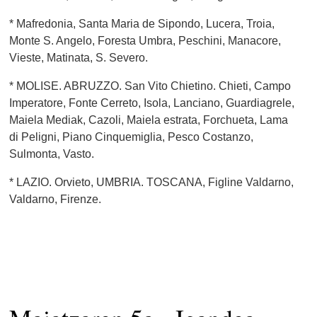
* Mafredonia, Santa Maria de Sipondo, Lucera, Troia,
Monte S. Angelo, Foresta Umbra, Peschini, Manacore,
Vieste, Matinata, S. Severo.
* MOLISE. ABRUZZO. San Vito Chietino. Chieti, Campo
Imperatore, Fonte Cerreto, Isola, Lanciano, Guardiagrele,
Maiela Mediak, Cazoli, Maiela estrata, Forchueta, Lama
di Peligni, Piano Cinquemiglia, Pesco Costanzo,
Sulmonta, Vasto.
* LAZIO. Orvieto, UMBRIA. TOSCANA, Figline Valdarno,
Valdarno, Firenze.