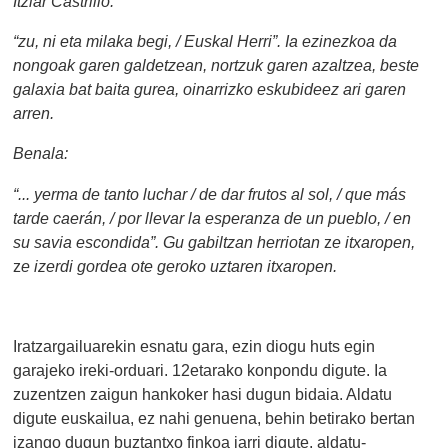
Itziar Castrillo:
“zu, ni eta milaka begi, / Euskal Herri”. Ia ezinezkoa da
nongoak garen galdetzean, nortzuk garen azaltzea, beste
galaxia bat baita gurea, oinarrizko eskubideez ari garen
arren.
Benala:
“... yerma de tanto luchar / de dar frutos al sol, / que más
tarde caerán, / por llevar la esperanza de un pueblo, / en
su savia escondida”. Gu gabiltzan herriotan
z
e itxaropen,
z
e izerdi gordea ote geroko uztaren itxaropen.
Iratzargailuarekin esnatu gara, ezin diogu huts egin
garajeko ireki-orduari. 12etarako konpondu digute. Ia
zuzentzen zaigun hankoker hasi dugun bidaia. Aldatu
digute euskailua, ez nahi genuena, behin betirako bertan
izango dugun buztantxo finkoa jarri digute, aldatu-