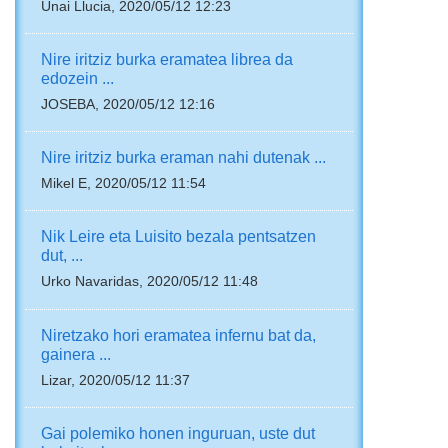
Unai Llucia, 2020/05/12 12:23
Nire iritziz burka eramatea librea da
edozein ...
JOSEBA, 2020/05/12 12:16
Nire iritziz burka eraman nahi dutenak ...
Mikel E, 2020/05/12 11:54
Nik Leire eta Luisito bezala pentsatzen
dut, ...
Urko Navaridas, 2020/05/12 11:48
Niretzako hori eramatea infernu bat da,
gainera ...
Lizar, 2020/05/12 11:37
Gai polemiko honen inguruan, uste dut