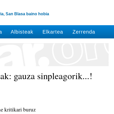
ia, San Blasa baino hobia
a
Albisteak
Elkartea
Zerrenda
: gauza sinpleagorik...!
e kritikari buruz