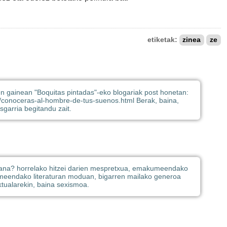
etiketak:
zinea
ze
n gainean "Boquitas pintadas"-eko blogariak post honetan:
/conoceras-al-hombre-de-tus-suenos.html Berak, baina,
sgarria begitandu zait.
idana? horrelako hitzei darien mespretxua, emakumeendako
meendako literaturan moduan, bigarren mailako generoa
ektualarekin, baina sexismoa.