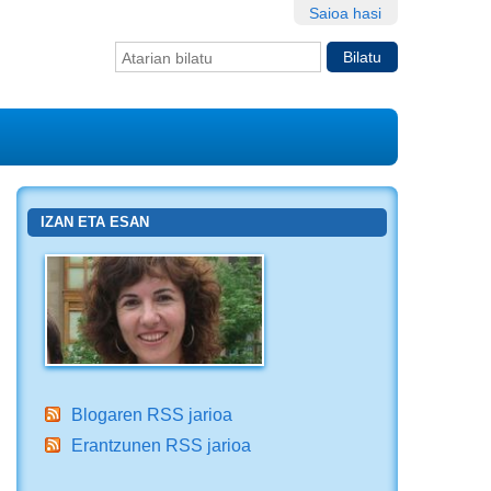
Saioa hasi
Bilatu atarian
Bilaketa
aurreratua…
IZAN ETA ESAN
Blogaren RSS jarioa
Erantzunen RSS jarioa