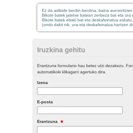
Ez da adibide berdin-berdina, baina aurreiritzie
Bikote batek jatetxe batean zerbeza bat eta ura e
Bikote batek ebaki bat eta deskafeinatua eskatu,
(ondo dakit nik, ura eta deskafeinatua hartzen di
Iruzkina gehitu
Erantzuna formulario hau betez utzi dezakezu. Fo
automatikoki klikagarri agertuko dira.
Izena
E-posta
Erantzuna