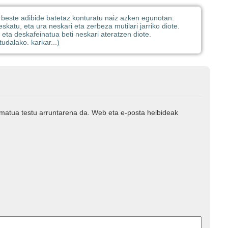
n beste adibide batetaz konturatu naiz azken egunotan:
skatu, eta ura neskari eta zerbeza mutilari jarriko diote.
 eta deskafeinatua beti neskari ateratzen diote.
tudalako. karkar...)
rmatua testu arruntarena da. Web eta e-posta helbideak