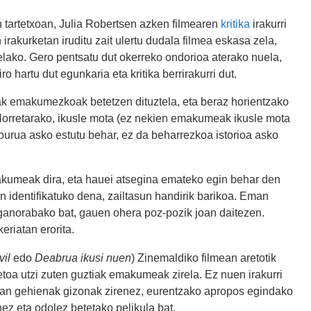
 tartetxoan, Julia Robertsen azken filmearen
kritika
irakurri
rakurketan iruditu zait ulertu dudala filmea eskasa zela,
ako. Gero pentsatu dut okerreko ondorioa aterako nuela,
 hartu dut egunkaria eta kritika berrirakurri dut.
ak emakumezkoak betetzen dituztela, eta beraz horientzako
Horretarako, ikusle mota (ez nekien emakumeak ikusle mota
e burua asko estutu behar, ez da beharrezkoa istorioa asko
akumeak dira, eta hauei atsegina emateko egin behar den
in identifikatuko dena, zailtasun handirik barikoa. Eman
o ganorabako bat, gauen ohera poz-pozik joan daitezen.
eriatan erorita.
vil
edo
Deabrua ikusi nuen
) Zinemaldiko filmean aretotik
etoa utzi zuten guztiak emakumeak zirela. Ez nuen irakurri
tean gehienak gizonak zirenez, eurentzako apropos egindako
nez eta odolez betetako pelikula bat.