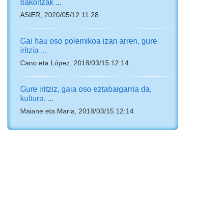
bakoitzak ...
ASIER, 2020/05/12 11:28
Gai hau oso polemikoa izan arren, gure
iritzia ...
Cano eta López, 2018/03/15 12:14
Gure iritziz, gaia oso eztabaigarria da,
kultura, ...
Maiane eta Maria, 2018/03/15 12:14