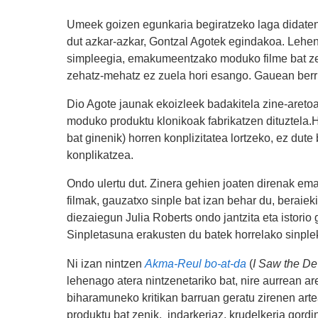
Umeek goizen egunkaria begiratzeko laga didaten
dut azkar-azkar, Gontzal Agotek egindakoa. Lehen i
simpleegia, emakumeentzako moduko filme bat zel
zehatz-mehatz ez zuela hori esango. Gauean berriro
Dio Agote jaunak ekoizleek badakitela zine-areto
moduko produktu klonikoak fabrikatzen dituztela.
bat ginenik) horren konplizitatea lortzeko, ez dut
konplikatzea.
Ondo ulertu dut. Zinera gehien joaten direnak em
filmak, gauzatxo sinple bat izan behar du, beraiek
diezaiegun Julia Roberts ondo jantzita eta istori
Sinpletasuna erakusten du batek horrelako sinplek
Ni izan nintzen
Akma-Reul bo-at-da
(
I Saw the De
lehenago atera nintzenetariko bat, nire aurrean ar
biharamuneko kritikan barruan geratu zirenen ar
produktu bat zenik, indarkeriaz, krudelkeria gordi