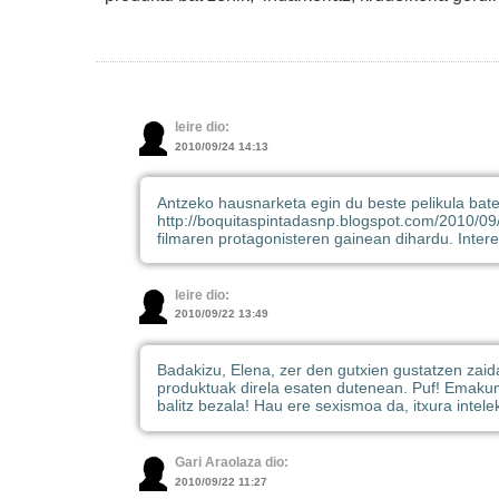
leire dio:
2010/09/24 14:13
Antzeko hausnarketa egin du beste pelikula bate
http://boquitaspintadasnp.blogspot.com/2010/09
filmaren protagonisteren gainean dihardu. Intere
leire dio:
2010/09/22 13:49
Badakizu, Elena, zer den gutxien gustatzen za
produktuak direla esaten dutenean. Puf! Emaku
balitz bezala! Hau ere sexismoa da, itxura intel
Gari Araolaza dio:
2010/09/22 11:27