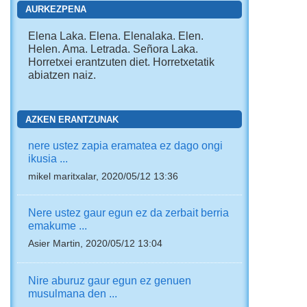
AURKEZPENA
Elena Laka. Elena. Elenalaka. Elen.
Helen. Ama. Letrada. Señora Laka.
Horretxei erantzuten diet. Horretxetatik
abiatzen naiz.
AZKEN ERANTZUNAK
nere ustez zapia eramatea ez dago ongi
ikusia ...
mikel maritxalar, 2020/05/12 13:36
Nere ustez gaur egun ez da zerbait berria
emakume ...
Asier Martin, 2020/05/12 13:04
Nire aburuz gaur egun ez genuen
musulmana den ...