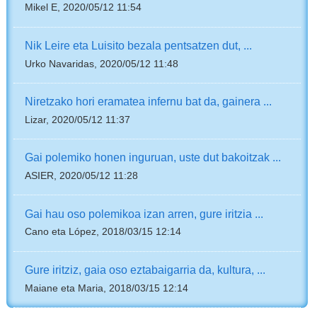
Mikel E, 2020/05/12 11:54
Nik Leire eta Luisito bezala pentsatzen dut, ...
Urko Navaridas, 2020/05/12 11:48
Niretzako hori eramatea infernu bat da, gainera ...
Lizar, 2020/05/12 11:37
Gai polemiko honen inguruan, uste dut bakoitzak ...
ASIER, 2020/05/12 11:28
Gai hau oso polemikoa izan arren, gure iritzia ...
Cano eta López, 2018/03/15 12:14
Gure iritziz, gaia oso eztabaigarria da, kultura, ...
Maiane eta Maria, 2018/03/15 12:14