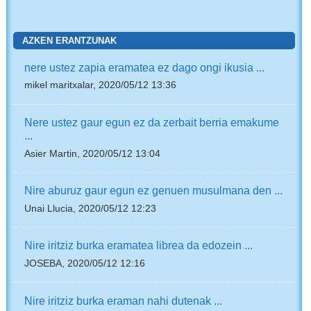
AZKEN ERANTZUNAK
nere ustez zapia eramatea ez dago ongi ikusia ...
mikel maritxalar, 2020/05/12 13:36
Nere ustez gaur egun ez da zerbait berria emakume
...
Asier Martin, 2020/05/12 13:04
Nire aburuz gaur egun ez genuen musulmana den ...
Unai Llucia, 2020/05/12 12:23
Nire iritziz burka eramatea librea da edozein ...
JOSEBA, 2020/05/12 12:16
Nire iritziz burka eraman nahi dutenak ...