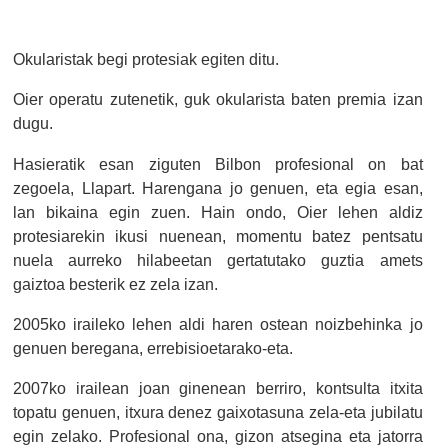
Okularistak begi protesiak egiten ditu.
Oier operatu zutenetik, guk okularista baten premia izan
dugu.
Hasieratik esan ziguten Bilbon profesional on bat
zegoela, Llapart. Harengana jo genuen, eta egia esan,
lan bikaina egin zuen. Hain ondo, Oier lehen aldiz
protesiarekin ikusi nuenean, momentu batez pentsatu
nuela aurreko hilabeetan gertatutako guztia amets
gaiztoa besterik ez zela izan.
2005ko iraileko lehen aldi haren ostean noizbehinka jo
genuen beregana, errebisioetarako-eta.
2007ko irailean joan ginenean berriro, kontsulta itxita
topatu genuen, itxura denez gaixotasuna zela-eta jubilatu
egin zelako. Profesional ona, gizon atsegina eta jatorra