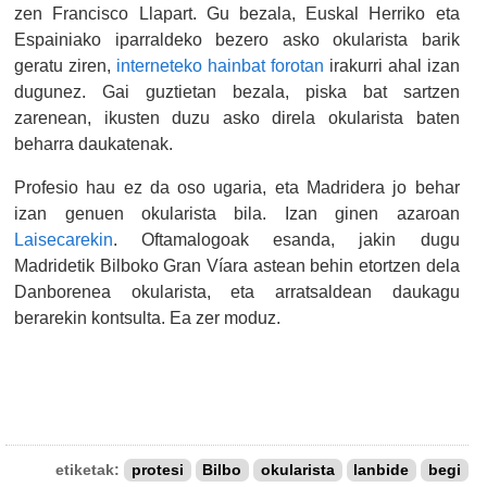
zen Francisco Llapart. Gu bezala, Euskal Herriko eta
Espainiako iparraldeko bezero asko okularista barik
geratu ziren,
interneteko hainbat forotan
irakurri ahal izan
dugunez. Gai guztietan bezala, piska bat sartzen
zarenean, ikusten duzu asko direla okularista baten
beharra daukatenak.
Profesio hau ez da oso ugaria, eta Madridera jo behar
izan genuen okularista bila. Izan ginen azaroan
Laisecarekin
. Oftamalogoak esanda, jakin dugu
Madridetik Bilboko Gran Víara astean behin etortzen dela
Danborenea okularista, eta arratsaldean daukagu
berarekin kontsulta. Ea zer moduz.
etiketak:
protesi
Bilbo
okularista
lanbide
begi