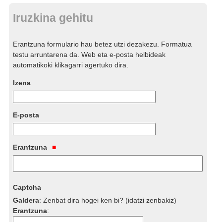
Iruzkina gehitu
Erantzuna formulario hau betez utzi dezakezu. Formatua
testu arruntarena da. Web eta e-posta helbideak
automatikoki klikagarri agertuko dira.
Izena
E-posta
Erantzuna
Captcha
Galdera
:
Zenbat dira hogei ken bi? (idatzi zenbakiz)
Erantzuna
: