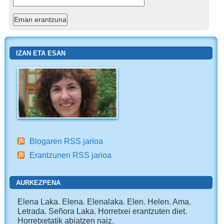
IZAN ETA ESAN
Blogaren RSS jarioa
Erantzunen RSS jarioa
AURKEZPENA
Elena Laka. Elena. Elenalaka. Elen. Helen. Ama.
Letrada. Señora Laka. Horretxei erantzuten diet.
Horretxetatik abiatzen naiz.