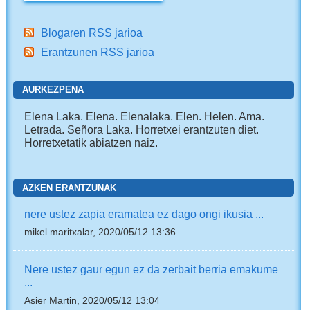
Blogaren RSS jarioa
Erantzunen RSS jarioa
AURKEZPENA
Elena Laka. Elena. Elenalaka. Elen. Helen. Ama.
Letrada. Señora Laka. Horretxei erantzuten diet.
Horretxetatik abiatzen naiz.
AZKEN ERANTZUNAK
nere ustez zapia eramatea ez dago ongi ikusia ...
mikel maritxalar, 2020/05/12 13:36
Nere ustez gaur egun ez da zerbait berria emakume
...
Asier Martin, 2020/05/12 13:04