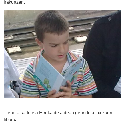
irakurtzen.
Trenera sartu eta Errekalde aldean geundela itxi zuen
liburua.