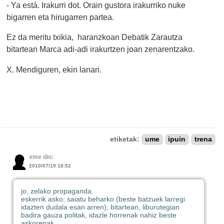
- Ya está. Irakurri dot. Orain gustora irakurriko nuke
bigarren eta hirugarren partea.
Ez da meritu txikia, haranzkoan Debatik Zarautza
bitartean Marca adi-adi irakurtzen joan zenarentzako.
X. Mendiguren, ekin lanari.
etiketak:
ume
ipuin
trena
xme dio:
2010/07/19 18:52
jo, zelako propaganda.
eskerrik asko; saiatu beharko (beste batzuek larregi
idazten dudala esan arren); bitartean, liburutegian
badira gauza politak, idazle horrenak nahiz beste
askorenak.