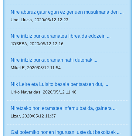
Nire aburuz gaur egun ez genuen musulmana den ...
Unai Llucia, 2020/05/12 12:23
Nire iritziz burka eramatea librea da edozein ...
JOSEBA, 2020/05/12 12:16
Nire iritziz burka eraman nahi dutenak ...
Mikel E, 2020/05/12 11:54
Nik Leire eta Luisito bezala pentsatzen dut, ...
Urko Navaridas, 2020/05/12 11:48
Niretzako hori eramatea infernu bat da, gainera ...
Lizar, 2020/05/12 11:37
Gai polemiko honen inguruan, uste dut bakoitzak ...