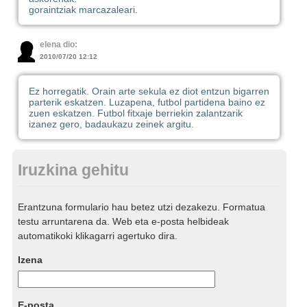
goraintziak marcazaleari.
elena dio:
2010/07/20 12:12
Ez horregatik. Orain arte sekula ez diot entzun bigarren
parterik eskatzen. Luzapena, futbol partidena baino ez
zuen eskatzen. Futbol fitxaje berriekin zalantzarik
izanez gero, badaukazu zeinek argitu.
Iruzkina gehitu
Erantzuna formulario hau betez utzi dezakezu. Formatua
testu arruntarena da. Web eta e-posta helbideak
automatikoki klikagarri agertuko dira.
Izena
E-posta