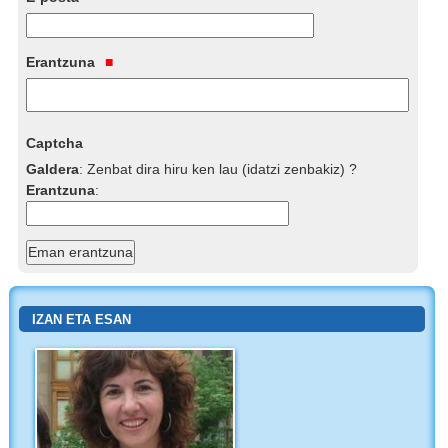
Erantzuna
Captcha
Galdera
:
Zenbat dira hiru ken lau (idatzi zenbakiz) ?
Erantzuna
:
IZAN ETA ESAN