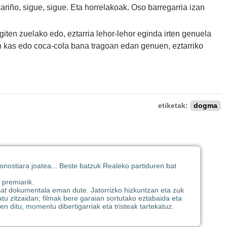
ariño, sigue, sigue. Eta horrelakoak. Oso barregarria izan
iten zuelako edo, eztarria lehor-lehor eginda irten genuela
ean kas edo coca-cola bana tragoan edan genuen, eztarriko
etiketak:
dogma
Donostiara joatea... Beste batzuk Realeko partiduren bat
 premiarik.
oat
dokumentala eman dute. Jatorrizko hizkuntzan eta zuk
tatu zitzaidan; filmak bere garaian sortutako eztabaida eta
n ditu, momentu dibertigarriak eta tristeak tartekatuz.