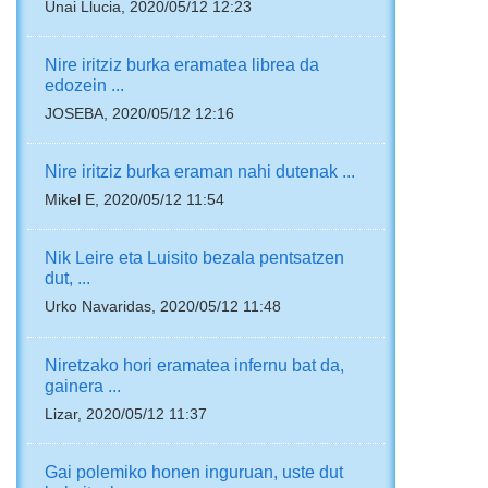
Unai Llucia, 2020/05/12 12:23
Nire iritziz burka eramatea librea da
edozein ...
JOSEBA, 2020/05/12 12:16
Nire iritziz burka eraman nahi dutenak ...
Mikel E, 2020/05/12 11:54
Nik Leire eta Luisito bezala pentsatzen
dut, ...
Urko Navaridas, 2020/05/12 11:48
Niretzako hori eramatea infernu bat da,
gainera ...
Lizar, 2020/05/12 11:37
Gai polemiko honen inguruan, uste dut