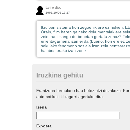
Leire dio:
2005/10/06 17:17
Itzulpen sistema hori zegoenik ere ez nekien. Et
Orain, film haren gaineko dokumentalak ere seku
zein irudi izango du benetan gertatu zenaz? Tele
errentagarriena izan ei da (bueno, hori ere ez ze
sekulako fenomeno soziala izan zela pentsarazten
hainbesterako izan zenik.
Iruzkina gehitu
Erantzuna formulario hau betez utzi dezakezu. Fo
automatikoki klikagarri agertuko dira.
Izena
E-posta