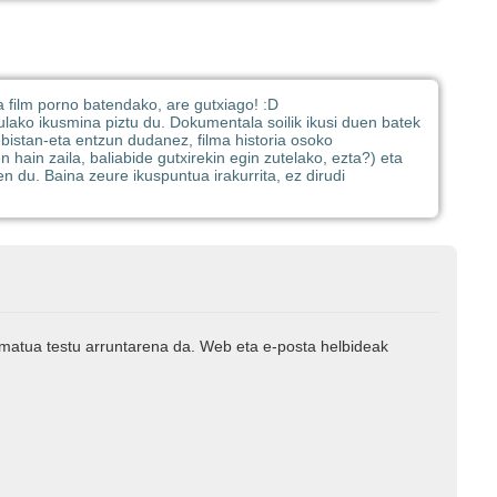
a film porno batendako, are gutxiago! :D
lako ikusmina piztu du. Dokumentala soilik ikusi duen batek
bistan-eta entzun dudanez, filma historia osoko
n hain zaila, baliabide gutxirekin egin zutelako, ezta?) eta
 du. Baina zeure ikuspuntua irakurrita, ez dirudi
rmatua testu arruntarena da. Web eta e-posta helbideak