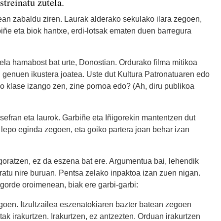
treinatu zutela.
dean zabaldu ziren. Laurak alderako sekulako ilara zegoen,
biñe eta biok hantxe, erdi-lotsak ematen duen barregura
ela hamabost bat urte, Donostian. Ordurako filma mitikoa
i genuen ikustera joatea. Uste dut Kultura Patronatuaren edo
lo klase izango zen, zine pornoa edo? (Ah, diru publikoa
sefran eta laurok. Garbiñe eta Iñigorekin mantentzen dut
a lepo eginda zegoen, eta goiko partera joan behar izan
goratzen, ez da eszena bat ere. Argumentua bai, lehendik
eratu nire buruan. Pentsa zelako inpaktoa izan zuen nigan.
gorde oroimenean, biak ere garbi-garbi:
zegoen. Itzultzailea eszenatokiaren bazter batean zegoen
k irakurtzen. Irakurtzen, ez antzezten. Orduan irakurtzen