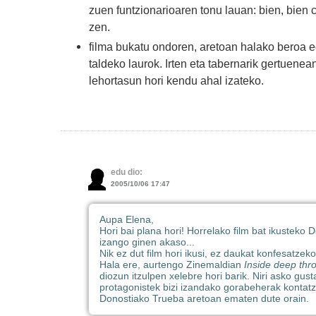
zuen funtzionarioaren tonu lauan: bien, bien c
zen.
filma bukatu ondoren, aretoan halako beroa eg
taldeko laurok. Irten eta tabernarik gertuen
lehortasun hori kendu ahal izateko.
edu dio:
2005/10/06 17:47
Aupa Elena,
Hori bai plana hori! Horrelako film bat ikusteko 
izango ginen akaso...
Nik ez dut film hori ikusi, ez daukat konfesatzeko
Hala ere, aurtengo Zinemaldian
Inside deep thr
diozun itzulpen xelebre hori barik. Niri asko gus
protagonistek bizi izandako gorabeherak kontatze
Donostiako Trueba aretoan ematen dute orain.