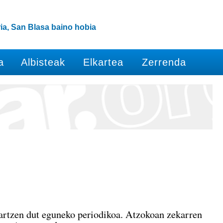
ia, San Blasa baino hobia
a
Albisteak
Elkartea
Zerrenda
hartzen dut eguneko periodikoa. Atzokoan zekarren