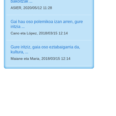
bakoitzak ...
ASIER, 2020/05/12 11:28
Gai hau oso polemikoa izan arren, gure
iritzia ...
Cano eta López, 2018/03/15 12:14
Gure iritziz, gaia oso eztabaigarria da,
kultura, ...
Maiane eta Maria, 2018/03/15 12:14