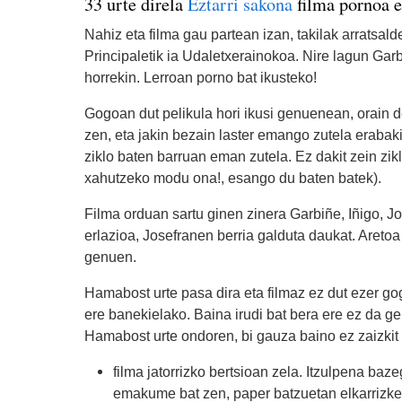
33 urte direla
Eztarri sakona
filma pornoa es
Nahiz eta filma gau partean izan, takilak arratsal
Principaletik ia Udaletxerainokoa. Nire lagun Gar
horrekin. Lerroan porno bat ikusteko!
Gogoan dut pelikula hori ikusi genuenean, orain d
zen, eta jakin bezain laster emango zutela erabak
ziklo baten barruan eman zutela. Ez dakit zein zik
xahutzeko modu ona!, esango du baten batek).
Filma orduan sartu ginen zinera Garbiñe, Iñigo, Jo
erlazioa, Josefranen berria galduta daukat. Areto
genuen.
Hamabost urte pasa dira eta filmaz ez dut ezer go
ere banekielako. Baina irudi bat bera ere ez da g
Hamabost urte ondoren, bi gauza baino ez zaizkit 
filma jatorrizko bertsioan zela. Itzulpena ba
emakume bat zen, paper batzuetan elkarrizketa