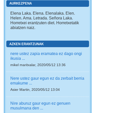
AURKEZPENA
Elena Laka. Elena. Elenalaka. Elen.
Helen. Ama. Letrada. Señora Laka.
Horretxei erantzuten diet. Horretxetatik
abiatzen naiz.
AZKEN ERANTZUNAK
nere ustez zapia eramatea ez dago ongi
ikusia ...
mikel maritxalar, 2020/05/12 13:36
Nere ustez gaur egun ez da zerbait berria
emakume ...
Asier Martin, 2020/05/12 13:04
Nire aburuz gaur egun ez genuen
musulmana den ...