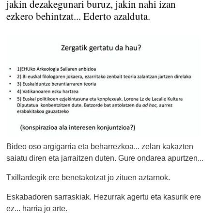
jakin dezakegunari buruz, jakin nahi izan
ezkero behintzat... Ederto azalduta.
Bideo oso argigarria eta beharrezkoa... zelan kakazten
saiatu diren eta jarraitzen duten. Gure ondarea apurtzen...
Txillardegik ere benetakotzat jo zituen aztarnok.
Eskabadoren sarraskiak. Hezurrak agertu eta kasurik ere
ez... harria jo arte.