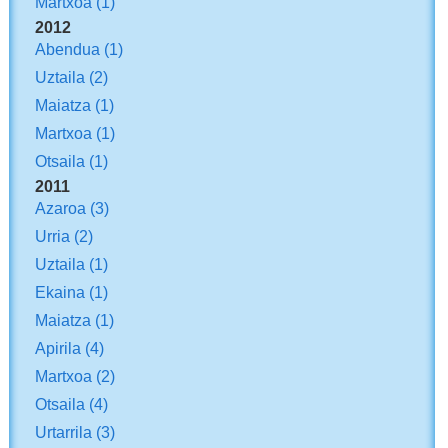
Martxoa
(1)
2012
Abendua
(1)
Uztaila
(2)
Maiatza
(1)
Martxoa
(1)
Otsaila
(1)
2011
Azaroa
(3)
Urria
(2)
Uztaila
(1)
Ekaina
(1)
Maiatza
(1)
Apirila
(4)
Martxoa
(2)
Otsaila
(4)
Urtarrila
(3)