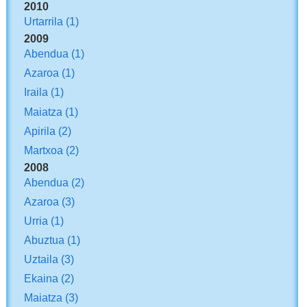
2010
Urtarrila
(1)
2009
Abendua
(1)
Azaroa
(1)
Iraila
(1)
Maiatza
(1)
Apirila
(2)
Martxoa
(2)
2008
Abendua
(2)
Azaroa
(3)
Urria
(1)
Abuztua
(1)
Uztaila
(3)
Ekaina
(2)
Maiatza
(3)