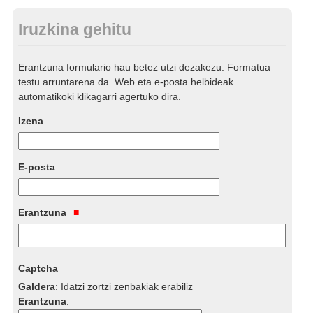
Iruzkina gehitu
Erantzuna formulario hau betez utzi dezakezu. Formatua
testu arruntarena da. Web eta e-posta helbideak
automatikoki klikagarri agertuko dira.
Izena
E-posta
Erantzuna
Captcha
Galdera
:
Idatzi zortzi zenbakiak erabiliz
Erantzuna
: