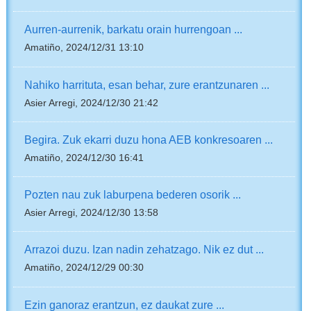
Aurren-aurrenik, barkatu orain hurrengoan ...
Amatiño, 2024/12/31 13:10
Nahiko harrituta, esan behar, zure erantzunaren ...
Asier Arregi, 2024/12/30 21:42
Begira. Zuk ekarri duzu hona AEB konkresoaren ...
Amatiño, 2024/12/30 16:41
Pozten nau zuk laburpena bederen osorik ...
Asier Arregi, 2024/12/30 13:58
Arrazoi duzu. Izan nadin zehatzago. Nik ez dut ...
Amatiño, 2024/12/29 00:30
Ezin ganoraz erantzun, ez daukat zure ...