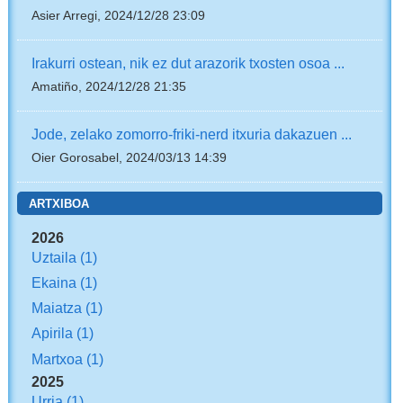
Asier Arregi, 2024/12/28 23:09
Irakurri ostean, nik ez dut arazorik txosten osoa ...
Amatiño, 2024/12/28 21:35
Jode, zelako zomorro-friki-nerd itxuria dakazuen ...
Oier Gorosabel, 2024/03/13 14:39
ARTXIBOA
2026
Uztaila
(1)
Ekaina
(1)
Maiatza
(1)
Apirila
(1)
Martxoa
(1)
2025
Urria
(1)