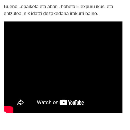
Bueno...epaiketa eta abar... hobeto Elexpuru ikusi eta
entzutea, nik idatzi dezakedana irakurri baino.