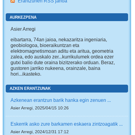
Erantzunen RSS jarioa
AURKEZPENA
Asier Arregi
eibartarra, 74an jaioa, nekazaritza ingeniaria,
geobiologoa, bioeraikuntzan eta
elektromagnetismoan aditu eta aritua, geometria
zalea, edo auskalo zer...kurrikulumek ordea ezer
gutxi balio dute oraina bizitzerako orduan. Beraz,
gustoren jarriko nukeena, orainzale, baina
hori...ikasteko.
AZKEN ERANTZUNAK
Azkenean erantzun barik hanka egin zenuen ...
Asier Arregi, 2025/04/15 10:26
Eskerrik asko zure barkamen eskaera zintzoagatik ...
Asier Arregi, 2024/12/31 17:12