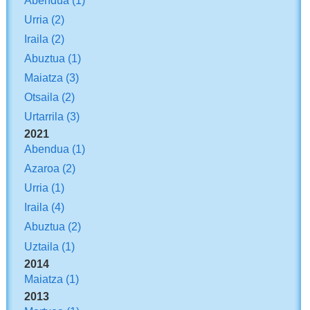
Urria
(2)
Iraila
(2)
Abuztua
(1)
Maiatza
(3)
Otsaila
(2)
Urtarrila
(3)
2021
Abendua
(1)
Azaroa
(2)
Urria
(1)
Iraila
(4)
Abuztua
(2)
Uztaila
(1)
2014
Maiatza
(1)
2013