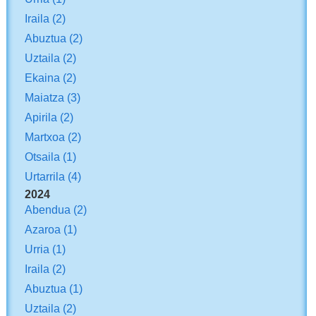
Iraila
(2)
Abuztua
(2)
Uztaila
(2)
Ekaina
(2)
Maiatza
(3)
Apirila
(2)
Martxoa
(2)
Otsaila
(1)
Urtarrila
(4)
2024
Abendua
(2)
Azaroa
(1)
Urria
(1)
Iraila
(2)
Abuztua
(1)
Uztaila
(2)