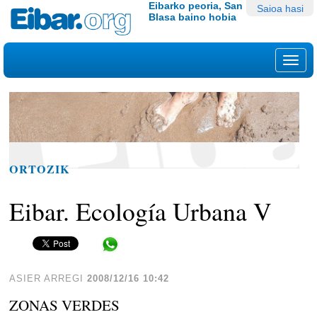
Edukira
Tresna
Eibarko peoria, San
Saioa hasi
Blasa baino hobia
salto
pertsonalak
egin
|
Nab
Salto
egin
nabigazioara
ORTOZIK
Eibar. Ecología Urbana V
Share in WhatsApp
ASIER ARREGI
2008/12/16 10:42
ZONAS VERDES