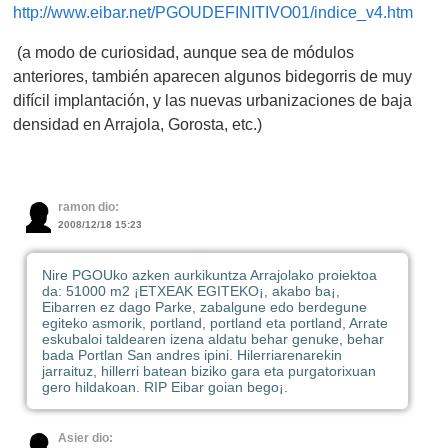
http://www.eibar.net/PGOUDEFINITIVO01/indice_v4.htm
(a modo de curiosidad, aunque sea de módulos
anteriores, también aparecen algunos bidegorris de muy
difícil implantación, y las nuevas urbanizaciones de baja
densidad en Arrajola, Gorosta, etc.)
ramon dio:
2008/12/18 15:23
Nire PGOUko azken aurkikuntza Arrajolako proiektoa
da: 51000 m2 ¡ETXEAK EGITEKO¡, akabo ba¡,
Eibarren ez dago Parke, zabalgune edo berdegune
egiteko asmorik, portland, portland eta portland, Arrate
eskubaloi taldearen izena aldatu behar genuke, behar
bada Portlan San andres ipini. Hilerriarenarekin
jarraituz, hillerri batean biziko gara eta purgatorixuan
gero hildakoan. RIP Eibar goian bego¡.
Asier dio: