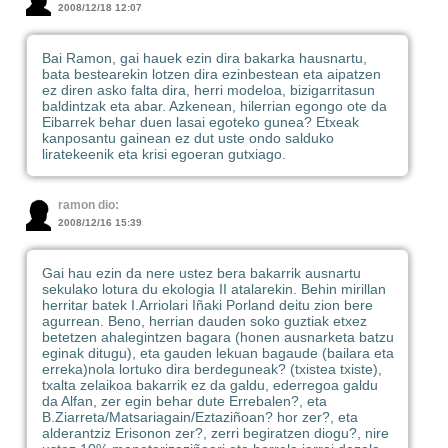
2008/12/18 12:07
Bai Ramon, gai hauek ezin dira bakarka hausnartu,
bata bestearekin lotzen dira ezinbestean eta aipatzen
ez diren asko falta dira, herri modeloa, bizigarritasun
baldintzak eta abar. Azkenean, hilerrian egongo ote da
Eibarrek behar duen lasai egoteko gunea? Etxeak
kanposantu gainean ez dut uste ondo salduko
liratekeenik eta krisi egoeran gutxiago.
ramon dio:
2008/12/16 15:39
Gai hau ezin da nere ustez bera bakarrik ausnartu
sekulako lotura du ekologia II atalarekin. Behin mirillan
herritar batek I.Arriolari Iñaki Porland deitu zion bere
agurrean. Beno, herrian dauden soko guztiak etxez
betetzen ahalegintzen bagara (honen ausnarketa batzu
eginak ditugu), eta gauden lekuan bagaude (bailara eta
erreka)nola lortuko dira berdeguneak? (txistea txiste),
txalta zelaikoa bakarrik ez da galdu, ederregoa galdu
da Alfan, zer egin behar dute Errebalen?, eta
B.Ziarreta/Matsariagain/Eztaziñoan? hor zer?, eta
alderantziz Erisonon zer?, zerri begiratzen diogu?, nire