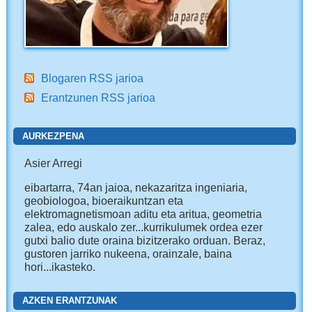
Blogaren RSS jarioa
Erantzunen RSS jarioa
AURKEZPENA
Asier Arregi
eibartarra, 74an jaioa, nekazaritza ingeniaria,
geobiologoa, bioeraikuntzan eta
elektromagnetismoan aditu eta aritua, geometria
zalea, edo auskalo zer...kurrikulumek ordea ezer
gutxi balio dute oraina bizitzerako orduan. Beraz,
gustoren jarriko nukeena, orainzale, baina
hori...ikasteko.
AZKEN ERANTZUNAK