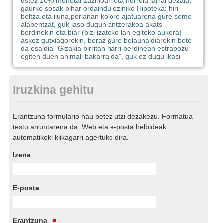
ustez 10% monetarizaziñoari eta horrela jarrai dezala,
gaurko sosak bihar ordaindu eziniko Hipoteka: hiri
beltza eta iluna,porlanan kolore ajatuarena gure seme-
alabentzat, guk jaso dugun antzerakoa akats
berdinekin eta biar (bizi izateko lan egiteko aukera)
askoz gutxiagorekin, beraz gure belaunaldiarekin bete
da esaldia "Gizakia birritan harri berdinean estrapozu
egiten duen animali bakarra da", guk ez dugu ikasi
Iruzkina gehitu
Erantzuna formulario hau betez utzi dezakezu. Formatua
testu arruntarena da. Web eta e-posta helbideak
automatikoki klikagarri agertuko dira.
Izena
E-posta
Erantzuna