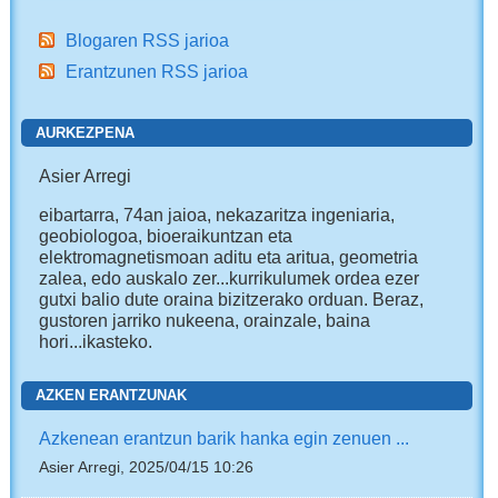
Blogaren RSS jarioa
Erantzunen RSS jarioa
AURKEZPENA
Asier Arregi
eibartarra, 74an jaioa, nekazaritza ingeniaria,
geobiologoa, bioeraikuntzan eta
elektromagnetismoan aditu eta aritua, geometria
zalea, edo auskalo zer...kurrikulumek ordea ezer
gutxi balio dute oraina bizitzerako orduan. Beraz,
gustoren jarriko nukeena, orainzale, baina
hori...ikasteko.
AZKEN ERANTZUNAK
Azkenean erantzun barik hanka egin zenuen ...
Asier Arregi, 2025/04/15 10:26