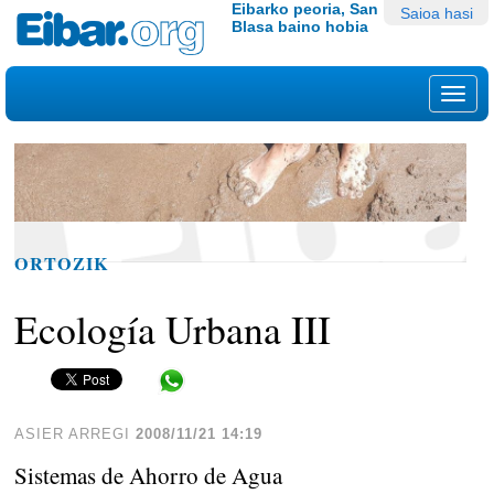
Edukira
Tresna
Eibarko peoria, San
Saioa hasi
Blasa baino hobia
salto
pertsonalak
egin
|
Nab
Salto
egin
nabigazioara
ORTOZIK
Ecología Urbana III
Share in WhatsApp
ASIER ARREGI
2008/11/21 14:19
Sistemas de Ahorro de Agua