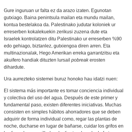
Gure inguruan ur falta ez da arazo izaten. Egunotan
gutxiago. Baina penintsula mailan eta mundu mailan,
kontua bestelakoa da. Palestinako judutar koloniek ur
erreserben kokalekuekin zerikusi zuzena dute eta
Israelek kontrolatzen ditu Palestinako ur erreserben %90
edo gehiago, biztanlez, gutxiengoa diren arren. Eta
multinazionalak, Hego Amerikan erreka garrantzitsu eta
akuifero handiak dituzten lursail
pobreak
erosten
dihardute.
Ura aurrezteko sistemei buruz honoko hau idatzi nuen:
El sistema más importante es tomar conciencia individual
y colectiva del uso del agua. Después de este primer y
fundamental paso, existen diferentes iniciativas. Muchas
consisten en simples hábitos ahorradores que se deben
adquirir de forma individual como, regar las plantas de
noche, ducharse en lugar de bañarse, cuidar los grifos en