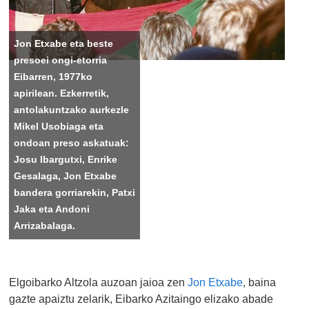
Jon Etxabe eta beste
presoei ongi-etorria
Eibarren, 1977ko
apirilean. Ezkerretik,
antolakuntzako aurkezle
Mikel Usobiaga eta
ondoan preso askatuak:
Josu Ibargutxi, Enrike
Gesalaga, Jon Etxabe
bandera gorriarekin, Patxi
Jaka eta Andoni
Arrizabalaga.
Elgoibarko Altzola auzoan jaioa zen
Jon Etxabe
, baina
gazte apaiztu zelarik, Eibarko Azitaingo elizako abade