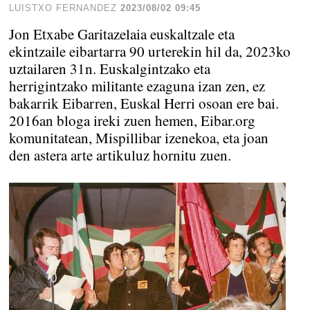
LUISTXO FERNANDEZ
2023/08/02 09:45
Jon Etxabe Garitazelaia euskaltzale eta
ekintzaile eibartarra 90 urterekin hil da, 2023ko
uztailaren 31n. Euskalgintzako eta
herrigintzako militante ezaguna izan zen, ez
bakarrik Eibarren, Euskal Herri osoan ere bai.
2016an bloga ireki zuen hemen, Eibar.org
komunitatean, Mispillibar izenekoa, eta joan
den astera arte artikuluz hornitu zuen.