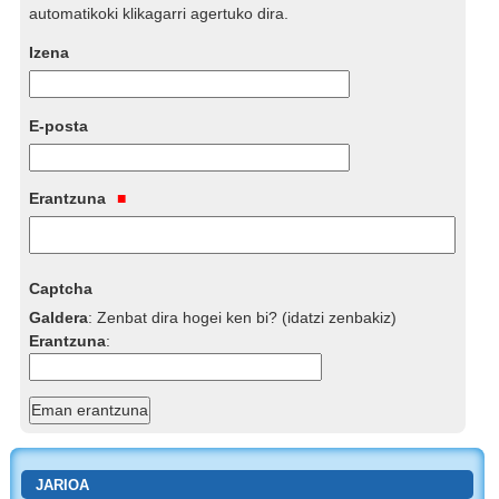
automatikoki klikagarri agertuko dira.
Izena
E-posta
Erantzuna
Captcha
Galdera
:
Zenbat dira hogei ken bi? (idatzi zenbakiz)
Erantzuna
:
JARIOA