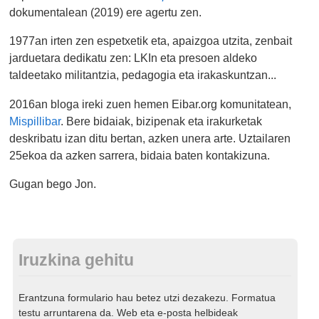
dokumentalean (2019) ere agertu zen.
1977an irten zen espetxetik eta, apaizgoa utzita, zenbait
jarduetara dedikatu zen: LKIn eta presoen aldeko
taldeetako militantzia, pedagogia eta irakaskuntzan...
2016an bloga ireki zuen hemen Eibar.org komunitatean,
Mispillibar
. Bere bidaiak, bizipenak eta irakurketak
deskribatu izan ditu bertan, azken unera arte. Uztailaren
25ekoa da azken sarrera, bidaia baten kontakizuna.
Gugan bego Jon.
Iruzkina gehitu
Erantzuna formulario hau betez utzi dezakezu. Formatua
testu arruntarena da. Web eta e-posta helbideak