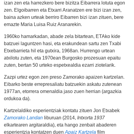
izan zen eta harrezkero bere bizitza Eibarrera lotuta egon
zen. Elgoibarren eta Etxarri Aranatzen ere bizi izan zen,
baina azken urteak berriro Eibarren bizi izan zituen, bere
emazte Maria Luisa Ruiz Aranarekin.
1960ko hamarkadan, abade zela bitartean, ETAko kide
batzuei laguntzen hasi, eta erakundean sartu zen Txabi
Etxebarrieta hil eta gutxira, 1968an. Hurrengo urtean
atxilotu zuten, eta 1970ean Burgosko prozesuan epaitu
zuten, bertan 50 urteko espetxealdia ezarri ziotelarik.
Zazpi urtez egon zen preso Zamorako apaizen kartzelan.
Eibarko beste errepresaliatu batzuekin askatu zutenean
1977an, etorrera omenaldia jaso zuen herrian (argazkia
ordukoa da).
Kartzelaldiko esperientziak kontatu zituen Jon Etxabek
Zamorako Landan
liburuan (2014,
Intxorta 1937
elkartearen argitaraldia), eta hango zenbait abaderen
esperientzia kontatzen duen
Apaiz Kartzela
film