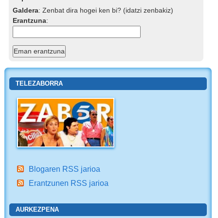
Galdera
:
Zenbat dira hogei ken bi? (idatzi zenbakiz)
Erantzuna
:
TELEZABORRA
Blogaren RSS jarioa
Erantzunen RSS jarioa
AURKEZPENA