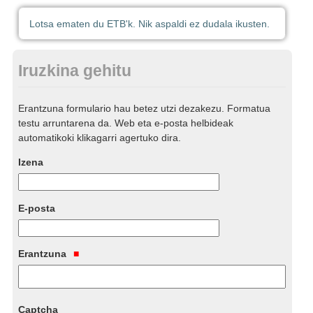
Lotsa ematen du ETB'k. Nik aspaldi ez dudala ikusten.
Iruzkina gehitu
Erantzuna formulario hau betez utzi dezakezu. Formatua
testu arruntarena da. Web eta e-posta helbideak
automatikoki klikagarri agertuko dira.
Izena
E-posta
Erantzuna
Captcha