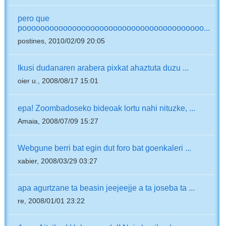
pero que
poooooooooooooooooooooooooooooooooooooooo...
postines, 2010/02/09 20:05
Ikusi dudanaren arabera pixkat ahaztuta duzu ...
oier u., 2008/08/17 15:01
epa! Zoombadoseko bideoak lortu nahi nituzke, ...
Amaia, 2008/07/09 15:27
Webgune berri bat egin dut foro bat goenkaleri ...
xabier, 2008/03/29 03:27
apa agurtzane ta beasin jeejeejje a ta joseba ta ...
re, 2008/01/01 23:22