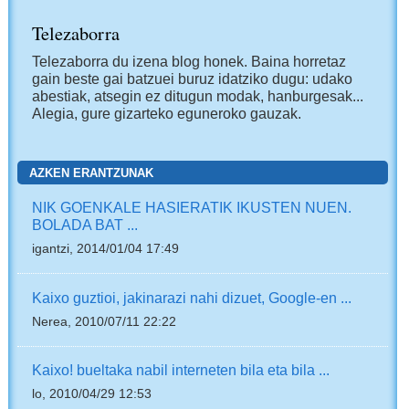
Telezaborra
Telezaborra du izena blog honek. Baina horretaz
gain beste gai batzuei buruz idatziko dugu: udako
abestiak, atsegin ez ditugun modak, hanburgesak...
Alegia, gure gizarteko eguneroko gauzak.
AZKEN ERANTZUNAK
NIK GOENKALE HASIERATIK IKUSTEN NUEN.
BOLADA BAT ...
igantzi, 2014/01/04 17:49
Kaixo guztioi, jakinarazi nahi dizuet, Google-en ...
Nerea, 2010/07/11 22:22
Kaixo! bueltaka nabil interneten bila eta bila ...
lo, 2010/04/29 12:53