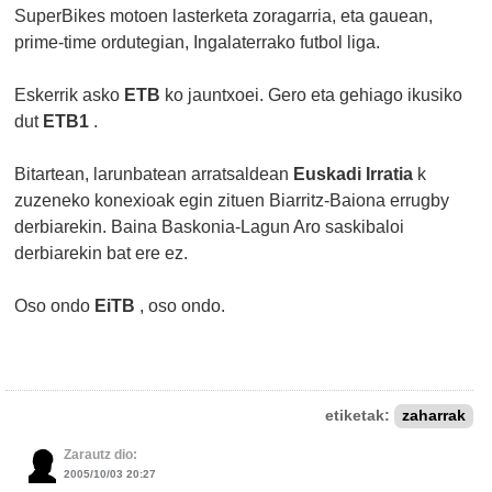
SuperBikes motoen lasterketa zoragarria, eta gauean,
prime-time ordutegian, Ingalaterrako futbol liga.
Eskerrik asko
ETB
ko jauntxoei. Gero eta gehiago ikusiko
dut
ETB1
.
Bitartean, larunbatean arratsaldean
Euskadi Irratia
k
zuzeneko konexioak egin zituen Biarritz-Baiona errugby
derbiarekin. Baina Baskonia-Lagun Aro saskibaloi
derbiarekin bat ere ez.
Oso ondo
EiTB
, oso ondo.
etiketak:
zaharrak
Zarautz dio:
2005/10/03 20:27