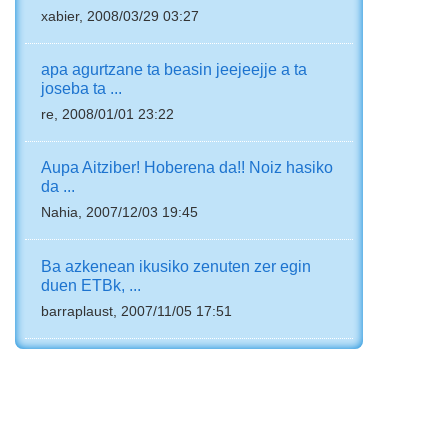
xabier, 2008/03/29 03:27
apa agurtzane ta beasin jeejeejje a ta
joseba ta ...
re, 2008/01/01 23:22
Aupa Aitziber! Hoberena da!! Noiz hasiko
da ...
Nahia, 2007/12/03 19:45
Ba azkenean ikusiko zenuten zer egin
duen ETBk, ...
barraplaust, 2007/11/05 17:51