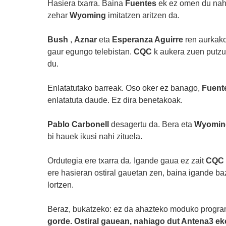
Hasiera txarra. Baina
Fuentes
ek ez omen du nahi
zehar
Wyoming
imitatzen aritzen da.
Bush
,
Aznar
eta
Esperanza Aguirre
ren aurkako
gaur egungo telebistan.
CQC
k aukera zuen putzu 
du.
Enlatatutako barreak. Oso oker ez banago,
Fuent
enlatatuta daude. Ez dira benetakoak.
Pablo Carbonell
desagertu da. Bera eta
Wyomi
bi hauek ikusi nahi zituela.
Ordutegia ere txarra da. Igande gaua ez zait
CQC
ere hasieran ostiral gauetan zen, baina igande ba
lortzen.
Beraz, bukatzeko: ez da ahazteko moduko program
gorde. Ostiral gauean, nahiago dut
Antena3
ek