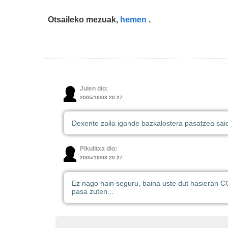
Otsaileko mezuak,
hemen
.
Julen dio:
2005/10/03 20:27
Dexente zaila igande bazkalostera pasatzea saioa
Pikulitxa dio:
2005/10/03 20:27
Ez nago hain seguru, baina uste dut hasieran C
pasa zuten...