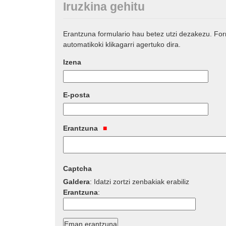
Iruzkina gehitu
Erantzuna formulario hau betez utzi dezakezu. Fo
automatikoki klikagarri agertuko dira.
Izena
E-posta
Erantzuna
Captcha
Galdera
:
Idatzi zortzi zenbakiak erabiliz
Erantzuna
: