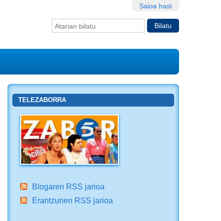
Saioa hasi
Bilatu atarian
Bilaketa
aurreratua…
TELEZABORRA
Blogaren RSS jarioa
Erantzunen RSS jarioa