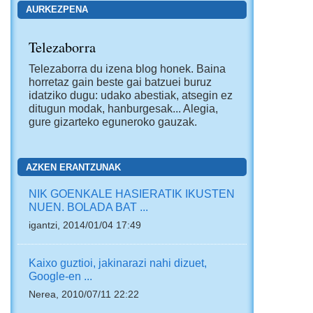
AURKEZPENA
Telezaborra
Telezaborra du izena blog honek. Baina
horretaz gain beste gai batzuei buruz
idatziko dugu: udako abestiak, atsegin ez
ditugun modak, hanburgesak... Alegia,
gure gizarteko eguneroko gauzak.
AZKEN ERANTZUNAK
NIK GOENKALE HASIERATIK IKUSTEN
NUEN. BOLADA BAT ...
igantzi, 2014/01/04 17:49
Kaixo guztioi, jakinarazi nahi dizuet,
Google-en ...
Nerea, 2010/07/11 22:22