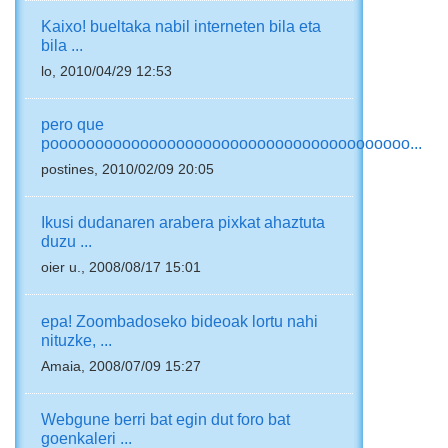
Kaixo! bueltaka nabil interneten bila eta
bila ...
lo, 2010/04/29 12:53
pero que
poooooooooooooooooooooooooooooooooooooooo...
postines, 2010/02/09 20:05
Ikusi dudanaren arabera pixkat ahaztuta
duzu ...
oier u., 2008/08/17 15:01
epa! Zoombadoseko bideoak lortu nahi
nituzke, ...
Amaia, 2008/07/09 15:27
Webgune berri bat egin dut foro bat
goenkaleri ...