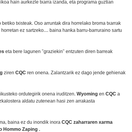
koa hain aurkezle txarra izanda, eta programa guztian
 betiko txisteak. Oso arruntak dira horrelako broma txarrak
horretan ez sartzeko.... baina hanka barru-barruraino sartu
es
eta bere lagunen "graziekin" entzuten diren barreak
ng
ziren
CQC
ren onena. Zalantzarik ez dago jende gehienak
ikusteko ordutegirik onena iruditzen.
Wyoming
en
CQC
a
zkalostera aldatu zutenean hasi zen arrakasta
a, baina ez du inondik inora
CQC
zaharraren xarma
o
Hommo Zaping
.