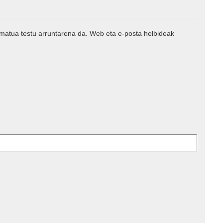
rmatua testu arruntarena da. Web eta e-posta helbideak