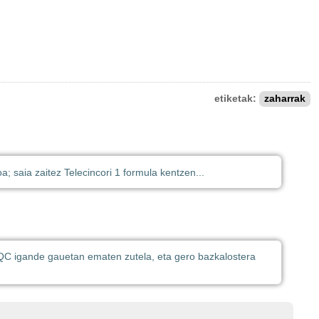
etiketak:
zaharrak
; saia zaitez Telecincori 1 formula kentzen...
QC igande gauetan ematen zutela, eta gero bazkalostera