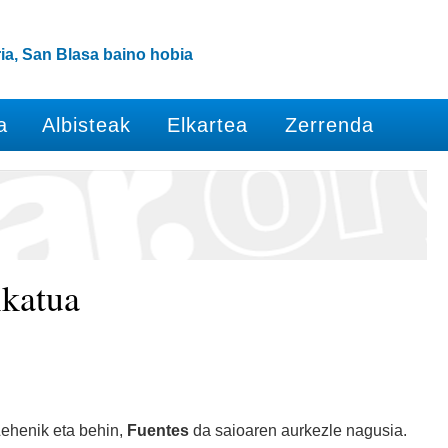
ia, San Blasa baino hobia
a
Albisteak
Elkartea
Zerrenda
katua
Lehenik eta behin,
Fuentes
da saioaren aurkezle nagusia.