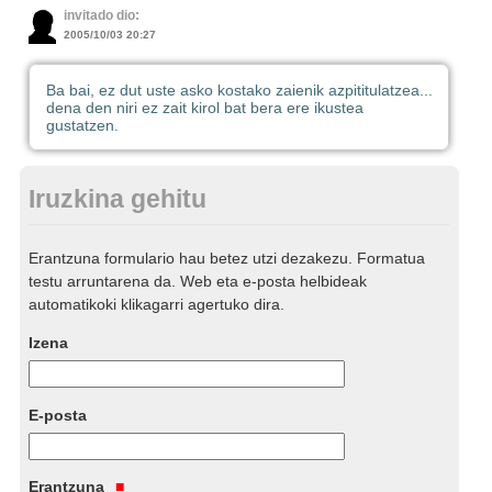
invitado dio:
2005/10/03 20:27
Ba bai, ez dut uste asko kostako zaienik azpititulatzea...
dena den niri ez zait kirol bat bera ere ikustea
gustatzen.
Iruzkina gehitu
Erantzuna formulario hau betez utzi dezakezu. Formatua
testu arruntarena da. Web eta e-posta helbideak
automatikoki klikagarri agertuko dira.
Izena
E-posta
Erantzuna