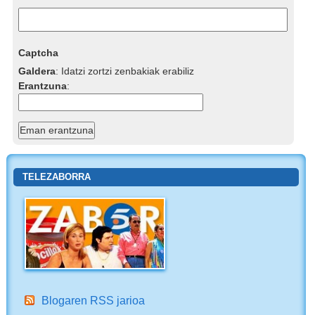
Captcha
Galdera
:
Idatzi zortzi zenbakiak erabiliz
Erantzuna
:
TELEZABORRA
Blogaren RSS jarioa