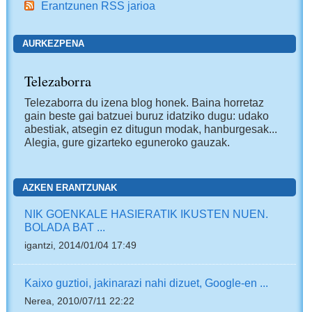
Erantzunen RSS jarioa
AURKEZPENA
Telezaborra
Telezaborra du izena blog honek. Baina horretaz
gain beste gai batzuei buruz idatziko dugu: udako
abestiak, atsegin ez ditugun modak, hanburgesak...
Alegia, gure gizarteko eguneroko gauzak.
AZKEN ERANTZUNAK
NIK GOENKALE HASIERATIK IKUSTEN NUEN.
BOLADA BAT ...
igantzi, 2014/01/04 17:49
Kaixo guztioi, jakinarazi nahi dizuet, Google-en ...
Nerea, 2010/07/11 22:22