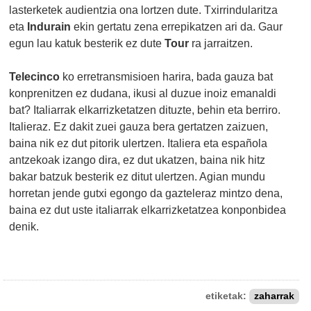
lasterketek audientzia ona lortzen dute. Txirrindularitza
eta
Indurain
ekin gertatu zena errepikatzen ari da. Gaur
egun lau katuk besterik ez dute
Tour
ra jarraitzen.
Telecinco
ko erretransmisioen harira, bada gauza bat
konprenitzen ez dudana, ikusi al duzue inoiz emanaldi
bat? Italiarrak elkarrizketatzen dituzte, behin eta berriro.
Italieraz. Ez dakit zuei gauza bera gertatzen zaizuen,
baina nik ez dut pitorik ulertzen. Italiera eta española
antzekoak izango dira, ez dut ukatzen, baina nik hitz
bakar batzuk besterik ez ditut ulertzen. Agian mundu
horretan jende gutxi egongo da gazteleraz mintzo dena,
baina ez dut uste italiarrak elkarrizketatzea konponbidea
denik.
etiketak:
zaharrak