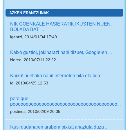
AZKEN ERANTZUNAK
NIK GOENKALE HASIERATIK IKUSTEN NUEN.
BOLADA BAT ...
igantzi, 2014/01/04 17:49
Kaixo guztioi, jakinarazi nahi dizuet, Google-en ...
Nerea, 2010/07/11 22:22
Kaixo! bueltaka nabil interneten bila eta bila ...
lo, 2010/04/29 12:53
pero que
poooooooooooooooooooooooooooooooooooooooo...
postines, 2010/02/09 20:05
Ikusi dudanaren arabera pixkat ahaztuta duzu ...