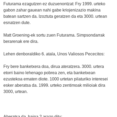
Futurama ezagutzen ez duzuenontzat: Fry 1999. urteko
gabon zahar gauean nahi gabe kriojenizazio makina
batean sartzen da. Izoztuta geratzen da eta 3000. urtean
esnatzen dute.
Matt Groening-ek sortu zuen Futurama. Simpsondarrak
berarenak ere dira.
Lehen denboraldiko 6. atala, Unos Valiosos Pececitos:
Fry bere banketxera doa, dirua ateratzera. 3000. urtera
etorri baino lehenago pobrea zen, eta banketxean
ezustekoa ematen diote. 1000 urtetan pilaturiko interesei
esker aberatsa da. 1999. urteko zentimoak milioiak dira
3000, urtean.
Aberatsa da, baina 2 arazo ditu: