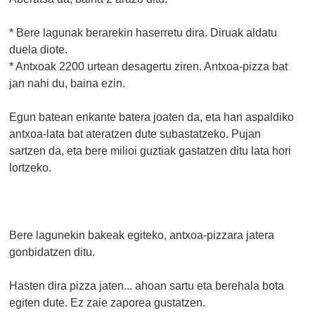
* Bere lagunak berarekin haserretu dira. Diruak aldatu
duela diote.
* Antxoak 2200 urtean desagertu ziren. Antxoa-pizza bat
jan nahi du, baina ezin.
Egun batean enkante batera joaten da, eta han aspaldiko
antxoa-lata bat ateratzen dute subastatzeko. Pujan
sartzen da, eta bere milioi guztiak gastatzen ditu lata hori
lortzeko.
Bere lagunekin bakeak egiteko, antxoa-pizzara jatera
gonbidatzen ditu.
Hasten dira pizza jaten... ahoan sartu eta berehala bota
egiten dute. Ez zaie zaporea gustatzen.