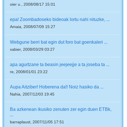
oier u., 2008/08/17 15:01
epa! Zoombadoseko bideoak lortu nahi nituzke, ...
Amaia, 2008/07/09 15:27
Webgune berri bat egin dut foro bat goenkaleri ...
xabier, 2008/03/29 03:27
apa agurtzane ta beasin jeejeejje a ta joseba ta ...
re, 2008/01/01 23:22
Aupa Aitziber! Hoberena da!! Noiz hasiko da ...
Nahia, 2007/12/03 19:45
Ba azkenean ikusiko zenuten zer egin duen ETBk,
...
barraplaust, 2007/11/05 17:51