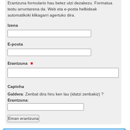
Erantzuna formulario hau betez utzi dezakezu. Formatua
testu arruntarena da. Web eta e-posta helbideak
automatikoki klikagarri agertuko dira.
Izena
E-posta
Erantzuna
Captcha
Galdera
:
Zenbat dira hiru ken lau (idatzi zenbakiz) ?
Erantzuna
: