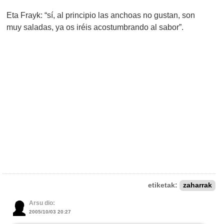
Eta Frayk: “sí, al principio las anchoas no gustan, son
muy saladas, ya os iréis acostumbrando al sabor”.
etiketak:
zaharrak
Arsu dio:
2005/10/03 20:27