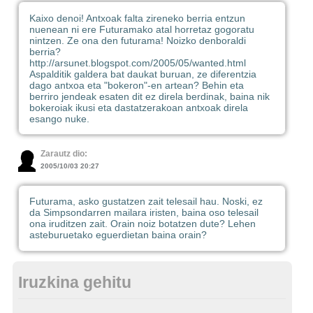
Kaixo denoi! Antxoak falta zireneko berria entzun
nuenean ni ere Futuramako atal horretaz gogoratu
nintzen. Ze ona den futurama! Noizko denboraldi
berria?
http://arsunet.blogspot.com/2005/05/wanted.html
Aspalditik galdera bat daukat buruan, ze diferentzia
dago antxoa eta "bokeron"-en artean? Behin eta
berriro jendeak esaten dit ez direla berdinak, baina nik
bokeroiak ikusi eta dastatzerakoan antxoak direla
esango nuke.
Zarautz dio:
2005/10/03 20:27
Futurama, asko gustatzen zait telesail hau. Noski, ez
da Simpsondarren mailara iristen, baina oso telesail
ona iruditzen zait. Orain noiz botatzen dute? Lehen
asteburuetako eguerdietan baina orain?
Iruzkina gehitu