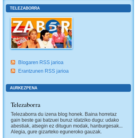
TELEZABORRA
Blogaren RSS jarioa
Erantzunen RSS jarioa
AURKEZPENA
Telezaborra
Telezaborra du izena blog honek. Baina horretaz
gain beste gai batzuei buruz idatziko dugu: udako
abestiak, atsegin ez ditugun modak, hanburgesak...
Alegia, gure gizarteko eguneroko gauzak.