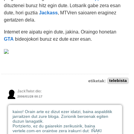
dituztenei buruz hitz egin dute. Lotsarik gabe zera esan
dute, hori guztia
Jackass
, MTVren saioaren eraginez
gertatzen dela.
Internet ere aipatu egin dute, jakina. Oraingo honetan
GTA
bideojokori buruz ez dute ezer esan.
etiketak:
telebista
JackTwist dio:
2006/01/28 00:17
kaixo! Orain arte ez dizut ezer idatzi, baina aspalditik
jarraitzen dut zure bloga. Zorionik beroenak egiten
duzun lanagatik.
Portzierto, ez du gaiarekin zerikusirik, baina
vertele.com-en oraintxe zera irakurri dut: IÑAKI