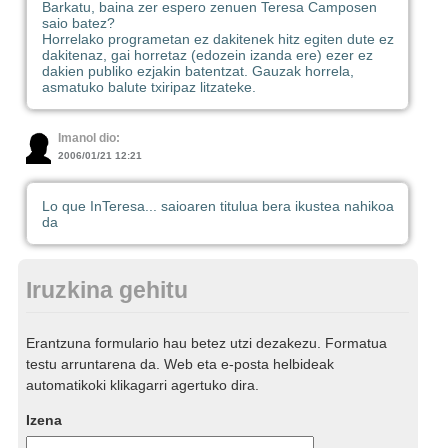
Barkatu, baina zer espero zenuen Teresa Camposen
saio batez?
Horrelako programetan ez dakitenek hitz egiten dute ez
dakitenaz, gai horretaz (edozein izanda ere) ezer ez
dakien publiko ezjakin batentzat. Gauzak horrela,
asmatuko balute txiripaz litzateke.
Imanol dio:
2006/01/21 12:21
Lo que InTeresa... saioaren titulua bera ikustea nahikoa
da
Iruzkina gehitu
Erantzuna formulario hau betez utzi dezakezu. Formatua
testu arruntarena da. Web eta e-posta helbideak
automatikoki klikagarri agertuko dira.
Izena