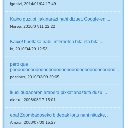
igantzi, 2014/01/04 17:49
Kaixo guztioi, jakinarazi nahi dizuet, Google-en ...
Nerea, 2010/07/11 22:22
Kaixo! bueltaka nabil interneten bila eta bila ...
lo, 2010/04/29 12:53
pero que
poooooooooooooooooooooooooooooooooooooooo...
postines, 2010/02/09 20:05
Ikusi dudanaren arabera pixkat ahaztuta duzu ...
oier u., 2008/08/17 15:01
epa! Zoombadoseko bideoak lortu nahi nituzke, ...
Amaia, 2008/07/09 15:27