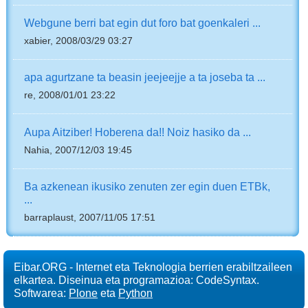
Webgune berri bat egin dut foro bat goenkaleri ...
xabier, 2008/03/29 03:27
apa agurtzane ta beasin jeejeejje a ta joseba ta ...
re, 2008/01/01 23:22
Aupa Aitziber! Hoberena da!! Noiz hasiko da ...
Nahia, 2007/12/03 19:45
Ba azkenean ikusiko zenuten zer egin duen ETBk,
...
barraplaust, 2007/11/05 17:51
Eibar.ORG - Internet eta Teknologia berrien erabiltzaileen
elkartea. Diseinua eta programazioa: CodeSyntax.
Softwarea:
Plone
eta
Python