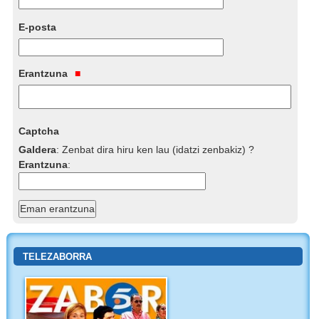
E-posta
Erantzuna
Captcha
Galdera
:
Zenbat dira hiru ken lau (idatzi zenbakiz) ?
Erantzuna
:
TELEZABORRA