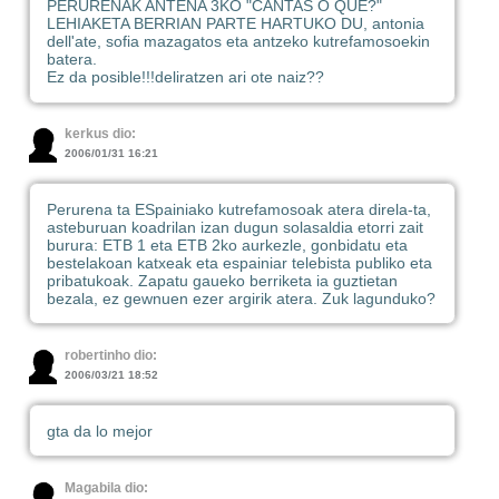
PERURENAK ANTENA 3KO "CANTAS O QUÉ?"
LEHIAKETA BERRIAN PARTE HARTUKO DU, antonia
dell'ate, sofia mazagatos eta antzeko kutrefamosoekin
batera.
Ez da posible!!!deliratzen ari ote naiz??
kerkus dio:
2006/01/31 16:21
Perurena ta ESpainiako kutrefamosoak atera direla-ta,
asteburuan koadrilan izan dugun solasaldia etorri zait
burura: ETB 1 eta ETB 2ko aurkezle, gonbidatu eta
bestelakoan katxeak eta espainiar telebista publiko eta
pribatukoak. Zapatu gaueko berriketa ia guztietan
bezala, ez gewnuen ezer argirik atera. Zuk lagunduko?
robertinho dio:
2006/03/21 18:52
gta da lo mejor
Magabila dio: