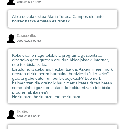
2006/01/21 18:32
Altxa dezala eskua Maria Teresa Campos elefante
horrek nazka ematen ez dionak.
Zarautz dio:
2006/01/24 03:53
Kokoteraino nago telebista programa guztientzat,
gizarteko gaitz guztien errudun bideojokoak, internet,
edo telebista izatea.
Erruduna, izatekotan, hezkuntza da. Azken finean, nork
erosten dizkie beren burmuina bortizkeria "ulertzeko"
garatu gabe duten umeei bideojokuok? Edo nork
baimentzen die oraindik haur mentalitatea duten beren
seme-alabei gazteentzako edo helduentzako telebista
programak ikustea?
Hezkuntza, hezkuntza, eta hezkuntza.
l.k. dio:
2006/01/19 00:31