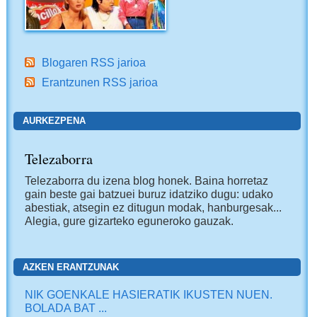
Blogaren RSS jarioa
Erantzunen RSS jarioa
AURKEZPENA
Telezaborra
Telezaborra du izena blog honek. Baina horretaz
gain beste gai batzuei buruz idatziko dugu: udako
abestiak, atsegin ez ditugun modak, hanburgesak...
Alegia, gure gizarteko eguneroko gauzak.
AZKEN ERANTZUNAK
NIK GOENKALE HASIERATIK IKUSTEN NUEN.
BOLADA BAT ...