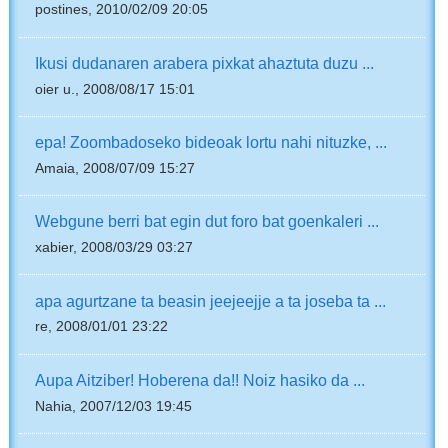
postines, 2010/02/09 20:05
Ikusi dudanaren arabera pixkat ahaztuta duzu ...
oier u., 2008/08/17 15:01
epa! Zoombadoseko bideoak lortu nahi nituzke, ...
Amaia, 2008/07/09 15:27
Webgune berri bat egin dut foro bat goenkaleri ...
xabier, 2008/03/29 03:27
apa agurtzane ta beasin jeejeejje a ta joseba ta ...
re, 2008/01/01 23:22
Aupa Aitziber! Hoberena da!! Noiz hasiko da ...
Nahia, 2007/12/03 19:45