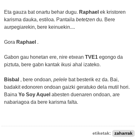
Eta gauza bat onartu behar dugu.
Raphael
ek kristoren
karisma dauka, estiloa. Pantaila
betetzen
du. Bere
aurpegiarekin, bere keinuekin....
Gora
Raphael
.
Gabon gau honetan ere, nire etxean
TVE1
egongo da
piztuta, bere gabn kantak ikusi ahal izateko.
Bisbal
, bere ondoan,
pelele
bat besterik ez da. Bai,
badakit edonoren ondoan gaizki geratuko dela mutil hori.
Baina
Yo Soy Aquel
abesten duenaren ondoan, are
nabariagoa da bere karisma falta.
etiketak:
zaharrak