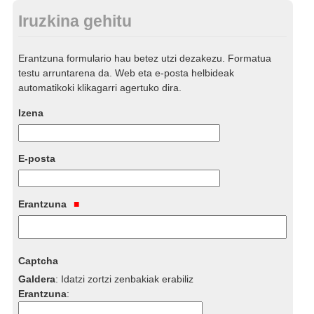
Iruzkina gehitu
Erantzuna formulario hau betez utzi dezakezu. Formatua
testu arruntarena da. Web eta e-posta helbideak
automatikoki klikagarri agertuko dira.
Izena
E-posta
Erantzuna
Captcha
Galdera
:
Idatzi zortzi zenbakiak erabiliz
Erantzuna
: