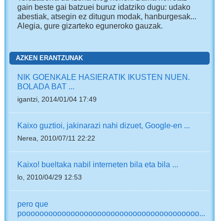
gain beste gai batzuei buruz idatziko dugu: udako
abestiak, atsegin ez ditugun modak, hanburgesak...
Alegia, gure gizarteko eguneroko gauzak.
AZKEN ERANTZUNAK
NIK GOENKALE HASIERATIK IKUSTEN NUEN.
BOLADA BAT ...
igantzi, 2014/01/04 17:49
Kaixo guztioi, jakinarazi nahi dizuet, Google-en ...
Nerea, 2010/07/11 22:22
Kaixo! bueltaka nabil interneten bila eta bila ...
lo, 2010/04/29 12:53
pero que
poooooooooooooooooooooooooooooooooooooooo...