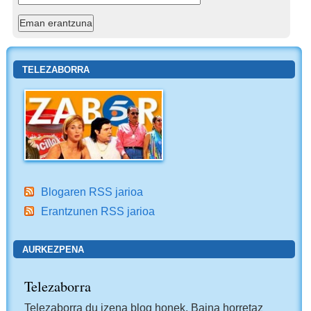
TELEZABORRA
Blogaren RSS jarioa
Erantzunen RSS jarioa
AURKEZPENA
Telezaborra
Telezaborra du izena blog honek. Baina horretaz