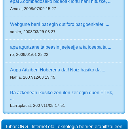
epa! Zoombadoseko bideoak lortu nahi nituzke, ...
Amaia, 2008/07/09 15:27
Webgune berri bat egin dut foro bat goenkaleri ...
xabier, 2008/03/29 03:27
apa agurtzane ta beasin jeejeejje a ta joseba ta ...
re, 2008/01/01 23:22
Aupa Aitziber! Hoberena da!! Noiz hasiko da ...
Nahia, 2007/12/03 19:45
Ba azkenean ikusiko zenuten zer egin duen ETBk,
...
barraplaust, 2007/11/05 17:51
Eibar.ORG - Internet eta Teknologia berrien erabiltzaileen