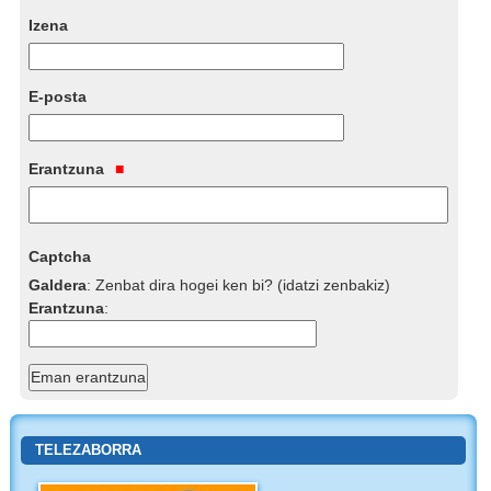
Izena
E-posta
Erantzuna
Captcha
Galdera
:
Zenbat dira hogei ken bi? (idatzi zenbakiz)
Erantzuna
:
TELEZABORRA