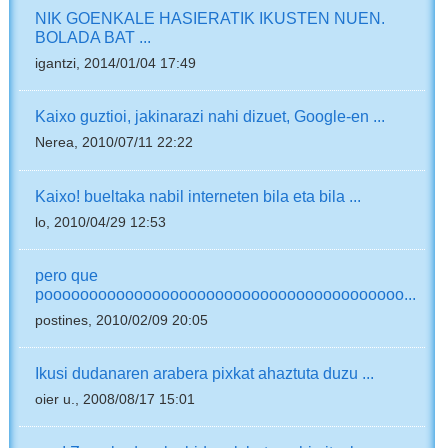
NIK GOENKALE HASIERATIK IKUSTEN NUEN.
BOLADA BAT ...
igantzi, 2014/01/04 17:49
Kaixo guztioi, jakinarazi nahi dizuet, Google-en ...
Nerea, 2010/07/11 22:22
Kaixo! bueltaka nabil interneten bila eta bila ...
lo, 2010/04/29 12:53
pero que
poooooooooooooooooooooooooooooooooooooooo...
postines, 2010/02/09 20:05
Ikusi dudanaren arabera pixkat ahaztuta duzu ...
oier u., 2008/08/17 15:01