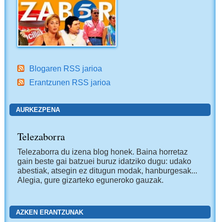
Blogaren RSS jarioa
Erantzunen RSS jarioa
AURKEZPENA
Telezaborra
Telezaborra du izena blog honek. Baina horretaz
gain beste gai batzuei buruz idatziko dugu: udako
abestiak, atsegin ez ditugun modak, hanburgesak...
Alegia, gure gizarteko eguneroko gauzak.
AZKEN ERANTZUNAK