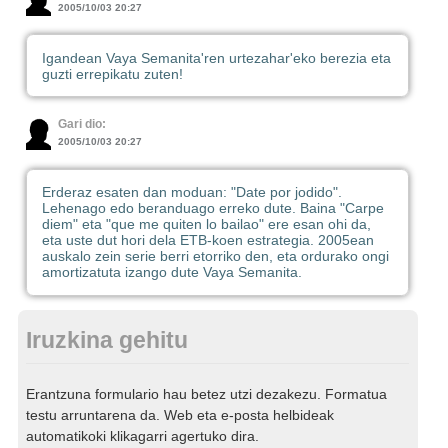
2005/10/03 20:27
Igandean Vaya Semanita'ren urtezahar'eko berezia eta
guzti errepikatu zuten!
Gari dio:
2005/10/03 20:27
Erderaz esaten dan moduan: "Date por jodido".
Lehenago edo beranduago erreko dute. Baina "Carpe
diem" eta "que me quiten lo bailao" ere esan ohi da,
eta uste dut hori dela ETB-koen estrategia. 2005ean
auskalo zein serie berri etorriko den, eta ordurako ongi
amortizatuta izango dute Vaya Semanita.
Iruzkina gehitu
Erantzuna formulario hau betez utzi dezakezu. Formatua
testu arruntarena da. Web eta e-posta helbideak
automatikoki klikagarri agertuko dira.