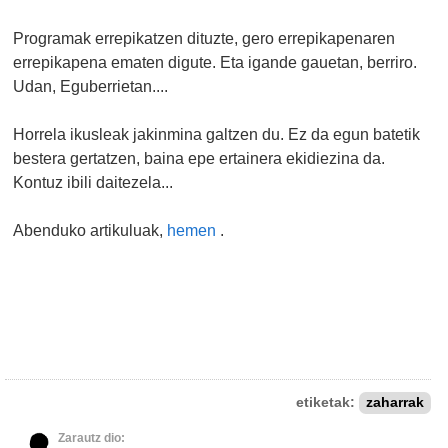
Programak errepikatzen dituzte, gero errepikapenaren
errepikapena ematen digute. Eta igande gauetan, berriro.
Udan, Eguberrietan....
Horrela ikusleak jakinmina galtzen du. Ez da egun batetik
bestera gertatzen, baina epe ertainera ekidiezina da.
Kontuz ibili daitezela...
Abenduko artikuluak,
hemen
.
etiketak:
zaharrak
Zarautz dio: