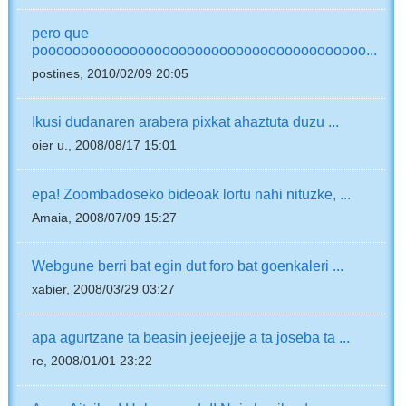
pero que
poooooooooooooooooooooooooooooooooooooooo...
postines, 2010/02/09 20:05
Ikusi dudanaren arabera pixkat ahaztuta duzu ...
oier u., 2008/08/17 15:01
epa! Zoombadoseko bideoak lortu nahi nituzke, ...
Amaia, 2008/07/09 15:27
Webgune berri bat egin dut foro bat goenkaleri ...
xabier, 2008/03/29 03:27
apa agurtzane ta beasin jeejeejje a ta joseba ta ...
re, 2008/01/01 23:22