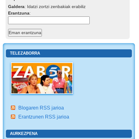
Galdera
:
Idatzi zortzi zenbakiak erabiliz
Erantzuna
:
TELEZABORRA
Blogaren RSS jarioa
Erantzunen RSS jarioa
AURKEZPENA