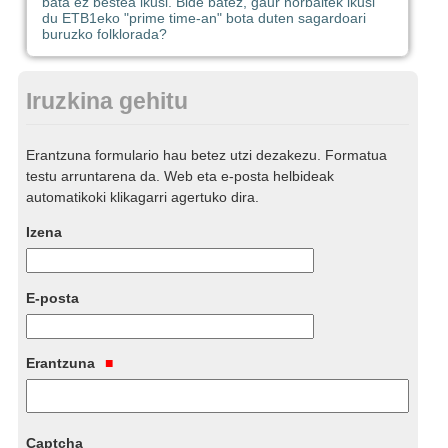
bata ez bestea ikusi. Bide batez, gaur norbaitek ikusi
du ETB1eko "prime time-an" bota duten sagardoari
buruzko folklorada?
Iruzkina gehitu
Erantzuna formulario hau betez utzi dezakezu. Formatua
testu arruntarena da. Web eta e-posta helbideak
automatikoki klikagarri agertuko dira.
Izena
E-posta
Erantzuna
Captcha