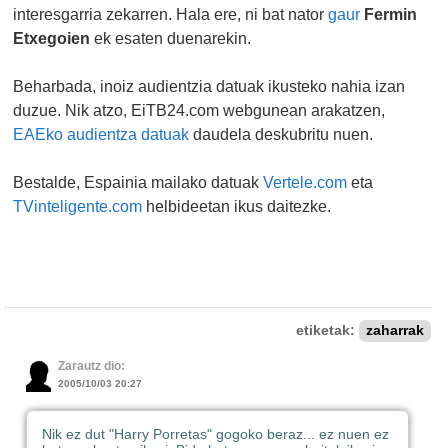
interesgarria zekarren. Hala ere, ni bat nator
gaur
Fermin
Etxegoien
ek esaten duenarekin.
Beharbada, inoiz audientzia datuak ikusteko nahia izan
duzue. Nik atzo, EiTB24.com webgunean arakatzen,
EAEko audientza datuak
daudela deskubritu nuen.
Bestalde, Espainia mailako datuak
Vertele.com
eta
TVinteligente.com
helbideetan ikus daitezke.
etiketak:
zaharrak
Zarautz dio:
2005/10/03 20:27
Nik ez dut "Harry Porretas" gogoko beraz... ez nuen ez