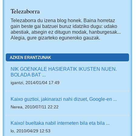
Telezaborra
Telezaborra du izena blog honek. Baina horretaz
gain beste gai batzuei buruz idatziko dugu: udako
abestiak, atsegin ez ditugun modak, hanburgesak...
Alegia, gure gizarteko eguneroko gauzak.
AZKEN ERANTZUNAK
NIK GOENKALE HASIERATIK IKUSTEN NUEN.
BOLADA BAT ...
igantzi, 2014/01/04 17:49
Kaixo guztioi, jakinarazi nahi dizuet, Google-en ...
Nerea, 2010/07/11 22:22
Kaixo! bueltaka nabil interneten bila eta bila ...
lo, 2010/04/29 12:53