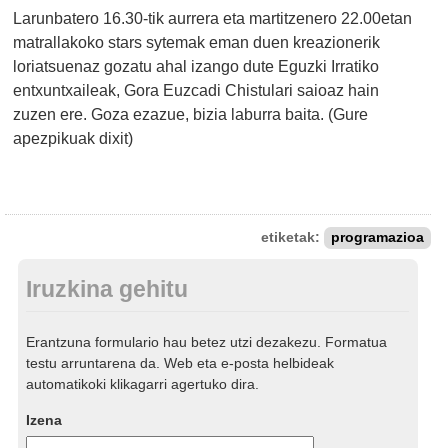
Larunbatero 16.30-tik aurrera eta martitzenero 22.00etan
matrallakoko stars sytemak eman duen kreazionerik
loriatsuenaz gozatu ahal izango dute Eguzki Irratiko
entxuntxaileak, Gora Euzcadi Chistulari saioaz hain
zuzen ere. Goza ezazue, bizia laburra baita. (Gure
apezpikuak dixit)
etiketak:
programazioa
Iruzkina gehitu
Erantzuna formulario hau betez utzi dezakezu. Formatua
testu arruntarena da. Web eta e-posta helbideak
automatikoki klikagarri agertuko dira.
Izena