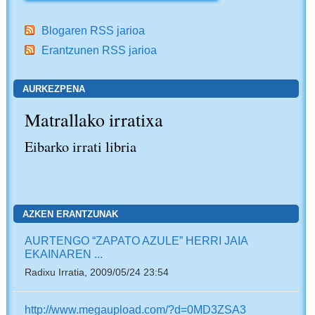
Blogaren RSS jarioa
Erantzunen RSS jarioa
AURKEZPENA
Matrallako irratixa
Eibarko irrati libria
AZKEN ERANTZUNAK
AURTENGO “ZAPATO AZULE” HERRI JAIA
EKAINAREN ...
Radixu Irratia, 2009/05/24 23:54
http://www.megaupload.com/?d=0MD3ZSA3