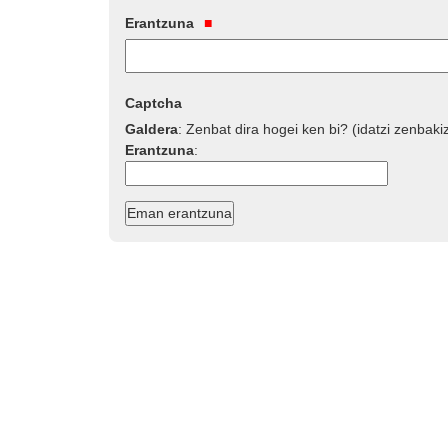
Erantzuna
Captcha
Galdera
:
Zenbat dira hogei ken bi? (idatzi zenbaki
Erantzuna
: