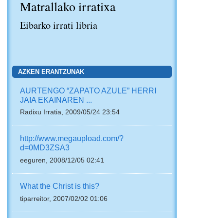
Matrallako irratixa
Eibarko irrati libria
AZKEN ERANTZUNAK
AURTENGO “ZAPATO AZULE” HERRI
JAIA EKAINAREN ...
Radixu Irratia, 2009/05/24 23:54
http://www.megaupload.com/?
d=0MD3ZSA3
eeguren, 2008/12/05 02:41
What the Christ is this?
tiparreitor, 2007/02/02 01:06