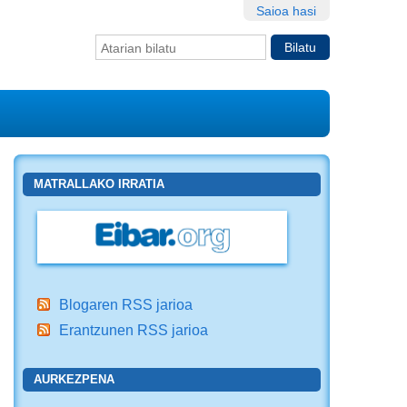
Saioa hasi
Bilatu atarian
Bilaketa
aurreratua…
MATRALLAKO IRRATIA
Blogaren RSS jarioa
Erantzunen RSS jarioa
AURKEZPENA