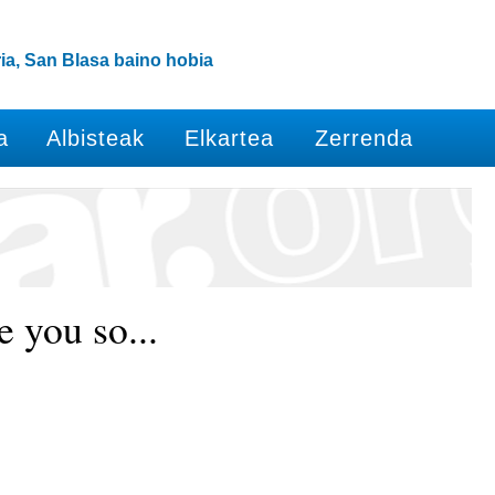
ia, San Blasa baino hobia
a
Albisteak
Elkartea
Zerrenda
e you so...