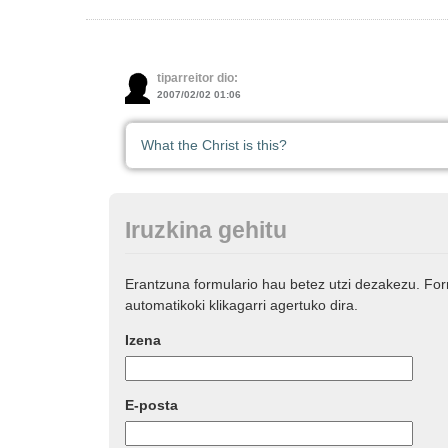
tiparreitor dio:
2007/02/02 01:06
What the Christ is this?
Iruzkina gehitu
Erantzuna formulario hau betez utzi dezakezu. Fo
automatikoki klikagarri agertuko dira.
Izena
E-posta