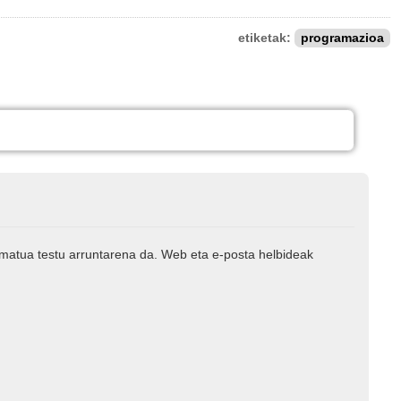
etiketak:
programazioa
rmatua testu arruntarena da. Web eta e-posta helbideak