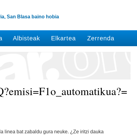
ia, San Blasa baino hobia
a
Albisteak
Elkartea
Zerrenda
Q?emisi=F1o_automatikua?=
a linea bat zabaldu gura neuke. ¿Ze iritzi dauka