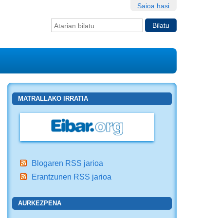
Saioa hasi
Bilatu atarian
Bilaketa
aurreratua…
MATRALLAKO IRRATIA
Blogaren RSS jarioa
Erantzunen RSS jarioa
AURKEZPENA