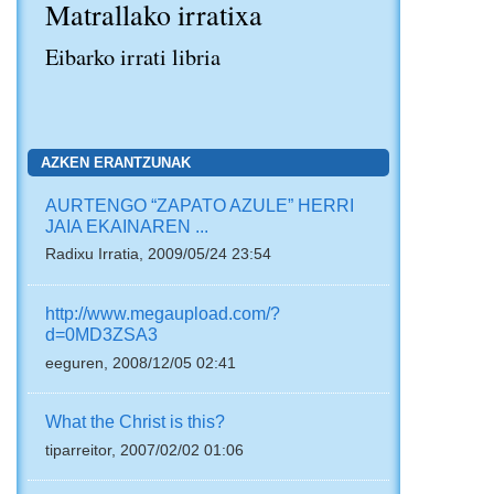
Matrallako irratixa
Eibarko irrati libria
AZKEN ERANTZUNAK
AURTENGO “ZAPATO AZULE” HERRI
JAIA EKAINAREN ...
Radixu Irratia, 2009/05/24 23:54
http://www.megaupload.com/?
d=0MD3ZSA3
eeguren, 2008/12/05 02:41
What the Christ is this?
tiparreitor, 2007/02/02 01:06