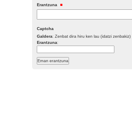
Erantzuna
Captcha
Galdera
:
Zenbat dira hiru ken lau (idatzi zenbakiz)
Erantzuna
: