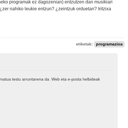
neko programak ez dagozenian) entzutzen dan musikiari
 ¿zer nahiko leukie entzun? ¿zeintzuk orduetan? Iritzixa
etiketak:
programazioa
rmatua testu arruntarena da. Web eta e-posta helbideak