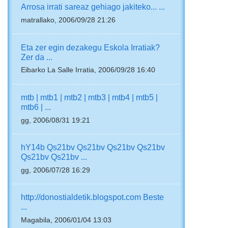
Arrosa irrati sareaz gehiago jakiteko... ...
matrallako, 2006/09/28 21:26
Eta zer egin dezakegu Eskola Irratiak?
Zer da ...
Eibarko La Salle Irratia, 2006/09/28 16:40
mtb | mtb1 | mtb2 | mtb3 | mtb4 | mtb5 |
mtb6 | ...
gg, 2006/08/31 19:21
hY14b Qs21bv Qs21bv Qs21bv Qs21bv
Qs21bv Qs21bv ...
gg, 2006/07/28 16:29
http://donostialdetik.blogspot.com Beste
...
Magabila, 2006/01/04 13:03