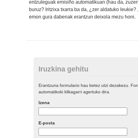
entzuleguak emisiño automatikuan (hau da, zuze
buruz? Iritzixa txarra ba da, ¿zer aldatuko leukie?
emon gura dabenak erantzun deixola mezu honi.
Iruzkina gehitu
Erantzuna formulario hau betez utzi dezakezu. Fo
automatikoki klikagarri agertuko dira.
Izena
E-posta