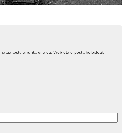
rmatua testu arruntarena da. Web eta e-posta helbideak