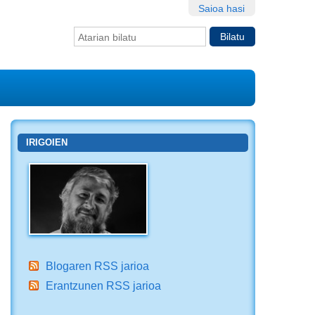
Saioa hasi
Bilatu atarian
Bilaketa
aurreratua…
IRIGOIEN
Blogaren RSS jarioa
Erantzunen RSS jarioa