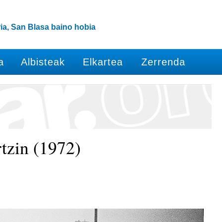
ia, San Blasa baino hobia
a
Albisteak
Elkartea
Zerrenda
rtzin (1972)