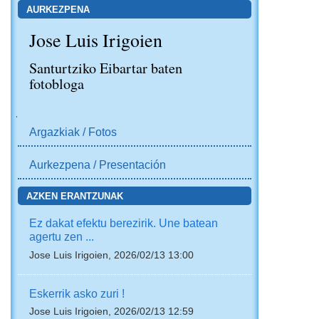
AURKEZPENA
Jose Luis Irigoien
Santurtziko Eibartar baten
fotobloga
NABIGAZIOA
Argazkiak / Fotos
Aurkezpena / Presentación
AZKEN ERANTZUNAK
Ez dakat efektu berezirik. Une batean
agertu zen ...
Jose Luis Irigoien, 2026/02/13 13:00
Eskerrik asko zuri !
Jose Luis Irigoien, 2026/02/13 12:59