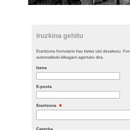
Iruzkina gehitu
Erantzuna formulario hau betez utzi dezakezu. Fo
automatikoki klikagarri agertuko dira.
Izena
E-posta
Erantzuna
Captcha