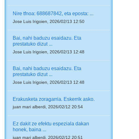
Nire tfnoa: 688687842, eta eposta: ...
Jose Luis Irigoien, 2026/02/13 12:50
Bai, nahi baduzu esaidazu. Eta
prestatuko dizut ...
Jose Luis Irigoien, 2026/02/13 12:48
Bai, nahi baduzu esaidazu. Eta
prestatuko dizut ...
Jose Luis Irigoien, 2026/02/13 12:48
Erakusketa zoragarria. Eskerrik asko.
juan mari alberdi, 2026/02/12 20:54
Ez dakit ze efektu espeziala dakan
honek, baina ...
juan mari alberdi, 2026/02/12 20:51