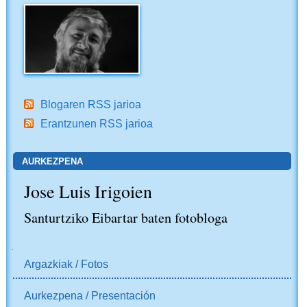
Blogaren RSS jarioa
Erantzunen RSS jarioa
AURKEZPENA
Jose Luis Irigoien
Santurtziko Eibartar baten fotobloga
NABIGAZIOA
Argazkiak / Fotos
Aurkezpena / Presentación