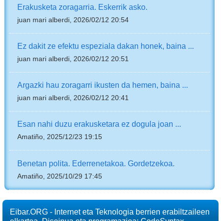
Erakusketa zoragarria. Eskerrik asko.
juan mari alberdi, 2026/02/12 20:54
Ez dakit ze efektu espeziala dakan honek, baina ...
juan mari alberdi, 2026/02/12 20:51
Argazki hau zoragarri ikusten da hemen, baina ...
juan mari alberdi, 2026/02/12 20:41
Esan nahi duzu erakusketara ez dogula joan ...
Amatiño, 2025/12/23 19:15
Benetan polita. Ederrenetakoa. Gordetzekoa.
Amatiño, 2025/10/29 17:45
Eibar.ORG - Internet eta Teknologia berrien erabiltzaileen
elkartea. Diseinua eta programazioa: CodeSyntax.