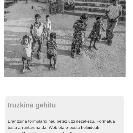
Iruzkina gehitu
Erantzuna formulario hau betez utzi dezakezu. Formatua
testu arruntarena da. Web eta e-posta helbideak