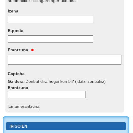
automatikoki klikagarri agertuko dira.
Izena
E-posta
Erantzuna
Captcha
Galdera
:
Zenbat dira hogei ken bi? (idatzi zenbakiz)
Erantzuna
:
IRIGOIEN