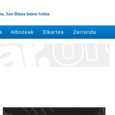
ia, San Blasa baino hobia
a
Albisteak
Elkartea
Zerrenda