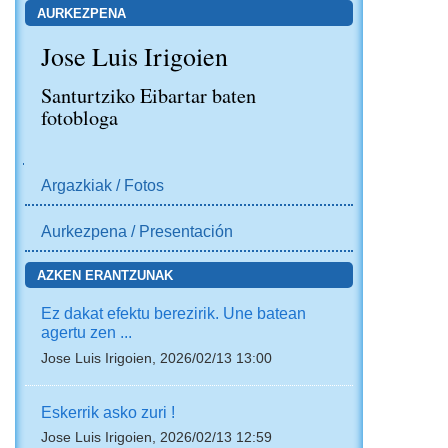
AURKEZPENA
Jose Luis Irigoien
Santurtziko Eibartar baten
fotobloga
NABIGAZIOA
Argazkiak / Fotos
Aurkezpena / Presentación
AZKEN ERANTZUNAK
Ez dakat efektu berezirik. Une batean
agertu zen ...
Jose Luis Irigoien, 2026/02/13 13:00
Eskerrik asko zuri !
Jose Luis Irigoien, 2026/02/13 12:59