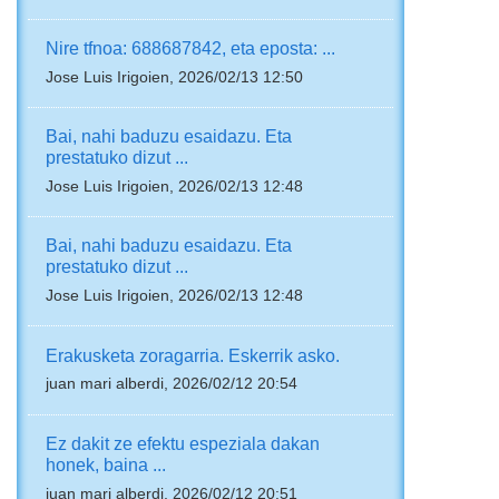
Nire tfnoa: 688687842, eta eposta: ...
Jose Luis Irigoien, 2026/02/13 12:50
Bai, nahi baduzu esaidazu. Eta
prestatuko dizut ...
Jose Luis Irigoien, 2026/02/13 12:48
Bai, nahi baduzu esaidazu. Eta
prestatuko dizut ...
Jose Luis Irigoien, 2026/02/13 12:48
Erakusketa zoragarria. Eskerrik asko.
juan mari alberdi, 2026/02/12 20:54
Ez dakit ze efektu espeziala dakan
honek, baina ...
juan mari alberdi, 2026/02/12 20:51