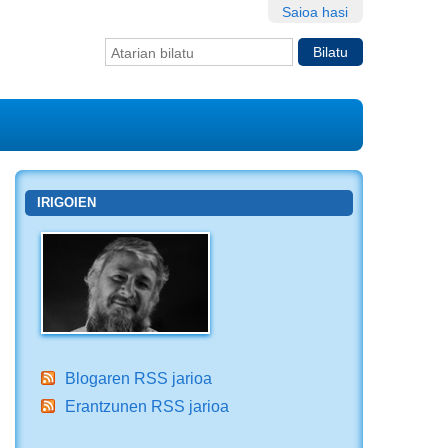
Saioa hasi
Bilatu atarian
Bilaketa
aurreratua…
IRIGOIEN
Blogaren RSS jarioa
Erantzunen RSS jarioa