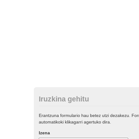
Iruzkina gehitu
Erantzuna formulario hau betez utzi dezakezu. Fo
automatikoki klikagarri agertuko dira.
Izena