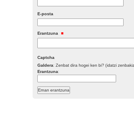
E-posta
Erantzuna
Captcha
Galdera
:
Zenbat dira hogei ken bi? (idatzi zenbaki
Erantzuna
: