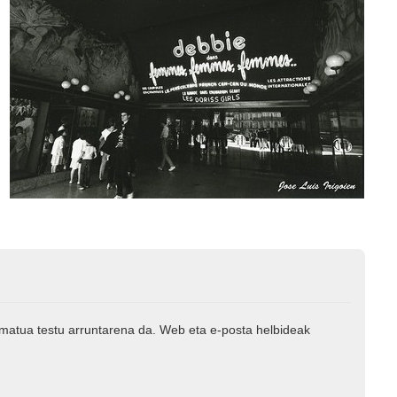
rmatua testu arruntarena da. Web eta e-posta helbideak