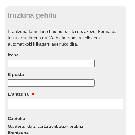
Iruzkina gehitu
Erantzuna formulario hau betez utzi dezakezu. Formatua
testu arruntarena da. Web eta e-posta helbideak
automatikoki klikagarri agertuko dira.
Izena
E-posta
Erantzuna
Captcha
Galdera
:
Idatzi zortzi zenbakiak erabiliz
Erantzuna
: