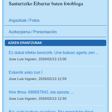
Santurtziko Eibartar baten fotobloga
NABIGAZIOA
Argazkiak / Fotos
Aurkezpena / Presentación
AZKEN ERANTZUNAK
Ez dakat efektu berezirik. Une batean agertu zen ...
Jose Luis Irigoien, 2026/02/13 13:00
Eskerrik asko zuri !
Jose Luis Irigoien, 2026/02/13 12:59
Nire tfnoa: 688687842, eta eposta: ...
Jose Luis Irigoien, 2026/02/13 12:50
Bai, nahi baduzu esaidazu. Eta prestatuko dizut ...