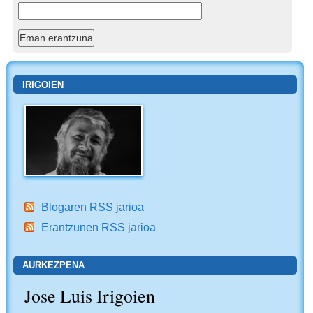
IRIGOIEN
Blogaren RSS jarioa
Erantzunen RSS jarioa
AURKEZPENA
Jose Luis Irigoien