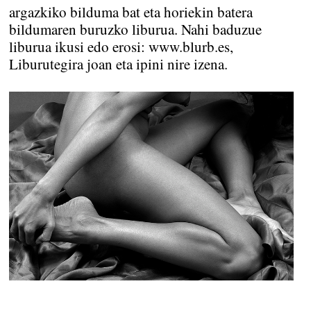
argazkiko bilduma bat eta horiekin batera
bildumaren buruzko liburua. Nahi baduzue
liburua ikusi edo erosi: www.blurb.es,
Liburutegira joan eta ipini nire izena.