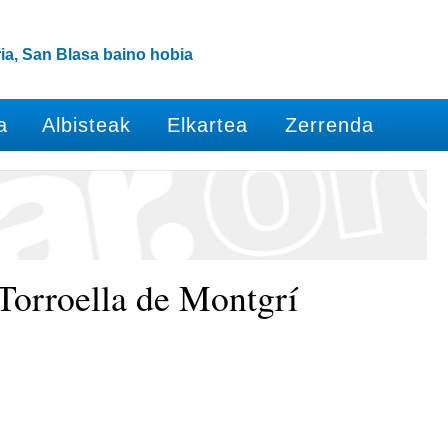
ia, San Blasa baino hobia
a
Albisteak
Elkartea
Zerrenda
 Torroella de Montgrí