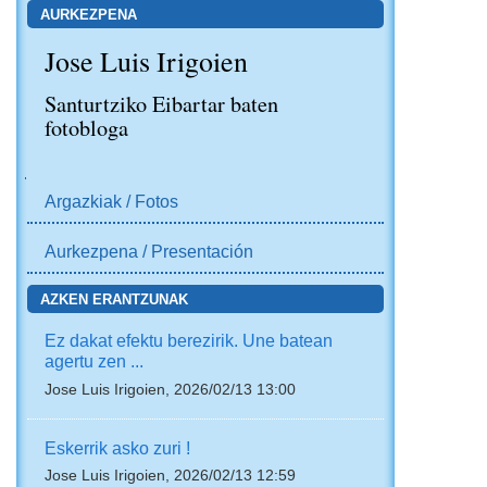
AURKEZPENA
Jose Luis Irigoien
Santurtziko Eibartar baten
fotobloga
NABIGAZIOA
Argazkiak / Fotos
Aurkezpena / Presentación
AZKEN ERANTZUNAK
Ez dakat efektu berezirik. Une batean
agertu zen ...
Jose Luis Irigoien, 2026/02/13 13:00
Eskerrik asko zuri !
Jose Luis Irigoien, 2026/02/13 12:59