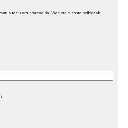
rmatua testu arruntarena da. Web eta e-posta helbideak
z)