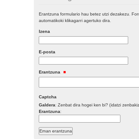
Erantzuna formulario hau betez utzi dezakezu. Fo
automatikoki klikagarri agertuko dira.
Izena
E-posta
Erantzuna
Captcha
Galdera
:
Zenbat dira hogei ken bi? (idatzi zenbaki
Erantzuna
: