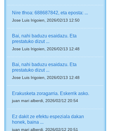
Nire tfnoa: 688687842, eta eposta: ...
Jose Luis Irigoien, 2026/02/13 12:50
Bai, nahi baduzu esaidazu. Eta
prestatuko dizut ...
Jose Luis Irigoien, 2026/02/13 12:48
Bai, nahi baduzu esaidazu. Eta
prestatuko dizut ...
Jose Luis Irigoien, 2026/02/13 12:48
Erakusketa zoragarria. Eskerrik asko.
juan mari alberdi, 2026/02/12 20:54
Ez dakit ze efektu espeziala dakan
honek, baina ...
juan mari alberdi, 2026/02/12 20:51