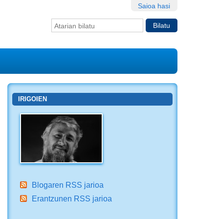
Saioa hasi
Bilatu atarian
Bilaketa
aurreratua…
IRIGOIEN
Blogaren RSS jarioa
Erantzunen RSS jarioa