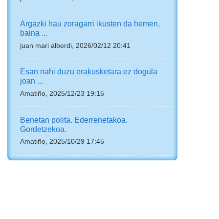
Argazki hau zoragarri ikusten da hemen,
baina ...
juan mari alberdi, 2026/02/12 20:41
Esan nahi duzu erakusketara ez dogula
joan ...
Amatiño, 2025/12/23 19:15
Benetan polita. Ederrenetakoa.
Gordetzekoa.
Amatiño, 2025/10/29 17:45