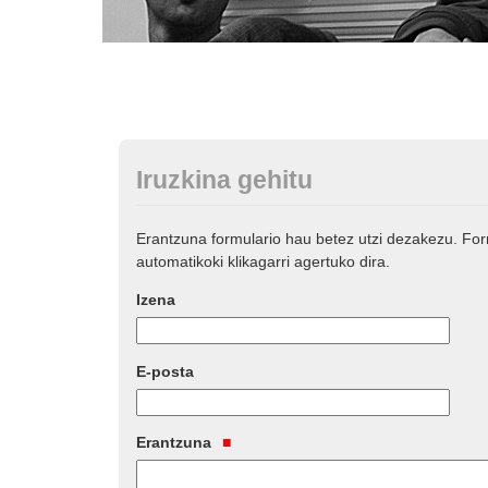
Iruzkina gehitu
Erantzuna formulario hau betez utzi dezakezu. Fo
automatikoki klikagarri agertuko dira.
Izena
E-posta
Erantzuna