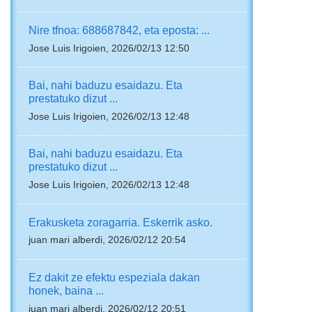
Nire tfnoa: 688687842, eta eposta: ...
Jose Luis Irigoien, 2026/02/13 12:50
Bai, nahi baduzu esaidazu. Eta
prestatuko dizut ...
Jose Luis Irigoien, 2026/02/13 12:48
Bai, nahi baduzu esaidazu. Eta
prestatuko dizut ...
Jose Luis Irigoien, 2026/02/13 12:48
Erakusketa zoragarria. Eskerrik asko.
juan mari alberdi, 2026/02/12 20:54
Ez dakit ze efektu espeziala dakan
honek, baina ...
juan mari alberdi, 2026/02/12 20:51