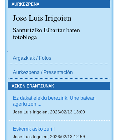
AURKEZPENA
Jose Luis Irigoien
Santurtziko Eibartar baten
fotobloga
NABIGAZIOA
Argazkiak / Fotos
Aurkezpena / Presentación
AZKEN ERANTZUNAK
Ez dakat efektu berezirik. Une batean
agertu zen ...
Jose Luis Irigoien, 2026/02/13 13:00
Eskerrik asko zuri !
Jose Luis Irigoien, 2026/02/13 12:59