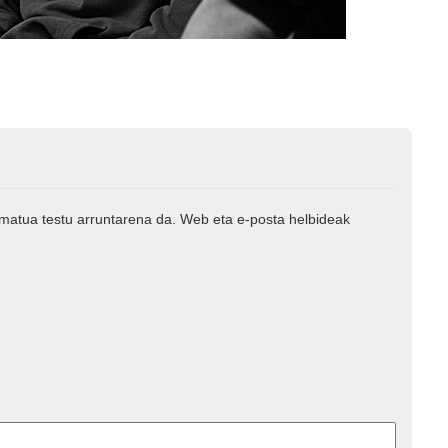
rmatua testu arruntarena da. Web eta e-posta helbideak