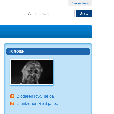
Saioa hasi
Bilatu atarian
Bilaketa
aurreratua…
IRIGOIEN
Blogaren RSS jarioa
Erantzunen RSS jarioa