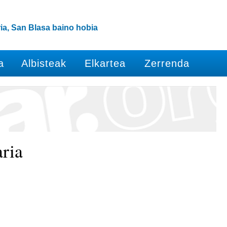
ia, San Blasa baino hobia
a
Albisteak
Elkartea
Zerrenda
aria