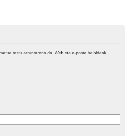
rmatua testu arruntarena da. Web eta e-posta helbideak