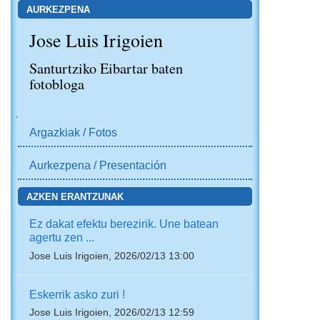
AURKEZPENA
Jose Luis Irigoien
Santurtziko Eibartar baten
fotobloga
NABIGAZIOA
Argazkiak / Fotos
Aurkezpena / Presentación
AZKEN ERANTZUNAK
Ez dakat efektu berezirik. Une batean
agertu zen ...
Jose Luis Irigoien, 2026/02/13 13:00
Eskerrik asko zuri !
Jose Luis Irigoien, 2026/02/13 12:59