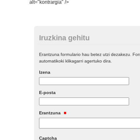
alt="kontrargia" />
Iruzkina gehitu
Erantzuna formulario hau betez utzi dezakezu. Fo
automatikoki klikagarri agertuko dira.
Izena
E-posta
Erantzuna
Captcha