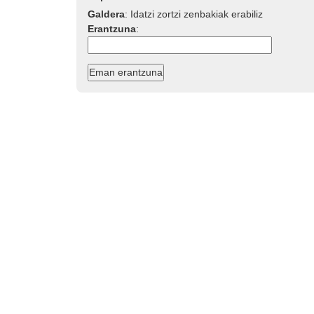
Galdera
:
Idatzi zortzi zenbakiak erabiliz
Erantzuna
: