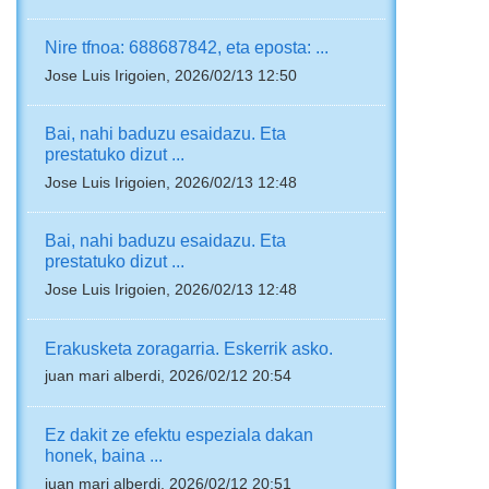
Nire tfnoa: 688687842, eta eposta: ...
Jose Luis Irigoien, 2026/02/13 12:50
Bai, nahi baduzu esaidazu. Eta
prestatuko dizut ...
Jose Luis Irigoien, 2026/02/13 12:48
Bai, nahi baduzu esaidazu. Eta
prestatuko dizut ...
Jose Luis Irigoien, 2026/02/13 12:48
Erakusketa zoragarria. Eskerrik asko.
juan mari alberdi, 2026/02/12 20:54
Ez dakit ze efektu espeziala dakan
honek, baina ...
juan mari alberdi, 2026/02/12 20:51