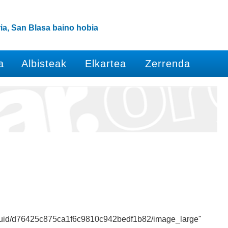
ia, San Blasa baino hobia
a
Albisteak
Elkartea
Zerrenda
lveuid/d76425c875ca1f6c9810c942bedf1b82/image_large"