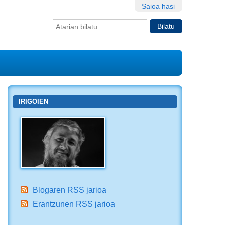
Saioa hasi
Bilatu atarian
Bilaketa
aurreratua…
IRIGOIEN
Blogaren RSS jarioa
Erantzunen RSS jarioa