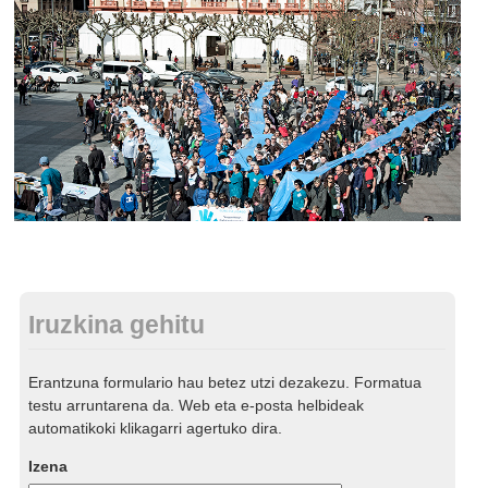
Iruzkina gehitu
Erantzuna formulario hau betez utzi dezakezu. Formatua
testu arruntarena da. Web eta e-posta helbideak
automatikoki klikagarri agertuko dira.
Izena