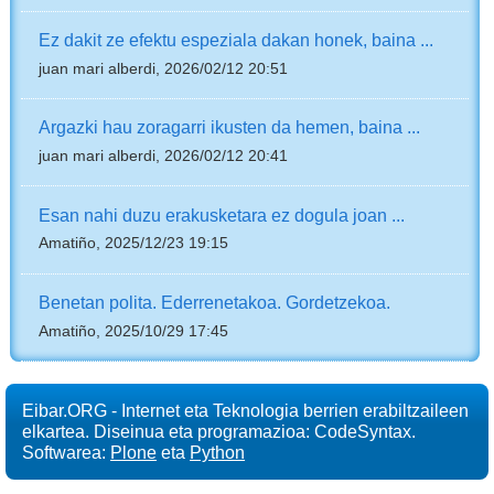
Ez dakit ze efektu espeziala dakan honek, baina ...
juan mari alberdi, 2026/02/12 20:51
Argazki hau zoragarri ikusten da hemen, baina ...
juan mari alberdi, 2026/02/12 20:41
Esan nahi duzu erakusketara ez dogula joan ...
Amatiño, 2025/12/23 19:15
Benetan polita. Ederrenetakoa. Gordetzekoa.
Amatiño, 2025/10/29 17:45
Eibar.ORG - Internet eta Teknologia berrien erabiltzaileen
elkartea. Diseinua eta programazioa: CodeSyntax.
Softwarea:
Plone
eta
Python