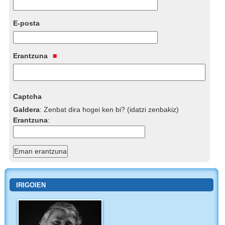
E-posta
Erantzuna
Captcha
Galdera
:
Zenbat dira hogei ken bi? (idatzi zenbakiz)
Erantzuna
:
IRIGOIEN