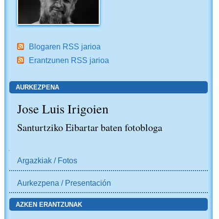
Blogaren RSS jarioa
Erantzunen RSS jarioa
AURKEZPENA
Jose Luis Irigoien
Santurtziko Eibartar baten fotobloga
NABIGAZIOA
Argazkiak / Fotos
Aurkezpena / Presentación
AZKEN ERANTZUNAK